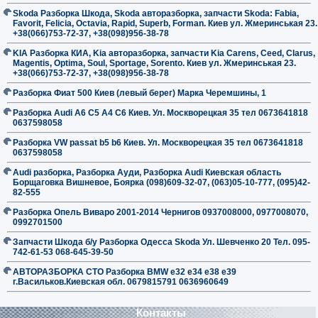
Skoda Разборка Шкода, Skoda авторазборка, запчасти Skoda: Fabia,
Favorit, Felicia, Octavia, Rapid, Superb, Forman. Киев ул. Жмеринськая 23.
+38(066)753-72-37, +38(098)956-38-78
KIA Разборка КИА, Kia авторазборка, запчасти Kia Carens, Ceed, Clarus,
Magentis, Optima, Soul, Sportage, Sorento. Киев ул. Жмеринськая 23.
+38(066)753-72-37, +38(098)956-38-78
Разборка Фиат 500 Киев (левый берег) Марка Черемшины, 1
Разборка Audi A6 C5 A4 C6 Киев. Ул. Москворецкая 35 тел 0673641818
0637598058
Разборка VW passat b5 b6 Киев. Ул. Москворецкая 35 тел 0673641818
0637598058
Audi разборка, Разборка Ауди, Разборка Audi Киевская область
Борщаговка Вишневое, Боярка (098)609-32-07, (063)05-10-777, (095)42-
82-555
Разборка Опель Виваро 2001-2014 Чернигов 0937008000, 0977008070,
0992701500
Запчасти Шкода б/у Разборка Одесса Skoda Ул. Шевченко 20 Тел. 095-
742-61-53 068-645-39-50
АВТОРАЗБОРКА СТО Разборка BMW е32 е34 е38 е39
г.Васильков.Киевская обл. 0679815791 0636960649
Контакты