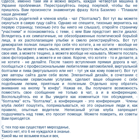
Одессе, именно таки им и можно верить, каждая четвертая машина в
Украине проблемная. Перестрахуйтесь перед покупкой, чтобы бы не
пришлось Вам произнести знаменитую фразу Кота Базилио - "Плакали
наши денежки".
Гордость родителей и членов клуба - чат ("болталка"). Вот тут вы можете
окунуться в самую гущу сайта. Однако не спешите, тихонько вернитесь на
первую страницу, тихонько (что бы никто не слышал), откройте страничку
"участники" и познакомитесь с теми, с кем Вам предстоит вести диалог.
Вглядитесь в их симпатичные, не обезображенные политической борьбой
лица, в их располагающие улыбки и смело регистрируйтесь. Вот тут
демократия полная: пишите про себя что хотите, а не хотите - вообще не
пишите. Вы можете иметь мыло, можете им просто мыться, можете назвать
свое имя, а можете тещино, а можете вообще не называть. Можете послать
свою фотографию, а можете и не свою. Короче, что хотите - то и делаете, а
не хотите - не делайте. После такого вступления прямая дорога в чат,
пообщаться с профессиональными любителями автомобилей, виртуальной
болталки и пива (виртуального или нет - тут уж как кому повезет). Вот тут
уже авторы сайта дали себе волю. Элегантный дизайн, в сочетании с
современными сервисными услугами, сделают ваше общение с себе
подобными легким, приятным и полезным. Отдельно хочу обратить
внимание на кнопку "в конфу". Нажав ее, Вы получаете возможность
поместить свое сообщение не только в чат, а и в конференцию.
Воспользуйтесь ею и Вы увидите как измениться тон обсуждения, -
"болталка" есть "болталка", а конференция - это конференция . Члены
клуба любят пошутить, поприкалываться, но это серьезные люди и, как
правило, опытные водители. Неписаный устав клуба запрещает
подшучивать над теми, кто просит помощи. Можете поверить, их советы
Вам пригодятся.
С тех пор как существует мирозданье,
Такого нет, кто б не нуждался в знанье.
Какой мы не возьмем язык и век,