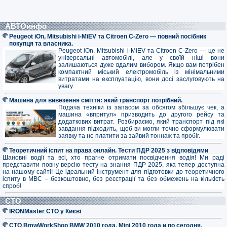
АВТОинфо
Peugeot iOn, Mitsubishi i-MiEV та Citroen C-Zero — повний посібник
покупця та власника.
Peugeot iOn, Mitsubishi i-MiEV та Citroen C-Zero — це не
універсальні автомобілі, але у своїй ніші вони
залишаються дуже вдалим вибором. Якщо вам потрібен
компактний міський електромобіль із мінімальними
витратами на експлуатацію, вони досі заслуговують на
увагу.
Машина для вивезення сміття: який транспорт потрібний.
Подача техніки із запасом за обсягом збільшує чек, а
машина «впритул» призводить до другого рейсу та
додаткових витрат. Розбираємо, який транспорт під які
завдання підходить, щоб ви могли точно сформулювати
заявку та не платити за зайвий тоннаж та пробіг.
Теоретичний іспит на права онлайн. Тести ПДР 2025 з відповідями
Шановні водії та всі, хто прагне отримати посвідчення водія! Ми раді
представити повну версію тесту на знання ПДР 2025, яка тепер доступна
на нашому сайті! Це ідеальний інструмент для підготовки до теоретичного
іспиту в МВС – безкоштовно, без реєстрації та без обмежень на кількість
спроб!
СТО
IRONMaster СТО у Києві
СТО BmwWorkShop BMW 2010 года, Mini 2010 года и по сегодня.