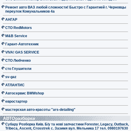
Ремонт авто ВАЗ любой сложности! Быстро с Гарантией г. Черновцы
переулок Комунальников 4а
АНГАР
СТО RedMotors
M&B Service
Гарант-Автотехник
VIVA! GAS SERVICE
СТО Любченко
сто Глушители
sv-gaz
АТЛАНТИС
Автосервис BMWshop
евростартер
мастерская авто-красоты "ars-detailing"
АВТОразборки
Субару Розборка Київ. Б/у та нові запчастини Forester, Legacy, Outback,
Tribeca, Ascent, Crosstrek с. Зазимя вул. Мельника 17 тел. 0980197630