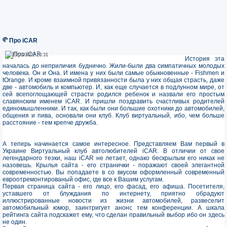
Про iCAR
23/03/2002 13:31
23/03/2002 13:31
История эта
началась до неприличия буднично. Жили-были два симпатичных молодых
человека. Он и Она. И имена у них были самые обыкновенные - Fishmen и
tOrange. И кроме взаимной привязанности была у них общая страсть, даже
две - автомобиль и компьютер. И, как еще случается в подлунном мире, от
сей всепоглощающей страсти родился ребенок и назвали его простым
славянским именем iCAR. И пришли поздравить счастливых родителей
единомышленники. И так, как были они большие охотники до автомобилей,
общения и пива, основали они клуб. Клуб виртуальный, ибо, чем больше
расстояние - тем крепче дружба.
А теперь начинается самое интересное. Представляем Вам первый в
Украине Виртуальный клуб автолюбителей iCAR. В отличии от свое
легендарного тезки, наш iCAR не летает, однако бескрылым его никак не
назовешь. Крылья сайта - его странички - поражают своей элегантной
современностью. Вы попадаете в со вкусом оформленный современный
евроотремонтированый офис, где все к Вашим услугам.
Первая страница сайта - его лицо, его фасад, его афиша. Посетителя,
уставшего от блуждания по интернету, приятно обрадуют
иллюстрированные новости из жизни автомобилей, развеселит
автомобильный юмор, заинтригует анонс тем конференции. А шкала
рейтинга сайта подскажет ему, что сделан правильный выбор ибо он здесь
не один.