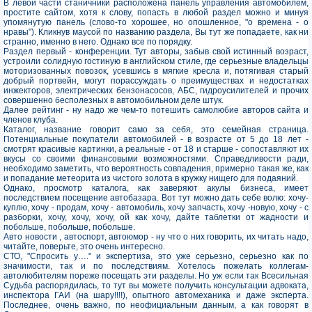
В левой части станичники расположена панель управления автомобилем,
простите сайтом, хотя к слову, попасть в любой раздел можно и минуя
упомянутую панель (слово-то хорошее, но опошленное, "о времена - о
нравы"). Кликнув маусой по названию раздела, Вы тут же попадаете, как ни
странно, именно в него. Однако все по порядку.
Раздел первый - конференции. Тут авторы, забыв свой истинный возраст,
устроили солидную гостиную в английском стиле, где серьезные владельцы
моторизованных повозок, усевшись в мягкие кресла и, потягивая старый
добрый портвейн, могут порассуждать о преимуществах и недостатках
инжекторов, электрических бензонасосов, АБС, гидроусилителей и прочих
совершенно бесполезных в автомобильном деле штук.
Далее рейтинг - ну надо же чем-то потешить самолюбие авторов сайта и
членов клуба.
Каталог, название говорит само за себя, это семейная страница.
Потенциальные покупатели автомобилей - в возрасте от 5 до 18 лет -
смотрят красивые картинки, а реальные - от 18 и старше - сопоставляют их
вкусы со своими финансовыми возможностями. Справедливости ради,
необходимо заметить, что вероятность совпадения, примерно такая же, как
и попадание метеорита из чистого золота в кружку нищего для подаяний.
Однако, просмотр каталога, как заверяют акулы бизнеса, имеет
последствием посещение автобазара. Вот тут можно дать себе волю: хочу-
куплю, хочу - продам, хочу - автомобиль, хочу запчасть, хочу -новую, хочу - с
разборки, хочу, хочу, хочу, ой как хочу, дайте таблетки от жадности и
побольше, побольше, побольше.
Авто новости , автоспорт, автоюмор - ну что о них говорить, их читать надо,
читайте, поверьте, это очень интересно.
СТО, "Спросить у…." и экспертиза, это уже серьезно, серьезно как по
значимости, так и по последствиям. Хотелось пожелать коллегам-
автолюбителям пореже посещать эти разделы. Но уж если так Всесильная
Судьба распорядилась, то тут вы можете получить консультации адвоката,
инспектора ГАИ (на шару!!!!), опытного автомеханика и даже эксперта.
Последнее, очень важно, по неофициальным данным, а как говорят в