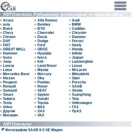
АВТОкаталог. Рубрикатор фотографий по маркам авто
Acura
Alfa Romeo
Audi
avia
Bentley
BMW
Buick
BYD
Cadillac
Chery
Chevrolet
Chrysler
Citroen
Dacia
Daewoo
DAF
Dodge
Ferrari
FIAT
Ford
Geely
GREAT WALL
GROZ
Honda
Hummer
Hyundai
Infiniti
Isuzu
Iveco
Jaguar
Jeep
KIA
Lamborghini
Lancia
Land Rover
Lexus
Lotus
Mazda
McLaren
Mercedes-Benz
Mercury
Mitsubishi
Nissan
Oka
Opel
Peugeot
Pontiac
Porsche
Renault
Rover
SAAB
Samand
SEAT
Skoda
Smart
Spyker
SsangYong
Subaru
Suzuki
Tata
Tesla
Toyota
Volkswagen
Volvo
ВАЗ
ГАЗ
Другие
ЗАЗ
ЛуАЗ
Москвич
УАЗ
АВТОкаталог
Фотографии SAAB 9-5 SE Wagon