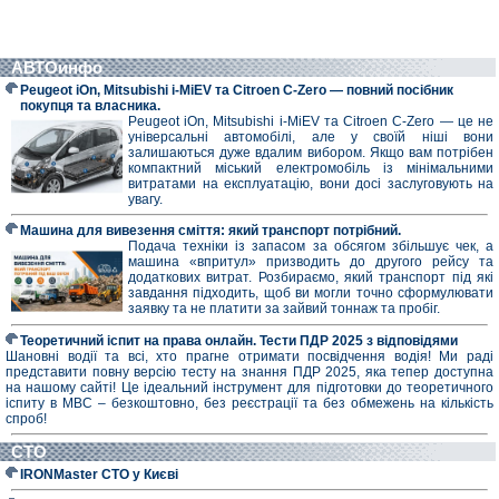
АВТОинфо
Peugeot iOn, Mitsubishi i-MiEV та Citroen C-Zero — повний посібник
покупця та власника.
Peugeot iOn, Mitsubishi i-MiEV та Citroen C-Zero — це не
універсальні автомобілі, але у своїй ніші вони
залишаються дуже вдалим вибором. Якщо вам потрібен
компактний міський електромобіль із мінімальними
витратами на експлуатацію, вони досі заслуговують на
увагу.
Машина для вивезення сміття: який транспорт потрібний.
Подача техніки із запасом за обсягом збільшує чек, а
машина «впритул» призводить до другого рейсу та
додаткових витрат. Розбираємо, який транспорт під які
завдання підходить, щоб ви могли точно сформулювати
заявку та не платити за зайвий тоннаж та пробіг.
Теоретичний іспит на права онлайн. Тести ПДР 2025 з відповідями
Шановні водії та всі, хто прагне отримати посвідчення водія! Ми раді
представити повну версію тесту на знання ПДР 2025, яка тепер доступна
на нашому сайті! Це ідеальний інструмент для підготовки до теоретичного
іспиту в МВС – безкоштовно, без реєстрації та без обмежень на кількість
спроб!
СТО
IRONMaster СТО у Києві