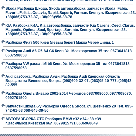
Skoda Разборка Шкода, Skoda авторазборка, запчасти Skoda: Fabia,
Favorit, Felicia, Octavia, Rapid, Superb, Forman. Киев ул. Жмеринськая 23.
+38(066)753-72-37, +38(098)956-38-78
KIA Разборка КИА, Kia авторазборка, запчасти Kia Carens, Ceed, Clarus,
Magentis, Optima, Soul, Sportage, Sorento. Киев ул. Жмеринськая 23.
+38(066)753-72-37, +38(098)956-38-78
Разборка Фиат 500 Киев (левый берег) Марка Черемшины, 1
Разборка Audi A6 C5 A4 C6 Киев. Ул. Москворецкая 35 тел 0673641818
0637598058
Разборка VW passat b5 b6 Киев. Ул. Москворецкая 35 тел 0673641818
0637598058
Audi разборка, Разборка Ауди, Разборка Audi Киевская область
Борщаговка Вишневое, Боярка (098)609-32-07, (063)05-10-777, (095)42-
82-555
Разборка Опель Виваро 2001-2014 Чернигов 0937008000, 0977008070,
0992701500
Запчасти Шкода б/у Разборка Одесса Skoda Ул. Шевченко 20 Тел. 095-
742-61-53 068-645-39-50
АВТОРАЗБОРКА СТО Разборка BMW е32 е34 е38 е39
г.Васильков.Киевская обл. 0679815791 0636960649