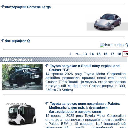
Фотографии Porsche Targa
Фотографии Q
1
<...
13
14
15
16
17
18
19
АВТОновости
Toyota запускає в Японії нову серію Land
28/05/2026 13:31
28/05/2026 13:31
Cruiser "FJ"
14 травня 2026 року Toyota Motor Corporation
офіційно розпочала продажі нової серії Land
Cruiser "FJ" в Японії. Ця модель стала четвертою
в актуальній лінійці Land Cruiser (поряд із 300,
250 та 70 Series)
Toyota запускає нове покоління e-Palette:
25/09/2025 03:05
25/09/2025 03:05
Мобільність для всіх із функціями
багатоцільового використання
15 вересня 2025 року Toyota Motor Corporation
оголосила про початок продажів електромобіля
e-Palette BEV із 15 вересня. Цей інноваційний
транспортний засіб, розроблений для