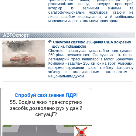
різноманітних послуг, поєднує просторий
інтер’єр із великими вікнами та
багатофункціональні можливості, стаючи не
лише засобом пересування, а й мобільним
магазином чи розважальним простором.
АВТОспорт
Chevrolet святкує 250-річчя США яскравим
28/05/2026 13:36
28/05/2026 13:36
шоу на Indianapolis
Chevrolet влаштував масштабне святкування
250-річчя незалежності Сполучених Штатів на
легендарній трасі Indianapolis Motor Speedway.
Компанія «задула» 250 свічок на торті Америки,
продемонструвавши свою глибоку історичну
зв’язку з американським автоспортом і
національним духом.