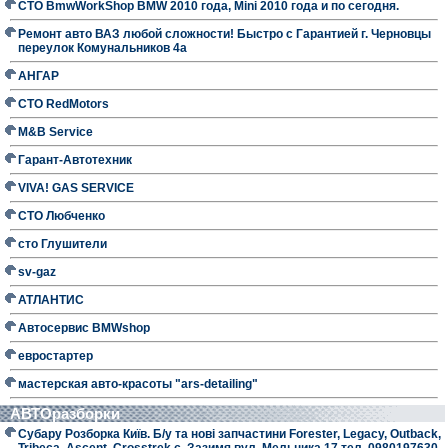
СТО BmwWorkShop BMW 2010 года, Mini 2010 года и по сегодня.
Ремонт авто ВАЗ любой сложности! Быстро с Гарантией г. Черновцы
переулок Комунальников 4а
АНГАР
СТО RedMotors
M&B Service
Гарант-Автотехник
VIVA! GAS SERVICE
СТО Любченко
сто Глушители
sv-gaz
АТЛАНТИС
Автосервис BMWshop
евростартер
мастерская авто-красоты "ars-detailing"
АВТОразборки
Субару Розборка Київ. Б/у та нові запчастини Forester, Legacy, Outback,
Tribeca, Ascent, Crosstrek с. Зазимя вул. Мельника 17 тел. 0980197630