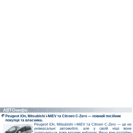
АВТОинфо
Peugeot iOn, Mitsubishi i-MiEV та Citroen C-Zero — повний посібник
покупця та власника.
Peugeot iOn, Mitsubishi i-MiEV та Citroen C-Zero — це не
універсальні автомобілі, але у своїй ніші вони
залишаються дуже вдалим вибором. Якщо вам потрібен