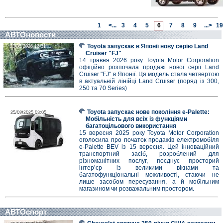
1
<...
3
4
5
6
7
8
9
...>
19
АВТОновости
Toyota запускає в Японії нову серію Land
28/05/2026 13:31
28/05/2026 13:31
Cruiser "FJ"
14 травня 2026 року Toyota Motor Corporation
офіційно розпочала продажі нової серії Land
Cruiser "FJ" в Японії. Ця модель стала четвертою
в актуальній лінійці Land Cruiser (поряд із 300,
250 та 70 Series)
Toyota запускає нове покоління e-Palette:
25/09/2025 03:05
25/09/2025 03:05
Мобільність для всіх із функціями
багатоцільового використання
15 вересня 2025 року Toyota Motor Corporation
оголосила про початок продажів електромобіля
e-Palette BEV із 15 вересня. Цей інноваційний
транспортний засіб, розроблений для
різноманітних послуг, поєднує просторий
інтер’єр із великими вікнами та
багатофункціональні можливості, стаючи не
лише засобом пересування, а й мобільним
магазином чи розважальним простором.
АВТОспорт