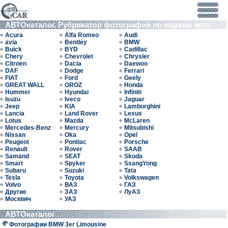
АВТОкаталог. Рубрикатор фотографий по маркам авто
Acura
Alfa Romeo
Audi
avia
Bentley
BMW
Buick
BYD
Cadillac
Chery
Chevrolet
Chrysler
Citroen
Dacia
Daewoo
DAF
Dodge
Ferrari
FIAT
Ford
Geely
GREAT WALL
GROZ
Honda
Hummer
Hyundai
Infiniti
Isuzu
Iveco
Jaguar
Jeep
KIA
Lamborghini
Lancia
Land Rover
Lexus
Lotus
Mazda
McLaren
Mercedes-Benz
Mercury
Mitsubishi
Nissan
Oka
Opel
Peugeot
Pontiac
Porsche
Renault
Rover
SAAB
Samand
SEAT
Skoda
Smart
Spyker
SsangYong
Subaru
Suzuki
Tata
Tesla
Toyota
Volkswagen
Volvo
ВАЗ
ГАЗ
Другие
ЗАЗ
ЛуАЗ
Москвич
УАЗ
АВТОкаталог
Фотографии BMW 3er Limousine