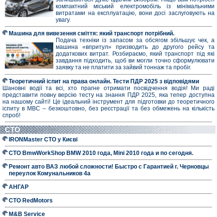
компактний міський електромобіль із мінімальними
витратами на експлуатацію, вони досі заслуговують на
увагу.
Машина для вивезення сміття: який транспорт потрібний.
Подача техніки із запасом за обсягом збільшує чек, а
машина «впритул» призводить до другого рейсу та
додаткових витрат. Розбираємо, який транспорт під які
завдання підходить, щоб ви могли точно сформулювати
заявку та не платити за зайвий тоннаж та пробіг.
Теоретичний іспит на права онлайн. Тести ПДР 2025 з відповідями
Шановні водії та всі, хто прагне отримати посвідчення водія! Ми раді
представити повну версію тесту на знання ПДР 2025, яка тепер доступна
на нашому сайті! Це ідеальний інструмент для підготовки до теоретичного
іспиту в МВС – безкоштовно, без реєстрації та без обмежень на кількість
спроб!
СТО
IRONMaster СТО у Києві
СТО BmwWorkShop BMW 2010 года, Mini 2010 года и по сегодня.
Ремонт авто ВАЗ любой сложности! Быстро с Гарантией г. Черновцы
переулок Комунальников 4а
АНГАР
СТО RedMotors
M&B Service