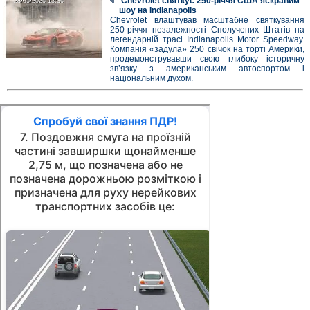
Chevrolet святкує 250-річчя США яскравим
28/05/2026 13:36
28/05/2026 13:36
шоу на Indianapolis
Chevrolet влаштував масштабне святкування
250-річчя незалежності Сполучених Штатів на
легендарній трасі Indianapolis Motor Speedway.
Компанія «задула» 250 свічок на торті Америки,
продемонструвавши свою глибоку історичну
зв’язку з американським автоспортом і
національним духом.