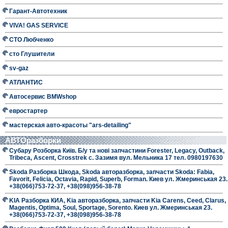
Гарант-Автотехник
VIVA! GAS SERVICE
СТО Любченко
сто Глушители
sv-gaz
АТЛАНТИС
Автосервис BMWshop
евростартер
мастерская авто-красоты "ars-detailing"
АВТОразборки
Субару Розборка Київ. Б/у та нові запчастини Forester, Legacy, Outback,
Tribeca, Ascent, Crosstrek с. Зазимя вул. Мельника 17 тел. 0980197630
Skoda Разборка Шкода, Skoda авторазборка, запчасти Skoda: Fabia,
Favorit, Felicia, Octavia, Rapid, Superb, Forman. Киев ул. Жмеринськая 23.
+38(066)753-72-37, +38(098)956-38-78
KIA Разборка КИА, Kia авторазборка, запчасти Kia Carens, Ceed, Clarus,
Magentis, Optima, Soul, Sportage, Sorento. Киев ул. Жмеринськая 23.
+38(066)753-72-37, +38(098)956-38-78