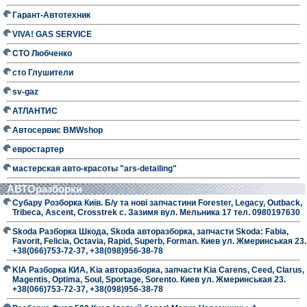
Гарант-Автотехник
VIVA! GAS SERVICE
СТО Любченко
сто Глушители
sv-gaz
АТЛАНТИС
Автосервис BMWshop
евростартер
мастерская авто-красоты "ars-detailing"
АВТОразборки
Субару Розборка Київ. Б/у та нові запчастини Forester, Legacy, Outback,
Tribeca, Ascent, Crosstrek с. Зазимя вул. Мельника 17 тел. 0980197630
Skoda Разборка Шкода, Skoda авторазборка, запчасти Skoda: Fabia,
Favorit, Felicia, Octavia, Rapid, Superb, Forman. Киев ул. Жмеринськая 23.
+38(066)753-72-37, +38(098)956-38-78
KIA Разборка КИА, Kia авторазборка, запчасти Kia Carens, Ceed, Clarus,
Magentis, Optima, Soul, Sportage, Sorento. Киев ул. Жмеринськая 23.
+38(066)753-72-37, +38(098)956-38-78