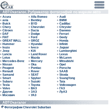
АВТОкаталог. Рубрикатор фотографий по маркам авто
Acura
Alfa Romeo
Audi
avia
Bentley
BMW
Buick
BYD
Cadillac
Chery
Chevrolet
Chrysler
Citroen
Dacia
Daewoo
DAF
Dodge
Ferrari
FIAT
Ford
Geely
GREAT WALL
GROZ
Honda
Hummer
Hyundai
Infiniti
Isuzu
Iveco
Jaguar
Jeep
KIA
Lamborghini
Lancia
Land Rover
Lexus
Lotus
Mazda
McLaren
Mercedes-Benz
Mercury
Mitsubishi
Nissan
Oka
Opel
Peugeot
Pontiac
Porsche
Renault
Rover
SAAB
Samand
SEAT
Skoda
Smart
Spyker
SsangYong
Subaru
Suzuki
Tata
Tesla
Toyota
Volkswagen
Volvo
ВАЗ
ГАЗ
Другие
ЗАЗ
ЛуАЗ
Москвич
УАЗ
АВТОкаталог
Фотографии Chevrolet Suburban