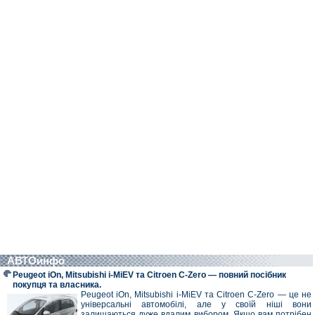
АВТОинфо
Peugeot iOn, Mitsubishi i-MiEV та Citroen C-Zero — повний посібник
покупця та власника.
Peugeot iOn, Mitsubishi i-MiEV та Citroen C-Zero — це не
універсальні автомобілі, але у своїй ніші вони
залишаються дуже вдалим вибором. Якщо вам потрібен