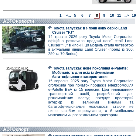
1
<...
5
6
7
8
9
10
11
...>
19
АВТОновости
Toyota запускає в Японії нову серію Land
28/05/2026 13:31
28/05/2026 13:31
Cruiser "FJ"
14 травня 2026 року Toyota Motor Corporation
офіційно розпочала продажі нової серії Land
Cruiser "FJ" в Японії. Ця модель стала четвертою
в актуальній лінійці Land Cruiser (поряд із 300,
250 та 70 Series)
Toyota запускає нове покоління e-Palette:
25/09/2025 03:05
25/09/2025 03:05
Мобільність для всіх із функціями
багатоцільового використання
15 вересня 2025 року Toyota Motor Corporation
оголосила про початок продажів електромобіля
e-Palette BEV із 15 вересня. Цей інноваційний
транспортний засіб, розроблений для
різноманітних послуг, поєднує просторий
інтер’єр із великими вікнами та
багатофункціональні можливості, стаючи не
лише засобом пересування, а й мобільним
магазином чи розважальним простором.
АВТОспорт