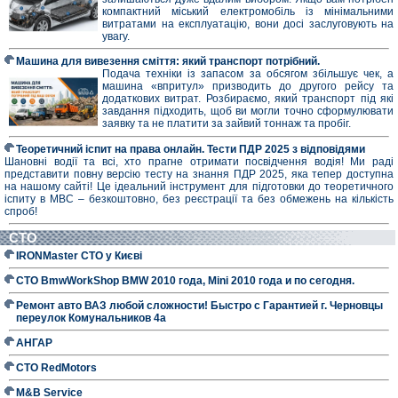
компактний міський електромобіль із мінімальними
витратами на експлуатацію, вони досі заслуговують на
увагу.
Машина для вивезення сміття: який транспорт потрібний.
Подача техніки із запасом за обсягом збільшує чек, а
машина «впритул» призводить до другого рейсу та
додаткових витрат. Розбираємо, який транспорт під які
завдання підходить, щоб ви могли точно сформулювати
заявку та не платити за зайвий тоннаж та пробіг.
Теоретичний іспит на права онлайн. Тести ПДР 2025 з відповідями
Шановні водії та всі, хто прагне отримати посвідчення водія! Ми раді
представити повну версію тесту на знання ПДР 2025, яка тепер доступна
на нашому сайті! Це ідеальний інструмент для підготовки до теоретичного
іспиту в МВС – безкоштовно, без реєстрації та без обмежень на кількість
спроб!
СТО
IRONMaster СТО у Києві
СТО BmwWorkShop BMW 2010 года, Mini 2010 года и по сегодня.
Ремонт авто ВАЗ любой сложности! Быстро с Гарантией г. Черновцы
переулок Комунальников 4а
АНГАР
СТО RedMotors
M&B Service