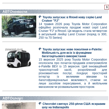
1
АВТОновости
Toyota запускає в Японії нову серію Land
28/05/2026 13:31
28/05/2026 13:31
Cruiser "FJ"
14 травня 2026 року Toyota Motor Corporation
офіційно розпочала продажі нової серії Land
Cruiser "FJ" в Японії. Ця модель стала четвертою
в актуальній лінійці Land Cruiser (поряд із 300,
250 та 70 Series)
Toyota запускає нове покоління e-Palette:
25/09/2025 03:05
25/09/2025 03:05
Мобільність для всіх із функціями
багатоцільового використання
15 вересня 2025 року Toyota Motor Corporation
оголосила про початок продажів електромобіля
e-Palette BEV із 15 вересня. Цей інноваційний
транспортний засіб, розроблений для
різноманітних послуг, поєднує просторий
інтер’єр із великими вікнами та
багатофункціональні можливості, стаючи не
лише засобом пересування, а й мобільним
магазином чи розважальним простором.
АВТОспорт
Chevrolet святкує 250-річчя США яскравим
28/05/2026 13:36
28/05/2026 13:36
шоу на Indianapolis