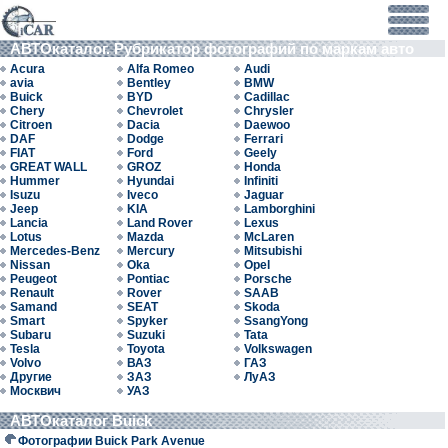
АВТОкаталог. Рубрикатор фотографий по маркам авто
Acura
Alfa Romeo
Audi
avia
Bentley
BMW
Buick
BYD
Cadillac
Chery
Chevrolet
Chrysler
Citroen
Dacia
Daewoo
DAF
Dodge
Ferrari
FIAT
Ford
Geely
GREAT WALL
GROZ
Honda
Hummer
Hyundai
Infiniti
Isuzu
Iveco
Jaguar
Jeep
KIA
Lamborghini
Lancia
Land Rover
Lexus
Lotus
Mazda
McLaren
Mercedes-Benz
Mercury
Mitsubishi
Nissan
Oka
Opel
Peugeot
Pontiac
Porsche
Renault
Rover
SAAB
Samand
SEAT
Skoda
Smart
Spyker
SsangYong
Subaru
Suzuki
Tata
Tesla
Toyota
Volkswagen
Volvo
ВАЗ
ГАЗ
Другие
ЗАЗ
ЛуАЗ
Москвич
УАЗ
АВТОкаталог Buick
Фотографии Buick Park Avenue