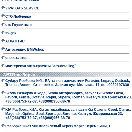
VIVA! GAS SERVICE
СТО Любченко
сто Глушители
sv-gaz
АТЛАНТИС
Автосервис BMWshop
евростартер
мастерская авто-красоты "ars-detailing"
АВТОразборки
Субару Розборка Київ. Б/у та нові запчастини Forester, Legacy, Outback,
Tribeca, Ascent, Crosstrek с. Зазимя вул. Мельника 17 тел. 0980197630
Skoda Разборка Шкода, Skoda авторазборка, запчасти Skoda: Fabia,
Favorit, Felicia, Octavia, Rapid, Superb, Forman. Киев ул. Жмеринськая 23.
+38(066)753-72-37, +38(098)956-38-78
KIA Разборка КИА, Kia авторазборка, запчасти Kia Carens, Ceed, Clarus,
Magentis, Optima, Soul, Sportage, Sorento. Киев ул. Жмеринськая 23.
+38(066)753-72-37, +38(098)956-38-78
Разборка Фиат 500 Киев (левый берег) Марка Черемшины, 1