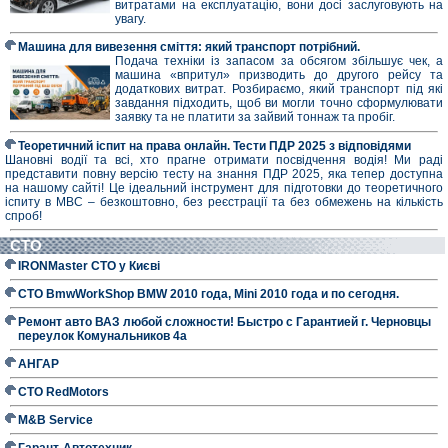
витратами на експлуатацію, вони досі заслуговують на
увагу.
Машина для вивезення сміття: який транспорт потрібний.
Подача техніки із запасом за обсягом збільшує чек, а
машина «впритул» призводить до другого рейсу та
додаткових витрат. Розбираємо, який транспорт під які
завдання підходить, щоб ви могли точно сформулювати
заявку та не платити за зайвий тоннаж та пробіг.
Теоретичний іспит на права онлайн. Тести ПДР 2025 з відповідями
Шановні водії та всі, хто прагне отримати посвідчення водія! Ми раді
представити повну версію тесту на знання ПДР 2025, яка тепер доступна
на нашому сайті! Це ідеальний інструмент для підготовки до теоретичного
іспиту в МВС – безкоштовно, без реєстрації та без обмежень на кількість
спроб!
СТО
IRONMaster СТО у Києві
СТО BmwWorkShop BMW 2010 года, Mini 2010 года и по сегодня.
Ремонт авто ВАЗ любой сложности! Быстро с Гарантией г. Черновцы
переулок Комунальников 4а
АНГАР
СТО RedMotors
M&B Service
Гарант-Автотехник