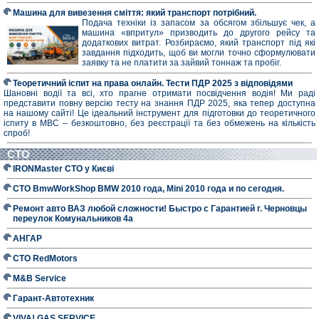
Машина для вивезення сміття: який транспорт потрібний.
Подача техніки із запасом за обсягом збільшує чек, а
машина «впритул» призводить до другого рейсу та
додаткових витрат. Розбираємо, який транспорт під які
завдання підходить, щоб ви могли точно сформулювати
заявку та не платити за зайвий тоннаж та пробіг.
Теоретичний іспит на права онлайн. Тести ПДР 2025 з відповідями
Шановні водії та всі, хто прагне отримати посвідчення водія! Ми раді
представити повну версію тесту на знання ПДР 2025, яка тепер доступна
на нашому сайті! Це ідеальний інструмент для підготовки до теоретичного
іспиту в МВС – безкоштовно, без реєстрації та без обмежень на кількість
спроб!
СТО
IRONMaster СТО у Києві
СТО BmwWorkShop BMW 2010 года, Mini 2010 года и по сегодня.
Ремонт авто ВАЗ любой сложности! Быстро с Гарантией г. Черновцы
переулок Комунальников 4а
АНГАР
СТО RedMotors
M&B Service
Гарант-Автотехник
VIVA! GAS SERVICE