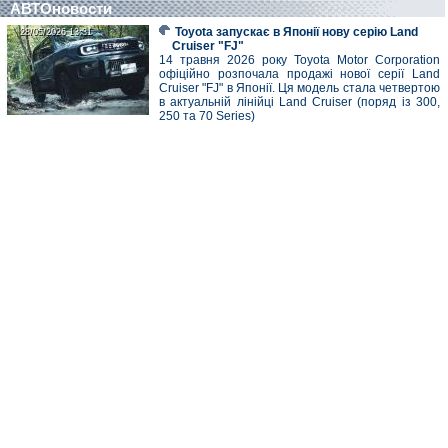
АВТОновости
Toyota запускає в Японії нову серію Land
28/05/2026 13:31
28/05/2026 13:31
Cruiser "FJ"
14 травня 2026 року Toyota Motor Corporation
офіційно розпочала продажі нової серії Land
Cruiser "FJ" в Японії. Ця модель стала четвертою
в актуальній лінійці Land Cruiser (поряд із 300,
250 та 70 Series)