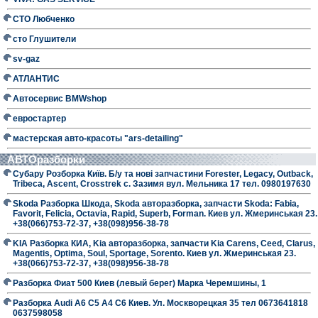
СТО Любченко
сто Глушители
sv-gaz
АТЛАНТИС
Автосервис BMWshop
евростартер
мастерская авто-красоты "ars-detailing"
АВТОразборки
Субару Розборка Київ. Б/у та нові запчастини Forester, Legacy, Outback,
Tribeca, Ascent, Crosstrek с. Зазимя вул. Мельника 17 тел. 0980197630
Skoda Разборка Шкода, Skoda авторазборка, запчасти Skoda: Fabia,
Favorit, Felicia, Octavia, Rapid, Superb, Forman. Киев ул. Жмеринськая 23.
+38(066)753-72-37, +38(098)956-38-78
KIA Разборка КИА, Kia авторазборка, запчасти Kia Carens, Ceed, Clarus,
Magentis, Optima, Soul, Sportage, Sorento. Киев ул. Жмеринськая 23.
+38(066)753-72-37, +38(098)956-38-78
Разборка Фиат 500 Киев (левый берег) Марка Черемшины, 1
Разборка Audi A6 C5 A4 C6 Киев. Ул. Москворецкая 35 тел 0673641818
0637598058