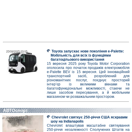
Toyota запускає нове покоління e-Palette:
25/09/2025 03:05
25/09/2025 03:05
Мобільність для всіх із функціями
багатоцільового використання
15 вересня 2025 року Toyota Motor Corporation
оголосила про початок продажів електромобіля
e-Palette BEV із 15 вересня. Цей інноваційний
транспортний засіб, розроблений для
різноманітних послуг, поєднує просторий
інтер’єр із великими вікнами та
багатофункціональні можливості, стаючи не
лише засобом пересування, а й мобільним
магазином чи розважальним простором.
АВТОспорт
Chevrolet святкує 250-річчя США яскравим
28/05/2026 13:36
28/05/2026 13:36
шоу на Indianapolis
Chevrolet влаштував масштабне святкування
250-річчя незалежності Сполучених Штатів на