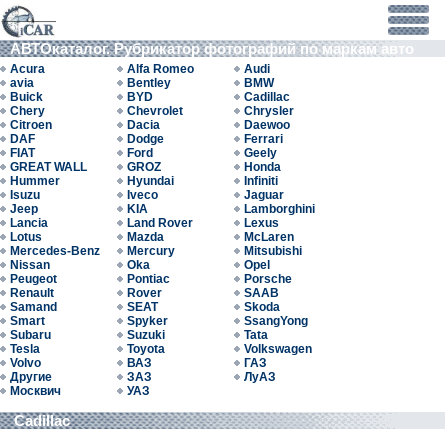
АВТОкаталог. Рубрикатор фотографий по маркам авто
Acura
Alfa Romeo
Audi
avia
Bentley
BMW
Buick
BYD
Cadillac
Chery
Chevrolet
Chrysler
Citroen
Dacia
Daewoo
DAF
Dodge
Ferrari
FIAT
Ford
Geely
GREAT WALL
GROZ
Honda
Hummer
Hyundai
Infiniti
Isuzu
Iveco
Jaguar
Jeep
KIA
Lamborghini
Lancia
Land Rover
Lexus
Lotus
Mazda
McLaren
Mercedes-Benz
Mercury
Mitsubishi
Nissan
Oka
Opel
Peugeot
Pontiac
Porsche
Renault
Rover
SAAB
Samand
SEAT
Skoda
Smart
Spyker
SsangYong
Subaru
Suzuki
Tata
Tesla
Toyota
Volkswagen
Volvo
ВАЗ
ГАЗ
Другие
ЗАЗ
ЛуАЗ
Москвич
УАЗ
Cadillac