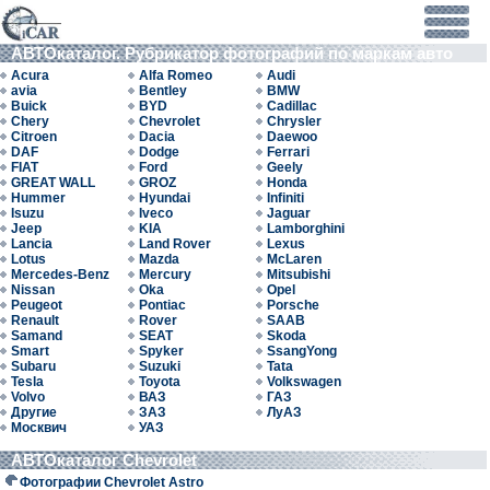
АВТОкаталог. Рубрикатор фотографий по маркам авто
Acura
Alfa Romeo
Audi
avia
Bentley
BMW
Buick
BYD
Cadillac
Chery
Chevrolet
Chrysler
Citroen
Dacia
Daewoo
DAF
Dodge
Ferrari
FIAT
Ford
Geely
GREAT WALL
GROZ
Honda
Hummer
Hyundai
Infiniti
Isuzu
Iveco
Jaguar
Jeep
KIA
Lamborghini
Lancia
Land Rover
Lexus
Lotus
Mazda
McLaren
Mercedes-Benz
Mercury
Mitsubishi
Nissan
Oka
Opel
Peugeot
Pontiac
Porsche
Renault
Rover
SAAB
Samand
SEAT
Skoda
Smart
Spyker
SsangYong
Subaru
Suzuki
Tata
Tesla
Toyota
Volkswagen
Volvo
ВАЗ
ГАЗ
Другие
ЗАЗ
ЛуАЗ
Москвич
УАЗ
АВТОкаталог Chevrolet
Фотографии Chevrolet Astro