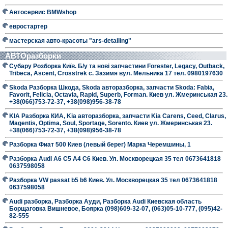
Автосервис BMWshop
евростартер
мастерская авто-красоты "ars-detailing"
АВТОразборки
Субару Розборка Київ. Б/у та нові запчастини Forester, Legacy, Outback,
Tribeca, Ascent, Crosstrek с. Зазимя вул. Мельника 17 тел. 0980197630
Skoda Разборка Шкода, Skoda авторазборка, запчасти Skoda: Fabia,
Favorit, Felicia, Octavia, Rapid, Superb, Forman. Киев ул. Жмеринськая 23.
+38(066)753-72-37, +38(098)956-38-78
KIA Разборка КИА, Kia авторазборка, запчасти Kia Carens, Ceed, Clarus,
Magentis, Optima, Soul, Sportage, Sorento. Киев ул. Жмеринськая 23.
+38(066)753-72-37, +38(098)956-38-78
Разборка Фиат 500 Киев (левый берег) Марка Черемшины, 1
Разборка Audi A6 C5 A4 C6 Киев. Ул. Москворецкая 35 тел 0673641818
0637598058
Разборка VW passat b5 b6 Киев. Ул. Москворецкая 35 тел 0673641818
0637598058
Audi разборка, Разборка Ауди, Разборка Audi Киевская область
Борщаговка Вишневое, Боярка (098)609-32-07, (063)05-10-777, (095)42-
82-555