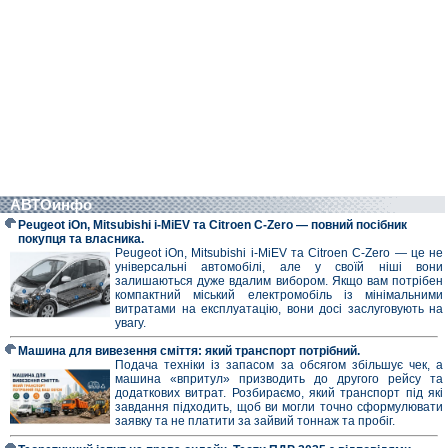
АВТОинфо
Peugeot iOn, Mitsubishi i-MiEV та Citroen C-Zero — повний посібник
покупця та власника.
Peugeot iOn, Mitsubishi i-MiEV та Citroen C-Zero — це не
універсальні автомобілі, але у своїй ніші вони
залишаються дуже вдалим вибором. Якщо вам потрібен
компактний міський електромобіль із мінімальними
витратами на експлуатацію, вони досі заслуговують на
увагу.
Машина для вивезення сміття: який транспорт потрібний.
Подача техніки із запасом за обсягом збільшує чек, а
машина «впритул» призводить до другого рейсу та
додаткових витрат. Розбираємо, який транспорт під які
завдання підходить, щоб ви могли точно сформулювати
заявку та не платити за зайвий тоннаж та пробіг.