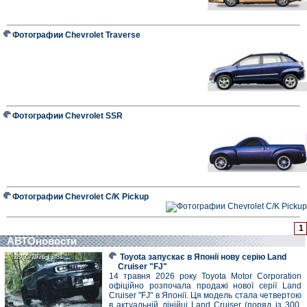
Фотографии Chevrolet Traverse
Фотографии Chevrolet SSR
Фотографии Chevrolet C/K Pickup
1
АВТОновости
Toyota запускає в Японії нову серію Land
28/05/2026 13:31
28/05/2026 13:31
Cruiser "FJ"
14 травня 2026 року Toyota Motor Corporation
офіційно розпочала продажі нової серії Land
Cruiser "FJ" в Японії. Ця модель стала четвертою
в актуальній лінійці Land Cruiser (поряд із 300,