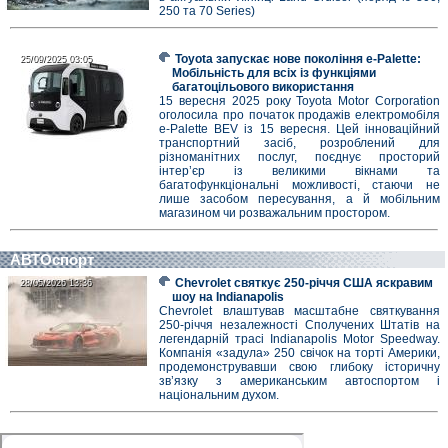
250 та 70 Series)
Toyota запускає нове покоління e-Palette:
25/09/2025 03:05
25/09/2025 03:05
Мобільність для всіх із функціями
багатоцільового використання
15 вересня 2025 року Toyota Motor Corporation
оголосила про початок продажів електромобіля
e-Palette BEV із 15 вересня. Цей інноваційний
транспортний засіб, розроблений для
різноманітних послуг, поєднує просторий
інтер’єр із великими вікнами та
багатофункціональні можливості, стаючи не
лише засобом пересування, а й мобільним
магазином чи розважальним простором.
АВТОспорт
Chevrolet святкує 250-річчя США яскравим
28/05/2026 13:36
28/05/2026 13:36
шоу на Indianapolis
Chevrolet влаштував масштабне святкування
250-річчя незалежності Сполучених Штатів на
легендарній трасі Indianapolis Motor Speedway.
Компанія «задула» 250 свічок на торті Америки,
продемонструвавши свою глибоку історичну
зв’язку з американським автоспортом і
національним духом.