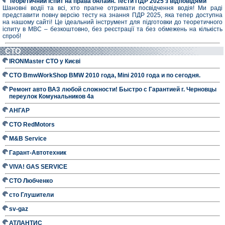
Теоретичний іспит на права онлайн. Тести ПДР 2025 з відповідями
Шановні водії та всі, хто прагне отримати посвідчення водія! Ми раді
представити повну версію тесту на знання ПДР 2025, яка тепер доступна
на нашому сайті! Це ідеальний інструмент для підготовки до теоретичного
іспиту в МВС – безкоштовно, без реєстрації та без обмежень на кількість
спроб!
СТО
IRONMaster СТО у Києві
СТО BmwWorkShop BMW 2010 года, Mini 2010 года и по сегодня.
Ремонт авто ВАЗ любой сложности! Быстро с Гарантией г. Черновцы
переулок Комунальников 4а
АНГАР
СТО RedMotors
M&B Service
Гарант-Автотехник
VIVA! GAS SERVICE
СТО Любченко
сто Глушители
sv-gaz
АТЛАНТИС