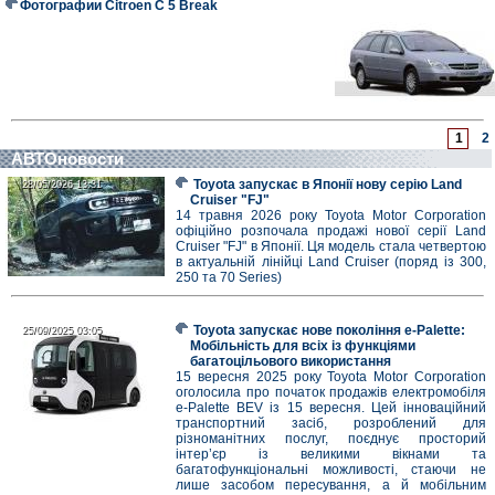
Фотографии Citroen C 5 Break
1
2
АВТОновости
Toyota запускає в Японії нову серію Land
28/05/2026 13:31
28/05/2026 13:31
Cruiser "FJ"
14 травня 2026 року Toyota Motor Corporation
офіційно розпочала продажі нової серії Land
Cruiser "FJ" в Японії. Ця модель стала четвертою
в актуальній лінійці Land Cruiser (поряд із 300,
250 та 70 Series)
Toyota запускає нове покоління e-Palette:
25/09/2025 03:05
25/09/2025 03:05
Мобільність для всіх із функціями
багатоцільового використання
15 вересня 2025 року Toyota Motor Corporation
оголосила про початок продажів електромобіля
e-Palette BEV із 15 вересня. Цей інноваційний
транспортний засіб, розроблений для
різноманітних послуг, поєднує просторий
інтер’єр із великими вікнами та
багатофункціональні можливості, стаючи не
лише засобом пересування, а й мобільним