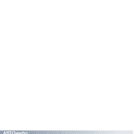
АВТОинфо