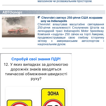
магазином чи розважальним простором.
АВТОспорт
Chevrolet святкує 250-річчя США яскравим
28/05/2026 13:36
28/05/2026 13:36
шоу на Indianapolis
Chevrolet влаштував масштабне святкування
250-річчя незалежності Сполучених Штатів на
легендарній трасі Indianapolis Motor Speedway.
Компанія «задула» 250 свічок на торті Америки,
продемонструвавши свою глибоку історичну
зв’язку з американським автоспортом і
національним духом.