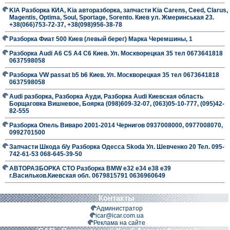
KIA Разборка КИА, Kia авторазборка, запчасти Kia Carens, Ceed, Clarus,
Magentis, Optima, Soul, Sportage, Sorento. Киев ул. Жмеринськая 23.
+38(066)753-72-37, +38(098)956-38-78
Разборка Фиат 500 Киев (левый берег) Марка Черемшины, 1
Разборка Audi A6 C5 A4 C6 Киев. Ул. Москворецкая 35 тел 0673641818
0637598058
Разборка VW passat b5 b6 Киев. Ул. Москворецкая 35 тел 0673641818
0637598058
Audi разборка, Разборка Ауди, Разборка Audi Киевская область
Борщаговка Вишневое, Боярка (098)609-32-07, (063)05-10-777, (095)42-
82-555
Разборка Опель Виваро 2001-2014 Чернигов 0937008000, 0977008070,
0992701500
Запчасти Шкода б/у Разборка Одесса Skoda Ул. Шевченко 20 Тел. 095-
742-61-53 068-645-39-50
АВТОРАЗБОРКА СТО Разборка BMW е32 е34 е38 е39
г.Васильков.Киевская обл. 0679815791 0636960649
Контакты
Администратор
icar@icar.com.ua
Реклама на сайте