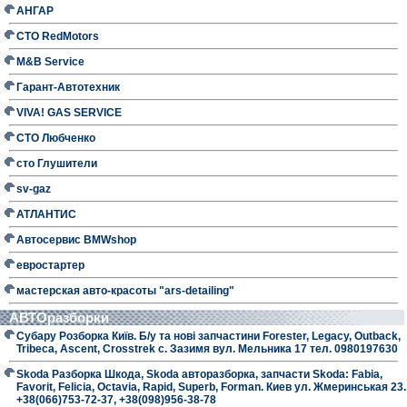
АНГАР
СТО RedMotors
M&B Service
Гарант-Автотехник
VIVA! GAS SERVICE
СТО Любченко
сто Глушители
sv-gaz
АТЛАНТИС
Автосервис BMWshop
евростартер
мастерская авто-красоты "ars-detailing"
АВТОразборки
Субару Розборка Київ. Б/у та нові запчастини Forester, Legacy, Outback,
Tribeca, Ascent, Crosstrek с. Зазимя вул. Мельника 17 тел. 0980197630
Skoda Разборка Шкода, Skoda авторазборка, запчасти Skoda: Fabia,
Favorit, Felicia, Octavia, Rapid, Superb, Forman. Киев ул. Жмеринськая 23.
+38(066)753-72-37, +38(098)956-38-78