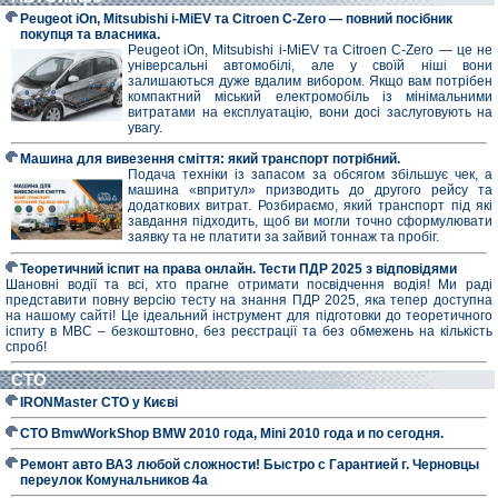
Peugeot iOn, Mitsubishi i-MiEV та Citroen C-Zero — повний посібник
покупця та власника.
Peugeot iOn, Mitsubishi i-MiEV та Citroen C-Zero — це не
універсальні автомобілі, але у своїй ніші вони
залишаються дуже вдалим вибором. Якщо вам потрібен
компактний міський електромобіль із мінімальними
витратами на експлуатацію, вони досі заслуговують на
увагу.
Машина для вивезення сміття: який транспорт потрібний.
Подача техніки із запасом за обсягом збільшує чек, а
машина «впритул» призводить до другого рейсу та
додаткових витрат. Розбираємо, який транспорт під які
завдання підходить, щоб ви могли точно сформулювати
заявку та не платити за зайвий тоннаж та пробіг.
Теоретичний іспит на права онлайн. Тести ПДР 2025 з відповідями
Шановні водії та всі, хто прагне отримати посвідчення водія! Ми раді
представити повну версію тесту на знання ПДР 2025, яка тепер доступна
на нашому сайті! Це ідеальний інструмент для підготовки до теоретичного
іспиту в МВС – безкоштовно, без реєстрації та без обмежень на кількість
спроб!
СТО
IRONMaster СТО у Києві
СТО BmwWorkShop BMW 2010 года, Mini 2010 года и по сегодня.
Ремонт авто ВАЗ любой сложности! Быстро с Гарантией г. Черновцы
переулок Комунальников 4а