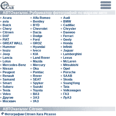
АВТОкаталог. Рубрикатор фотографий по маркам авто
Acura
Alfa Romeo
Audi
avia
Bentley
BMW
Buick
BYD
Cadillac
Chery
Chevrolet
Chrysler
Citroen
Dacia
Daewoo
DAF
Dodge
Ferrari
FIAT
Ford
Geely
GREAT WALL
GROZ
Honda
Hummer
Hyundai
Infiniti
Isuzu
Iveco
Jaguar
Jeep
KIA
Lamborghini
Lancia
Land Rover
Lexus
Lotus
Mazda
McLaren
Mercedes-Benz
Mercury
Mitsubishi
Nissan
Oka
Opel
Peugeot
Pontiac
Porsche
Renault
Rover
SAAB
Samand
SEAT
Skoda
Smart
Spyker
SsangYong
Subaru
Suzuki
Tata
Tesla
Toyota
Volkswagen
Volvo
ВАЗ
ГАЗ
Другие
ЗАЗ
ЛуАЗ
Москвич
УАЗ
АВТОкаталог Citroen
Фотографии Citroen Xara Picasso