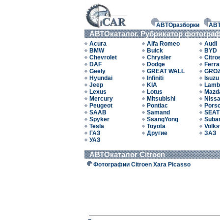
АВТОразборки
АВ
АВТОкаталог. Рубрикатор фотогра
Acura
Alfa Romeo
Audi
BMW
Buick
BYD
Chevrolet
Chrysler
Citro
DAF
Dodge
Ferra
Geely
GREAT WALL
GRO
Hyundai
Infiniti
Isuzu
Jeep
KIA
Lamb
Lexus
Lotus
Mazd
Mercury
Mitsubishi
Niss
Peugeot
Pontiac
Pors
SAAB
Samand
SEAT
Spyker
SsangYong
Suba
Tesla
Toyota
Volk
ГАЗ
Другие
ЗАЗ
УАЗ
АВТОкаталог Citroen
Фотографии Citroen Xara Picasso