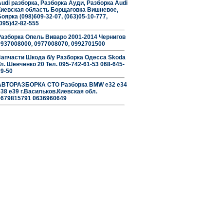
Audi разборка, Разборка Ауди, Разборка Audi
Киевская область Борщаговка Вишневое,
оярка (098)609-32-07, (063)05-10-777,
(095)42-82-555
Разборка Опель Виваро 2001-2014 Чернигов
0937008000, 0977008070, 0992701500
Запчасти Шкода б/у Разборка Одесса Skoda
Ул. Шевченко 20 Тел. 095-742-61-53 068-645-
39-50
АВТОРАЗБОРКА СТО Разборка BMW е32 е34
е38 е39 г.Васильков.Киевская обл.
0679815791 0636960649