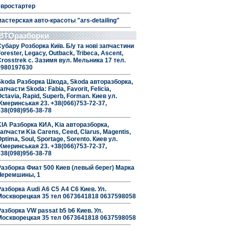
евростартер
мастерская авто-красоты "ars-detailing"
ВТОразборки
Субару Розборка Київ. Б/у та нові запчастини
orester, Legacy, Outback, Tribeca, Ascent,
Crosstrek с. Зазимя вул. Мельника 17 тел.
0980197630
Skoda Разборка Шкода, Skoda авторазборка,
апчасти Skoda: Fabia, Favorit, Felicia,
ctavia, Rapid, Superb, Forman. Киев ул.
Жмеринськая 23. +38(066)753-72-37,
+38(098)956-38-78
KIA Разборка КИА, Kia авторазборка,
апчасти Kia Carens, Ceed, Clarus, Magentis,
ptima, Soul, Sportage, Sorento. Киев ул.
Жмеринськая 23. +38(066)753-72-37,
+38(098)956-38-78
Разборка Фиат 500 Киев (левый берег) Марка
Черемшины, 1
Разборка Audi A6 C5 A4 C6 Киев. Ул.
Москворецкая 35 тел 0673641818 0637598058
Разборка VW passat b5 b6 Киев. Ул.
Москворецкая 35 тел 0673641818 0637598058