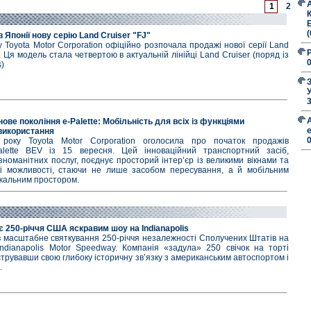
1
2
Б
в Японії нову серію Land Cruiser "FJ"
 Toyota Motor Corporation офіційно розпочала продажі нової серії Land
ї. Ця модель стала четвертою в актуальній лінійці Land Cruiser (поряд із
s)
нове покоління e-Palette: Мобільність для всіх із функціями
використання
року Toyota Motor Corporation оголосила про початок продажів
alette BEV із 15 вересня. Цей інноваційний транспортний засіб,
номанітних послуг, поєднує просторий інтер’єр із великими вікнами та
ні можливості, стаючи не лише засобом пересування, а й мобільним
жальним простором.
є 250-річчя США яскравим шоу на Indianapolis
в масштабне святкування 250-річчя незалежності Сполучених Штатів на
Indianapolis Motor Speedway. Компанія «задула» 250 свічок на торті
рувавши свою глибоку історичну зв’язку з американським автоспортом і
.