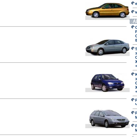
А
F
з
O
з
O