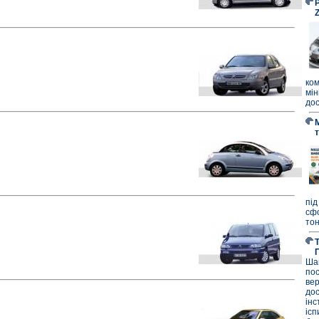
P
ко
мі
дос
під
сф
тон
Ша
по
ве
до
ін
ісп