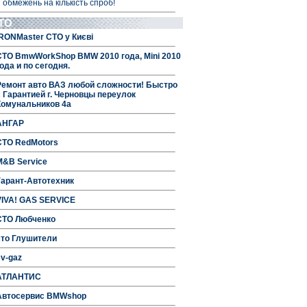
 обмежень на кількість спроб!
ТО
IRONMaster СТО у Києві
СТО BmwWorkShop BMW 2010 года, Mini 2010
ода и по сегодня.
Ремонт авто ВАЗ любой сложности! Быстро
с Гарантией г. Черновцы переулок
Комунальников 4а
АНГАР
СТО RedMotors
M&B Service
Гарант-Автотехник
VIVA! GAS SERVICE
СТО Любченко
сто Глушители
sv-gaz
АТЛАНТИС
Автосервис BMWshop