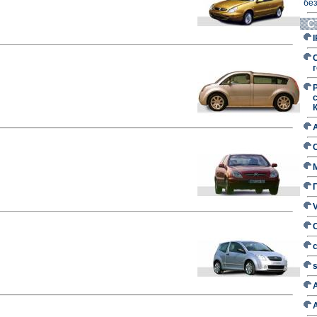
без
С
г