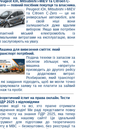
eugeot iOn, Mitsubishi i-MiEV та Citroen C-
Zero — повний посібник покупця та власника.
Peugeot iOn, Mitsubishi i-MiEV
та Citroen C-Zero — це не
універсальні автомобілі, але
у своїй ніші вони
залишаються дуже вдалим
вибором. Якщо вам потрібен
мпактний міський електромобіль із
німальними витратами на експлуатацію, вони
і заслуговують на увагу.
Машина для вивезення сміття: який
транспорт потрібний.
Подача техніки із запасом за
обсягом збільшує чек, а
машина «впритул»
призводить до другого рейсу
та додаткових витрат.
Розбираємо, який транспорт
 які завдання підходить, щоб ви могли точно
ормулювати заявку та не платити за зайвий
наж та пробіг.
Теоретичний іспит на права онлайн. Тести
ПДР 2025 з відповідями
новні водії та всі, хто прагне отримати
свідчення водія! Ми раді представити повну
рсію тесту на знання ПДР 2025, яка тепер
ступна на нашому сайті! Це ідеальний
струмент для підготовки до теоретичного
иту в МВС – безкоштовно, без реєстрації та