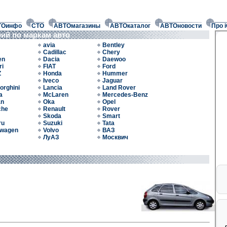
ТОинфо
СТО
АВТОмагазины
АВТОкаталог
АВТОновости
Про 
фий по маркам авто
avia
Bentley
Cadillac
Chery
en
Dacia
Daewoo
ri
FIAT
Ford
Z
Honda
Hummer
Iveco
Jaguar
orghini
Lancia
Land Rover
a
McLaren
Mercedes-Benz
an
Oka
Opel
che
Renault
Rover
Skoda
Smart
ru
Suzuki
Tata
swagen
Volvo
ВАЗ
ЛуАЗ
Москвич