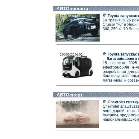
АВТОновости
Toyota запускає 
28/05/2026 13:31
28/05/2026 13:31
14 травня 2026 року
Cruiser "FJ" в Японі
300, 250 та 70 Serie
Toyota запускає 
25/09/2025 03:05
25/09/2025 03:05
багатоцільового 
15 вересня 2025 
електромобіля e-P
розроблений для різ
багатофункціональ
магазином чи розва
АВТОспорт
Chevrolet святку
28/05/2026 13:36
28/05/2026 13:36
Chevrolet влаштува
легендарній трасі 
Америки, продемонст
національним духом