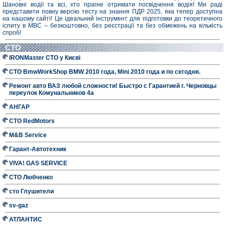
Шановні водії та всі, хто прагне отримати посвідчення водія! Ми раді
представити повну версію тесту на знання ПДР 2025, яка тепер доступна
на нашому сайті! Це ідеальний інструмент для підготовки до теоретичного
іспиту в МВС – безкоштовно, без реєстрації та без обмежень на кількість
спроб!
СТО
IRONMaster СТО у Києві
СТО BmwWorkShop BMW 2010 года, Mini 2010 года и по сегодня.
Ремонт авто ВАЗ любой сложности! Быстро с Гарантией г. Черновцы
переулок Комунальников 4а
АНГАР
СТО RedMotors
M&B Service
Гарант-Автотехник
VIVA! GAS SERVICE
СТО Любченко
сто Глушители
sv-gaz
АТЛАНТИС