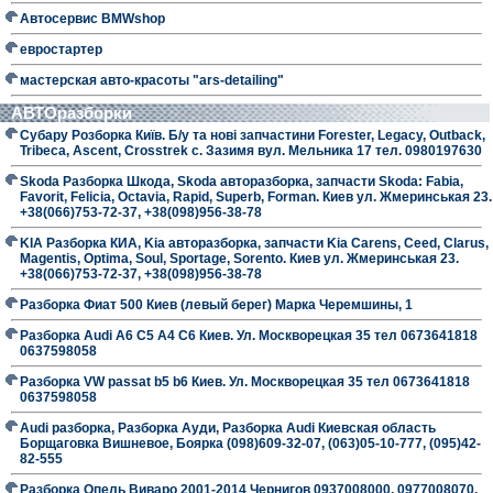
Автосервис BMWshop
евростартер
мастерская авто-красоты "ars-detailing"
АВТОразборки
Субару Розборка Київ. Б/у та нові запчастини Forester, Legacy, Outback,
Tribeca, Ascent, Crosstrek с. Зазимя вул. Мельника 17 тел. 0980197630
Skoda Разборка Шкода, Skoda авторазборка, запчасти Skoda: Fabia,
Favorit, Felicia, Octavia, Rapid, Superb, Forman. Киев ул. Жмеринськая 23.
+38(066)753-72-37, +38(098)956-38-78
KIA Разборка КИА, Kia авторазборка, запчасти Kia Carens, Ceed, Clarus,
Magentis, Optima, Soul, Sportage, Sorento. Киев ул. Жмеринськая 23.
+38(066)753-72-37, +38(098)956-38-78
Разборка Фиат 500 Киев (левый берег) Марка Черемшины, 1
Разборка Audi A6 C5 A4 C6 Киев. Ул. Москворецкая 35 тел 0673641818
0637598058
Разборка VW passat b5 b6 Киев. Ул. Москворецкая 35 тел 0673641818
0637598058
Audi разборка, Разборка Ауди, Разборка Audi Киевская область
Борщаговка Вишневое, Боярка (098)609-32-07, (063)05-10-777, (095)42-
82-555
Разборка Опель Виваро 2001-2014 Чернигов 0937008000, 0977008070,