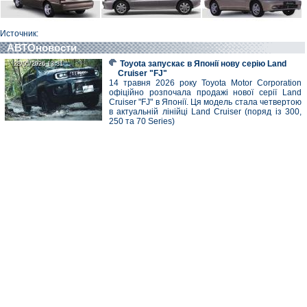
Источник:
АВТОновости
Toyota запускає в Японії нову серію Land
28/05/2026 13:31
28/05/2026 13:31
Cruiser "FJ"
14 травня 2026 року Toyota Motor Corporation
офіційно розпочала продажі нової серії Land
Cruiser "FJ" в Японії. Ця модель стала четвертою
в актуальній лінійці Land Cruiser (поряд із 300,
250 та 70 Series)