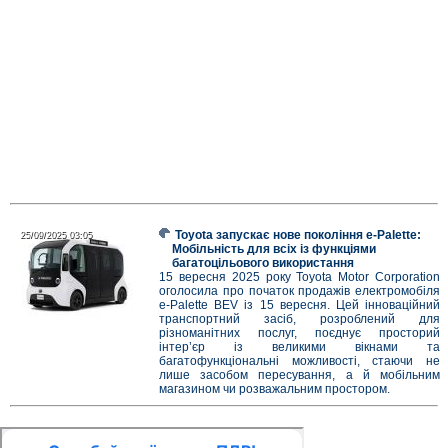
Toyota запускає нове покоління e-Palette:
25/09/2025 03:05
25/09/2025 03:05
Мобільність для всіх із функціями
багатоцільового використання
15 вересня 2025 року Toyota Motor Corporation
оголосила про початок продажів електромобіля
e-Palette BEV із 15 вересня. Цей інноваційний
транспортний засіб, розроблений для
різноманітних послуг, поєднує просторий
інтер’єр із великими вікнами та
багатофункціональні можливості, стаючи не
лише засобом пересування, а й мобільним
магазином чи розважальним простором.