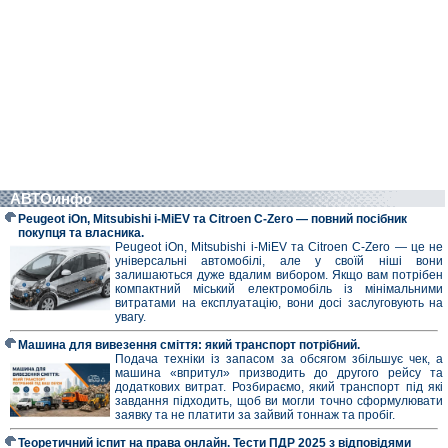
АВТОинфо
Peugeot iOn, Mitsubishi i-MiEV та Citroen C-Zero — повний посібник
покупця та власника.
Peugeot iOn, Mitsubishi i-MiEV та Citroen C-Zero — це не
універсальні автомобілі, але у своїй ніші вони
залишаються дуже вдалим вибором. Якщо вам потрібен
компактний міський електромобіль із мінімальними
витратами на експлуатацію, вони досі заслуговують на
увагу.
Машина для вивезення сміття: який транспорт потрібний.
Подача техніки із запасом за обсягом збільшує чек, а
машина «впритул» призводить до другого рейсу та
додаткових витрат. Розбираємо, який транспорт під які
завдання підходить, щоб ви могли точно сформулювати
заявку та не платити за зайвий тоннаж та пробіг.
Теоретичний іспит на права онлайн. Тести ПДР 2025 з відповідями