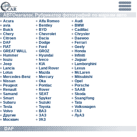
АВТОкаталог. Рубрикатор фотографий по маркам авто
Acura
Alfa Romeo
Audi
avia
Bentley
BMW
Buick
BYD
Cadillac
Chery
Chevrolet
Chrysler
Citroen
Dacia
Daewoo
DAF
Dodge
Ferrari
FIAT
Ford
Geely
GREAT WALL
GROZ
Honda
Hummer
Hyundai
Infiniti
Isuzu
Iveco
Jaguar
Jeep
KIA
Lamborghini
Lancia
Land Rover
Lexus
Lotus
Mazda
McLaren
Mercedes-Benz
Mercury
Mitsubishi
Nissan
Oka
Opel
Peugeot
Pontiac
Porsche
Renault
Rover
SAAB
Samand
SEAT
Skoda
Smart
Spyker
SsangYong
Subaru
Suzuki
Tata
Tesla
Toyota
Volkswagen
Volvo
ВАЗ
ГАЗ
Другие
ЗАЗ
ЛуАЗ
Москвич
УАЗ
DAF