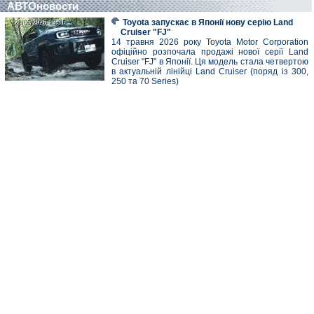
АВТОновости
Toyota запускає в Японії нову серію Land
28/05/2026 13:31
28/05/2026 13:31
Cruiser "FJ"
14 травня 2026 року Toyota Motor Corporation
офіційно розпочала продажі нової серії Land
Cruiser "FJ" в Японії. Ця модель стала четвертою
в актуальній лінійці Land Cruiser (поряд із 300,
250 та 70 Series)