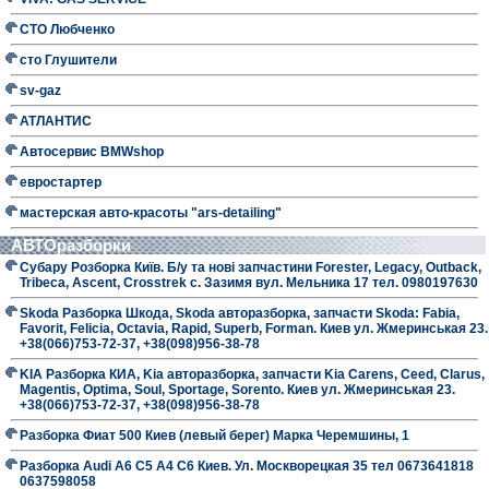
СТО Любченко
сто Глушители
sv-gaz
АТЛАНТИС
Автосервис BMWshop
евростартер
мастерская авто-красоты "ars-detailing"
АВТОразборки
Субару Розборка Київ. Б/у та нові запчастини Forester, Legacy, Outback,
Tribeca, Ascent, Crosstrek с. Зазимя вул. Мельника 17 тел. 0980197630
Skoda Разборка Шкода, Skoda авторазборка, запчасти Skoda: Fabia,
Favorit, Felicia, Octavia, Rapid, Superb, Forman. Киев ул. Жмеринськая 23.
+38(066)753-72-37, +38(098)956-38-78
KIA Разборка КИА, Kia авторазборка, запчасти Kia Carens, Ceed, Clarus,
Magentis, Optima, Soul, Sportage, Sorento. Киев ул. Жмеринськая 23.
+38(066)753-72-37, +38(098)956-38-78
Разборка Фиат 500 Киев (левый берег) Марка Черемшины, 1
Разборка Audi A6 C5 A4 C6 Киев. Ул. Москворецкая 35 тел 0673641818
0637598058