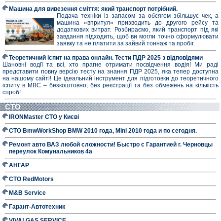
Машина для вивезення сміття: який транспорт потрібний.
Подача техніки із запасом за обсягом збільшує чек, а
машина «впритул» призводить до другого рейсу та
додаткових витрат. Розбираємо, який транспорт під які
завдання підходить, щоб ви могли точно сформулювати
заявку та не платити за зайвий тоннаж та пробіг.
Теоретичний іспит на права онлайн. Тести ПДР 2025 з відповідями
Шановні водії та всі, хто прагне отримати посвідчення водія! Ми раді
представити повну версію тесту на знання ПДР 2025, яка тепер доступна
на нашому сайті! Це ідеальний інструмент для підготовки до теоретичного
іспиту в МВС – безкоштовно, без реєстрації та без обмежень на кількість
спроб!
СТО
IRONMaster СТО у Києві
СТО BmwWorkShop BMW 2010 года, Mini 2010 года и по сегодня.
Ремонт авто ВАЗ любой сложности! Быстро с Гарантией г. Черновцы
переулок Комунальников 4а
АНГАР
СТО RedMotors
M&B Service
Гарант-Автотехник
VIVA! GAS SERVICE