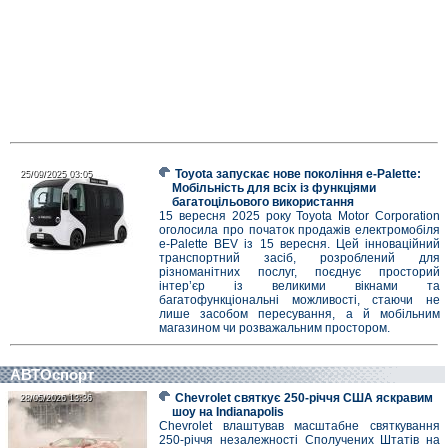
Toyota запускає нове покоління e-Palette:
25/09/2025 03:05
25/09/2025 03:05
Мобільність для всіх із функціями
багатоцільового використання
15 вересня 2025 року Toyota Motor Corporation
оголосила про початок продажів електромобіля
e-Palette BEV із 15 вересня. Цей інноваційний
транспортний засіб, розроблений для
різноманітних послуг, поєднує просторий
інтер’єр із великими вікнами та
багатофункціональні можливості, стаючи не
лише засобом пересування, а й мобільним
магазином чи розважальним простором.
АВТОспорт
Chevrolet святкує 250-річчя США яскравим
28/05/2026 13:36
28/05/2026 13:36
шоу на Indianapolis
Chevrolet влаштував масштабне святкування
250-річчя незалежності Сполучених Штатів на