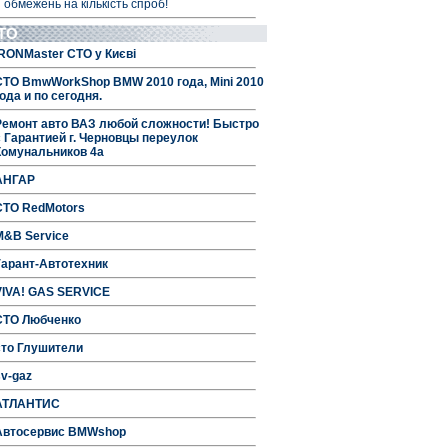
 обмежень на кількість спроб!
ТО
IRONMaster СТО у Києві
СТО BmwWorkShop BMW 2010 года, Mini 2010
ода и по сегодня.
Ремонт авто ВАЗ любой сложности! Быстро
с Гарантией г. Черновцы переулок
Комунальников 4а
АНГАР
СТО RedMotors
M&B Service
Гарант-Автотехник
VIVA! GAS SERVICE
СТО Любченко
сто Глушители
sv-gaz
АТЛАНТИС
Автосервис BMWshop