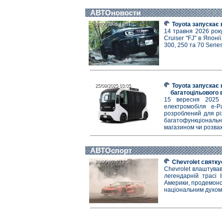
АВТОновости
Toyota запускає 
28/05/2026 13:31
28/05/2026 13:31
14 травня 2026 року
Cruiser "FJ" в Японі
300, 250 та 70 Serie
Toyota запускає 
25/09/2025 03:05
25/09/2025 03:05
багатоцільового 
15 вересня 2025 
електромобіля e-P
розроблений для різ
багатофункціональ
магазином чи розва
АВТОспорт
Chevrolet святку
28/05/2026 13:36
28/05/2026 13:36
Chevrolet влаштува
легендарній трасі 
Америки, продемонст
національним духом