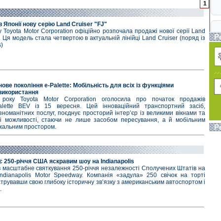
1
в Японії нову серію Land Cruiser "FJ"
 Toyota Motor Corporation офіційно розпочала продажі нової серії Land
Р
ї. Ця модель стала четвертою в актуальній лінійці Land Cruiser (поряд із
s)
нове покоління e-Palette: Мобільність для всіх із функціями
використання
року Toyota Motor Corporation оголосила про початок продажів
alette BEV із 15 вересня. Цей інноваційний транспортний засіб,
номанітних послуг, поєднує просторий інтер’єр із великими вікнами та
ні можливості, стаючи не лише засобом пересування, а й мобільним
Р
жальним простором.
є 250-річчя США яскравим шоу на Indianapolis
в масштабне святкування 250-річчя незалежності Сполучених Штатів на
Indianapolis Motor Speedway. Компанія «задула» 250 свічок на торті
рувавши свою глибоку історичну зв’язку з американським автоспортом і
.