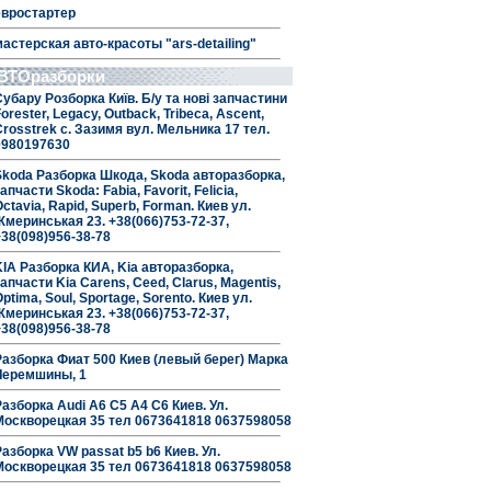
евростартер
мастерская авто-красоты "ars-detailing"
ВТОразборки
Субару Розборка Київ. Б/у та нові запчастини
orester, Legacy, Outback, Tribeca, Ascent,
Crosstrek с. Зазимя вул. Мельника 17 тел.
0980197630
Skoda Разборка Шкода, Skoda авторазборка,
апчасти Skoda: Fabia, Favorit, Felicia,
ctavia, Rapid, Superb, Forman. Киев ул.
Жмеринськая 23. +38(066)753-72-37,
+38(098)956-38-78
KIA Разборка КИА, Kia авторазборка,
апчасти Kia Carens, Ceed, Clarus, Magentis,
ptima, Soul, Sportage, Sorento. Киев ул.
Жмеринськая 23. +38(066)753-72-37,
+38(098)956-38-78
Разборка Фиат 500 Киев (левый берег) Марка
Черемшины, 1
Разборка Audi A6 C5 A4 C6 Киев. Ул.
Москворецкая 35 тел 0673641818 0637598058
Разборка VW passat b5 b6 Киев. Ул.
Москворецкая 35 тел 0673641818 0637598058