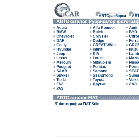
АВТОразборки
АВ
АВТОкаталог. Рубрикатор фотогра
Acura
Alfa Romeo
Audi
BMW
Buick
BYD
Chevrolet
Chrysler
Citro
DAF
Dodge
Ferra
Geely
GREAT WALL
GRO
Hyundai
Infiniti
Isuzu
Jeep
KIA
Lamb
Lexus
Lotus
Mazd
Mercury
Mitsubishi
Niss
Peugeot
Pontiac
Pors
SAAB
Samand
SEAT
Spyker
SsangYong
Suba
Tesla
Toyota
Volk
ГАЗ
Другие
ЗАЗ
УАЗ
АВТОкаталог FIAT
Фотографии FIAT Stilo