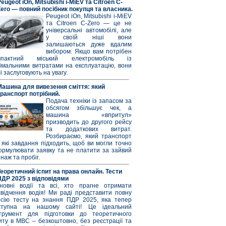
eugeot iOn, Mitsubishi i-MiEV та Citroen C-
Zero — повний посібник покупця та власника.
Peugeot iOn, Mitsubishi i-MiEV
та Citroen C-Zero — це не
універсальні автомобілі, але
у своїй ніші вони
залишаються дуже вдалим
вибором. Якщо вам потрібен
мпактний міський електромобіль із
німальними витратами на експлуатацію, вони
і заслуговують на увагу.
Машина для вивезення сміття: який
транспорт потрібний.
Подача техніки із запасом за
обсягом збільшує чек, а
машина «впритул»
призводить до другого рейсу
та додаткових витрат.
Розбираємо, який транспорт
 які завдання підходить, щоб ви могли точно
ормулювати заявку та не платити за зайвий
наж та пробіг.
Теоретичний іспит на права онлайн. Тести
ПДР 2025 з відповідями
новні водії та всі, хто прагне отримати
свідчення водія! Ми раді представити повну
рсію тесту на знання ПДР 2025, яка тепер
ступна на нашому сайті! Це ідеальний
струмент для підготовки до теоретичного
иту в МВС – безкоштовно, без реєстрації та