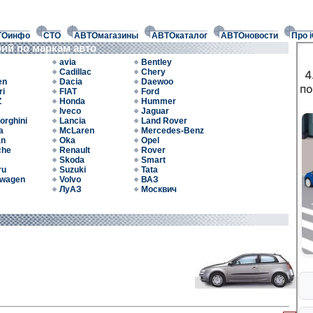
ТОинфо
СТО
АВТОмагазины
АВТОкаталог
АВТОновости
Про 
фий по маркам авто
avia
Bentley
Cadillac
Chery
en
Dacia
Daewoo
ri
FIAT
Ford
Z
Honda
Hummer
Iveco
Jaguar
orghini
Lancia
Land Rover
a
McLaren
Mercedes-Benz
an
Oka
Opel
che
Renault
Rover
Skoda
Smart
ru
Suzuki
Tata
swagen
Volvo
ВАЗ
ЛуАЗ
Москвич