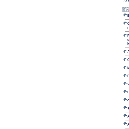
без
С
г