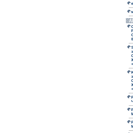
А
F
з
O
з
O