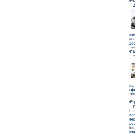
P
ко
мі
дос
під
сф
тон
Ша
по
ве
до
ін
ісп