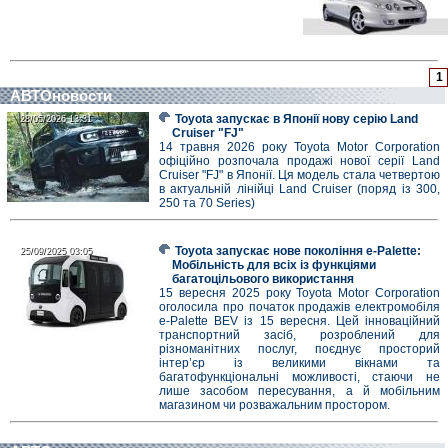
1
АВТОновости
Toyota запускає в Японії нову серію Land
28/05/2026 13:31
28/05/2026 13:31
Cruiser "FJ"
14 травня 2026 року Toyota Motor Corporation
офіційно розпочала продажі нової серії Land
Cruiser "FJ" в Японії. Ця модель стала четвертою
в актуальній лінійці Land Cruiser (поряд із 300,
250 та 70 Series)
Toyota запускає нове покоління e-Palette:
25/09/2025 03:05
25/09/2025 03:05
Мобільність для всіх із функціями
багатоцільового використання
15 вересня 2025 року Toyota Motor Corporation
оголосила про початок продажів електромобіля
e-Palette BEV із 15 вересня. Цей інноваційний
транспортний засіб, розроблений для
різноманітних послуг, поєднує просторий
інтер’єр із великими вікнами та
багатофункціональні можливості, стаючи не
лише засобом пересування, а й мобільним
магазином чи розважальним простором.