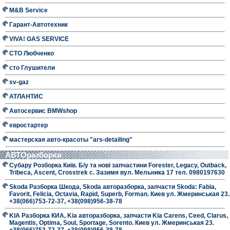
M&B Service
Гарант-Автотехник
VIVA! GAS SERVICE
СТО Любченко
сто Глушители
sv-gaz
АТЛАНТИС
Автосервис BMWshop
евростартер
мастерская авто-красоты "ars-detailing"
АВТОразборки
Субару Розборка Київ. Б/у та нові запчастини Forester, Legacy, Outback,
Tribeca, Ascent, Crosstrek с. Зазимя вул. Мельника 17 тел. 0980197630
Skoda Разборка Шкода, Skoda авторазборка, запчасти Skoda: Fabia,
Favorit, Felicia, Octavia, Rapid, Superb, Forman. Киев ул. Жмеринськая 23.
+38(066)753-72-37, +38(098)956-38-78
KIA Разборка КИА, Kia авторазборка, запчасти Kia Carens, Ceed, Clarus,
Magentis, Optima, Soul, Sportage, Sorento. Киев ул. Жмеринськая 23.
+38(066)753-72-37, +38(098)956-38-78