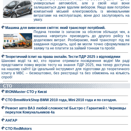
універсальні автомобілі, але у своїй ніші вони
залишаються дуже вдалим вибором. Якщо вам потрібен
компактний міський електромобіль із мінімальними
витратами на експлуатацію, вони досі заслуговують на
увагу.
Машина для вивезення сміття: який транспорт потрібний.
Подача техніки із запасом за обсягом збільшує чек, а
машина «впритул» призводить до другого рейсу та
додаткових витрат. Розбираємо, який транспорт під які
завдання підходить, щоб ви могли точно сформулювати
заявку та не платити за зайвий тоннаж та пробіг.
Теоретичний іспит на права онлайн. Тести ПДР 2025 з відповідями
Шановні водії та всі, хто прагне отримати посвідчення водія! Ми раді
представити повну версію тесту на знання ПДР 2025, яка тепер доступна
на нашому сайті! Це ідеальний інструмент для підготовки до теоретичного
іспиту в МВС – безкоштовно, без реєстрації та без обмежень на кількість
спроб!
СТО
IRONMaster СТО у Києві
СТО BmwWorkShop BMW 2010 года, Mini 2010 года и по сегодня.
Ремонт авто ВАЗ любой сложности! Быстро с Гарантией г. Черновцы
переулок Комунальников 4а
АНГАР
СТО RedMotors