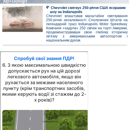
АВТОспорт
Chevrolet святкує 250-річчя США яскравим
28/05/2026 13:36
28/05/2026 13:36
шоу на Indianapolis
Chevrolet влаштував масштабне святкування
250-річчя незалежності Сполучених Штатів на
легендарній трасі Indianapolis Motor Speedway.
Компанія «задула» 250 свічок на торті Америки,
продемонструвавши свою глибоку історичну
зв’язку з американським автоспортом і
національним духом.