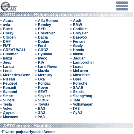
АВТОкаталог. Рубрикатор фотографий по маркам авто
Acura
Alfa Romeo
Audi
avia
Bentley
BMW
Buick
BYD
Cadillac
Chery
Chevrolet
Chrysler
Citroen
Dacia
Daewoo
DAF
Dodge
Ferrari
FIAT
Ford
Geely
GREAT WALL
GROZ
Honda
Hummer
Hyundai
Infiniti
Isuzu
Iveco
Jaguar
Jeep
KIA
Lamborghini
Lancia
Land Rover
Lexus
Lotus
Mazda
McLaren
Mercedes-Benz
Mercury
Mitsubishi
Nissan
Oka
Opel
Peugeot
Pontiac
Porsche
Renault
Rover
SAAB
Samand
SEAT
Skoda
Smart
Spyker
SsangYong
Subaru
Suzuki
Tata
Tesla
Toyota
Volkswagen
Volvo
ВАЗ
ГАЗ
Другие
ЗАЗ
ЛуАЗ
Москвич
УАЗ
АВТОкаталог Hyundai
Фотографии Hyundai Accent