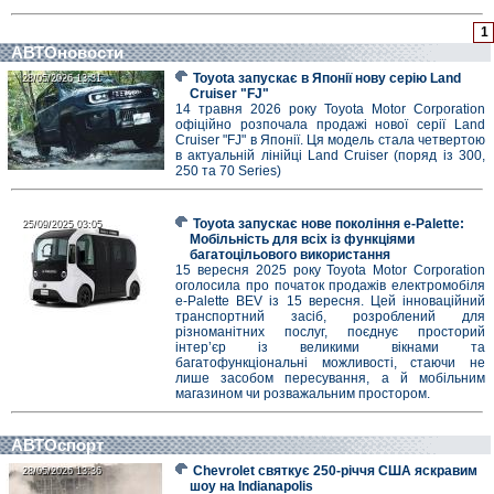
1
АВТОновости
Toyota запускає в Японії нову серію Land
28/05/2026 13:31
28/05/2026 13:31
Cruiser "FJ"
14 травня 2026 року Toyota Motor Corporation
офіційно розпочала продажі нової серії Land
Cruiser "FJ" в Японії. Ця модель стала четвертою
в актуальній лінійці Land Cruiser (поряд із 300,
250 та 70 Series)
Toyota запускає нове покоління e-Palette:
25/09/2025 03:05
25/09/2025 03:05
Мобільність для всіх із функціями
багатоцільового використання
15 вересня 2025 року Toyota Motor Corporation
оголосила про початок продажів електромобіля
e-Palette BEV із 15 вересня. Цей інноваційний
транспортний засіб, розроблений для
різноманітних послуг, поєднує просторий
інтер’єр із великими вікнами та
багатофункціональні можливості, стаючи не
лише засобом пересування, а й мобільним
магазином чи розважальним простором.
АВТОспорт
Chevrolet святкує 250-річчя США яскравим
28/05/2026 13:36
28/05/2026 13:36
шоу на Indianapolis