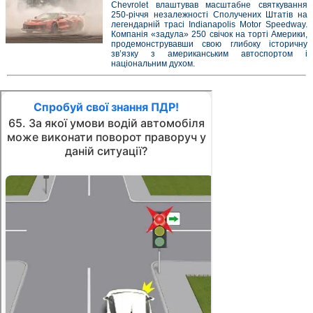
Chevrolet влаштував масштабне святкування
250-річчя незалежності Сполучених Штатів на
легендарній трасі Indianapolis Motor Speedway.
Компанія «задула» 250 свічок на торті Америки,
продемонструвавши свою глибоку історичну
зв’язку з американським автоспортом і
національним духом.