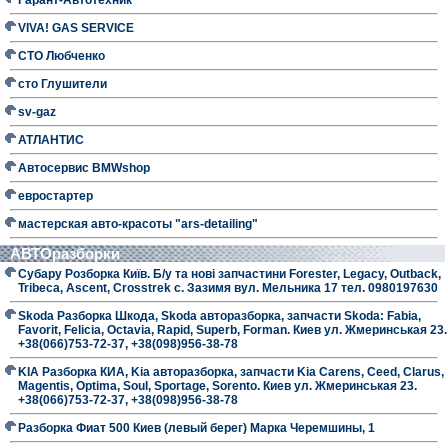
VIVA! GAS SERVICE
СТО Любченко
сто Глушители
sv-gaz
АТЛАНТИС
Автосервис BMWshop
евростартер
мастерская авто-красоты "ars-detailing"
АВТОразборки
Субару Розборка Київ. Б/у та нові запчастини Forester, Legacy, Outback,
Tribeca, Ascent, Crosstrek с. Зазимя вул. Мельника 17 тел. 0980197630
Skoda Разборка Шкода, Skoda авторазборка, запчасти Skoda: Fabia,
Favorit, Felicia, Octavia, Rapid, Superb, Forman. Киев ул. Жмеринськая 23.
+38(066)753-72-37, +38(098)956-38-78
KIA Разборка КИА, Kia авторазборка, запчасти Kia Carens, Ceed, Clarus,
Magentis, Optima, Soul, Sportage, Sorento. Киев ул. Жмеринськая 23.
+38(066)753-72-37, +38(098)956-38-78
Разборка Фиат 500 Киев (левый берег) Марка Черемшины, 1