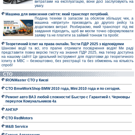
витратами на експлуатацію, вони досі заслуговують на
увагу.
Машина для вивезення сміття: який транспорт потрібний.
Подача техніки із запасом за обсягом збільшує чек, а
машина «впритул» призводить до другого рейсу та
додаткових витрат. Розбираємо, який транспорт під які
завдання підходить, щоб ви могли точно сформулювати
заявку та не платити за зайвий тоннаж та пробіг.
Теоретичний іспит на права онлайн. Тести ПДР 2025 з відповідями
Шановні водії та всі, хто прагне отримати посвідчення водія! Ми раді
представити повну версію тесту на знання ПДР 2025, яка тепер доступна
на нашому сайті! Це ідеальний інструмент для підготовки до теоретичного
іспиту в МВС – безкоштовно, без реєстрації та без обмежень на кількість
спроб!
СТО
IRONMaster СТО у Києві
СТО BmwWorkShop BMW 2010 года, Mini 2010 года и по сегодня.
Ремонт авто ВАЗ любой сложности! Быстро с Гарантией г. Черновцы
переулок Комунальников 4а
АНГАР
СТО RedMotors
M&B Service
Гарант-Автотехник