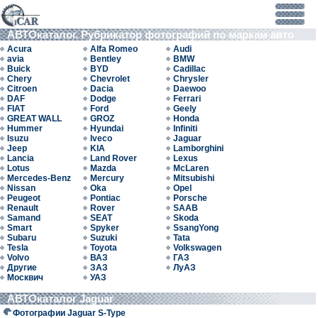
АВТОкаталог. Рубрикатор фотографий по маркам авто
Acura
Alfa Romeo
Audi
avia
Bentley
BMW
Buick
BYD
Cadillac
Chery
Chevrolet
Chrysler
Citroen
Dacia
Daewoo
DAF
Dodge
Ferrari
FIAT
Ford
Geely
GREAT WALL
GROZ
Honda
Hummer
Hyundai
Infiniti
Isuzu
Iveco
Jaguar
Jeep
KIA
Lamborghini
Lancia
Land Rover
Lexus
Lotus
Mazda
McLaren
Mercedes-Benz
Mercury
Mitsubishi
Nissan
Oka
Opel
Peugeot
Pontiac
Porsche
Renault
Rover
SAAB
Samand
SEAT
Skoda
Smart
Spyker
SsangYong
Subaru
Suzuki
Tata
Tesla
Toyota
Volkswagen
Volvo
ВАЗ
ГАЗ
Другие
ЗАЗ
ЛуАЗ
Москвич
УАЗ
АВТОкаталог Jaguar
Фотографии Jaguar S-Type