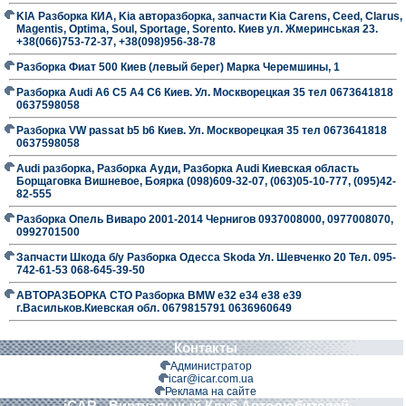
KIA Разборка КИА, Kia авторазборка, запчасти Kia Carens, Ceed, Clarus,
Magentis, Optima, Soul, Sportage, Sorento. Киев ул. Жмеринськая 23.
+38(066)753-72-37, +38(098)956-38-78
Разборка Фиат 500 Киев (левый берег) Марка Черемшины, 1
Разборка Audi A6 C5 A4 C6 Киев. Ул. Москворецкая 35 тел 0673641818
0637598058
Разборка VW passat b5 b6 Киев. Ул. Москворецкая 35 тел 0673641818
0637598058
Audi разборка, Разборка Ауди, Разборка Audi Киевская область
Борщаговка Вишневое, Боярка (098)609-32-07, (063)05-10-777, (095)42-
82-555
Разборка Опель Виваро 2001-2014 Чернигов 0937008000, 0977008070,
0992701500
Запчасти Шкода б/у Разборка Одесса Skoda Ул. Шевченко 20 Тел. 095-
742-61-53 068-645-39-50
АВТОРАЗБОРКА СТО Разборка BMW е32 е34 е38 е39
г.Васильков.Киевская обл. 0679815791 0636960649
Контакты
Администратор
icar@icar.com.ua
Реклама на сайте
iCAR - Виртуальный Клуб Автолюбителей