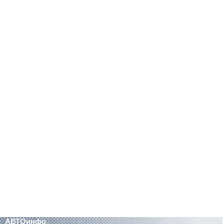
АВТОинфо