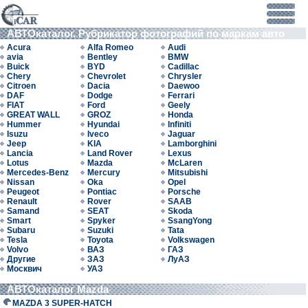
АВТОкаталог. Рубрикатор фотографий по маркам авто
Acura
Alfa Romeo
Audi
avia
Bentley
BMW
Buick
BYD
Cadillac
Chery
Chevrolet
Chrysler
Citroen
Dacia
Daewoo
DAF
Dodge
Ferrari
FIAT
Ford
Geely
GREAT WALL
GROZ
Honda
Hummer
Hyundai
Infiniti
Isuzu
Iveco
Jaguar
Jeep
KIA
Lamborghini
Lancia
Land Rover
Lexus
Lotus
Mazda
McLaren
Mercedes-Benz
Mercury
Mitsubishi
Nissan
Oka
Opel
Peugeot
Pontiac
Porsche
Renault
Rover
SAAB
Samand
SEAT
Skoda
Smart
Spyker
SsangYong
Subaru
Suzuki
Tata
Tesla
Toyota
Volkswagen
Volvo
ВАЗ
ГАЗ
Другие
ЗАЗ
ЛуАЗ
Москвич
УАЗ
АВТОкаталог Mazda
MAZDA 3 SUPER-HATCH