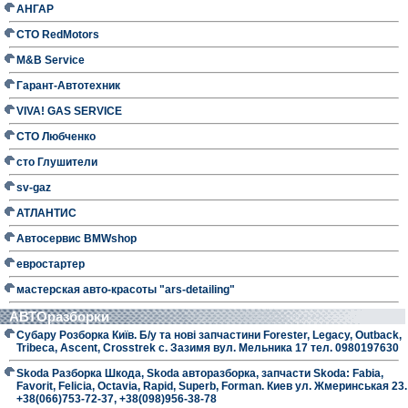
АНГАР
СТО RedMotors
M&B Service
Гарант-Автотехник
VIVA! GAS SERVICE
СТО Любченко
сто Глушители
sv-gaz
АТЛАНТИС
Автосервис BMWshop
евростартер
мастерская авто-красоты "ars-detailing"
АВТОразборки
Субару Розборка Київ. Б/у та нові запчастини Forester, Legacy, Outback,
Tribeca, Ascent, Crosstrek с. Зазимя вул. Мельника 17 тел. 0980197630
Skoda Разборка Шкода, Skoda авторазборка, запчасти Skoda: Fabia,
Favorit, Felicia, Octavia, Rapid, Superb, Forman. Киев ул. Жмеринськая 23.
+38(066)753-72-37, +38(098)956-38-78