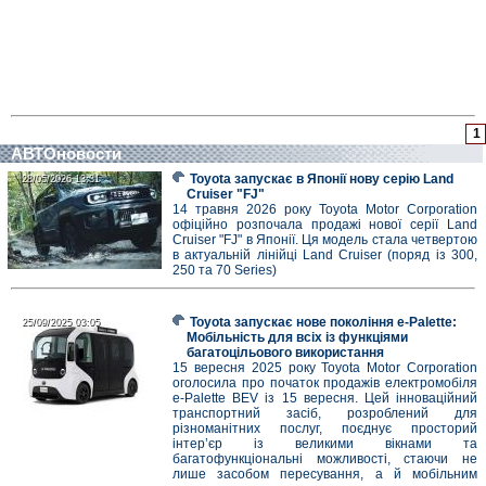
1
АВТОновости
Toyota запускає в Японії нову серію Land
28/05/2026 13:31
28/05/2026 13:31
Cruiser "FJ"
14 травня 2026 року Toyota Motor Corporation
офіційно розпочала продажі нової серії Land
Cruiser "FJ" в Японії. Ця модель стала четвертою
в актуальній лінійці Land Cruiser (поряд із 300,
250 та 70 Series)
Toyota запускає нове покоління e-Palette:
25/09/2025 03:05
25/09/2025 03:05
Мобільність для всіх із функціями
багатоцільового використання
15 вересня 2025 року Toyota Motor Corporation
оголосила про початок продажів електромобіля
e-Palette BEV із 15 вересня. Цей інноваційний
транспортний засіб, розроблений для
різноманітних послуг, поєднує просторий
інтер’єр із великими вікнами та
багатофункціональні можливості, стаючи не
лише засобом пересування, а й мобільним