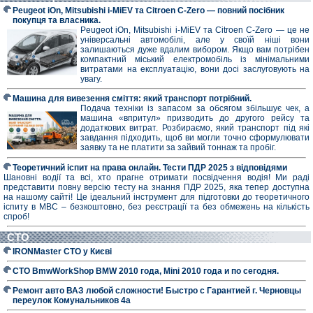
Peugeot iOn, Mitsubishi i-MiEV та Citroen C-Zero — повний посібник
покупця та власника.
Peugeot iOn, Mitsubishi i-MiEV та Citroen C-Zero — це не
універсальні автомобілі, але у своїй ніші вони
залишаються дуже вдалим вибором. Якщо вам потрібен
компактний міський електромобіль із мінімальними
витратами на експлуатацію, вони досі заслуговують на
увагу.
Машина для вивезення сміття: який транспорт потрібний.
Подача техніки із запасом за обсягом збільшує чек, а
машина «впритул» призводить до другого рейсу та
додаткових витрат. Розбираємо, який транспорт під які
завдання підходить, щоб ви могли точно сформулювати
заявку та не платити за зайвий тоннаж та пробіг.
Теоретичний іспит на права онлайн. Тести ПДР 2025 з відповідями
Шановні водії та всі, хто прагне отримати посвідчення водія! Ми раді
представити повну версію тесту на знання ПДР 2025, яка тепер доступна
на нашому сайті! Це ідеальний інструмент для підготовки до теоретичного
іспиту в МВС – безкоштовно, без реєстрації та без обмежень на кількість
спроб!
СТО
IRONMaster СТО у Києві
СТО BmwWorkShop BMW 2010 года, Mini 2010 года и по сегодня.
Ремонт авто ВАЗ любой сложности! Быстро с Гарантией г. Черновцы
переулок Комунальников 4а