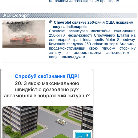
магазином чи розважальним простором.
АВТОспорт
Chevrolet святкує 250-річчя США яскравим
28/05/2026 13:36
28/05/2026 13:36
шоу на Indianapolis
Chevrolet влаштував масштабне святкування
250-річчя незалежності Сполучених Штатів на
легендарній трасі Indianapolis Motor Speedway.
Компанія «задула» 250 свічок на торті Америки,
продемонструвавши свою глибоку історичну
зв’язку з американським автоспортом і
національним духом.