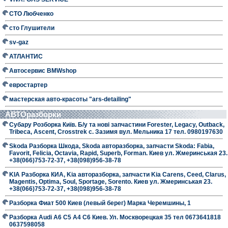
СТО Любченко
сто Глушители
sv-gaz
АТЛАНТИС
Автосервис BMWshop
евростартер
мастерская авто-красоты "ars-detailing"
АВТОразборки
Субару Розборка Київ. Б/у та нові запчастини Forester, Legacy, Outback,
Tribeca, Ascent, Crosstrek с. Зазимя вул. Мельника 17 тел. 0980197630
Skoda Разборка Шкода, Skoda авторазборка, запчасти Skoda: Fabia,
Favorit, Felicia, Octavia, Rapid, Superb, Forman. Киев ул. Жмеринськая 23.
+38(066)753-72-37, +38(098)956-38-78
KIA Разборка КИА, Kia авторазборка, запчасти Kia Carens, Ceed, Clarus,
Magentis, Optima, Soul, Sportage, Sorento. Киев ул. Жмеринськая 23.
+38(066)753-72-37, +38(098)956-38-78
Разборка Фиат 500 Киев (левый берег) Марка Черемшины, 1
Разборка Audi A6 C5 A4 C6 Киев. Ул. Москворецкая 35 тел 0673641818
0637598058