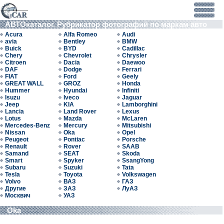
АВТОкаталог. Рубрикатор фотографий по маркам авто
Acura
Alfa Romeo
Audi
avia
Bentley
BMW
Buick
BYD
Cadillac
Chery
Chevrolet
Chrysler
Citroen
Dacia
Daewoo
DAF
Dodge
Ferrari
FIAT
Ford
Geely
GREAT WALL
GROZ
Honda
Hummer
Hyundai
Infiniti
Isuzu
Iveco
Jaguar
Jeep
KIA
Lamborghini
Lancia
Land Rover
Lexus
Lotus
Mazda
McLaren
Mercedes-Benz
Mercury
Mitsubishi
Nissan
Oka
Opel
Peugeot
Pontiac
Porsche
Renault
Rover
SAAB
Samand
SEAT
Skoda
Smart
Spyker
SsangYong
Subaru
Suzuki
Tata
Tesla
Toyota
Volkswagen
Volvo
ВАЗ
ГАЗ
Другие
ЗАЗ
ЛуАЗ
Москвич
УАЗ
Oka