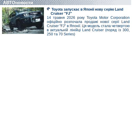
АВТОновости
Toyota запускає в Японії нову серію Land
28/05/2026 13:31
28/05/2026 13:31
Cruiser "FJ"
14 травня 2026 року Toyota Motor Corporation
офіційно розпочала продажі нової серії Land
Cruiser "FJ" в Японії. Ця модель стала четвертою
в актуальній лінійці Land Cruiser (поряд із 300,
250 та 70 Series)