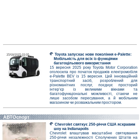
Toyota запускає нове покоління e-Palette:
25/09/2025 03:05
25/09/2025 03:05
Мобільність для всіх із функціями
багатоцільового використання
15 вересня 2025 року Toyota Motor Corporation
оголосила про початок продажів електромобіля
e-Palette BEV із 15 вересня. Цей інноваційний
транспортний засіб, розроблений для
різноманітних послуг, поєднує просторий
інтер’єр із великими вікнами та
багатофункціональні можливості, стаючи не
лише засобом пересування, а й мобільним
магазином чи розважальним простором.
АВТОспорт
Chevrolet святкує 250-річчя США яскравим
28/05/2026 13:36
28/05/2026 13:36
шоу на Indianapolis
Chevrolet влаштував масштабне святкування
250-річчя незалежності Сполучених Штатів на