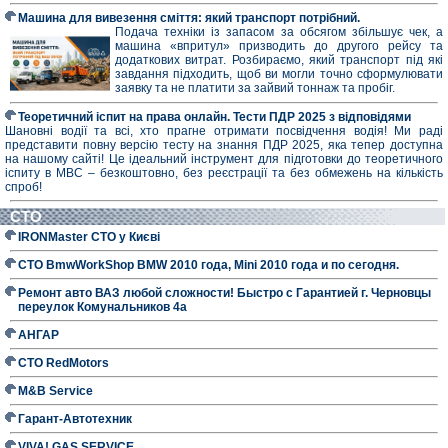
Машина для вивезення сміття: який транспорт потрібний.
Подача техніки із запасом за обсягом збільшує чек, а
машина «впритул» призводить до другого рейсу та
додаткових витрат. Розбираємо, який транспорт під які
завдання підходить, щоб ви могли точно сформулювати
заявку та не платити за зайвий тоннаж та пробіг.
Теоретичний іспит на права онлайн. Тести ПДР 2025 з відповідями
Шановні водії та всі, хто прагне отримати посвідчення водія! Ми раді
представити повну версію тесту на знання ПДР 2025, яка тепер доступна
на нашому сайті! Це ідеальний інструмент для підготовки до теоретичного
іспиту в МВС – безкоштовно, без реєстрації та без обмежень на кількість
спроб!
СТО
IRONMaster СТО у Києві
СТО BmwWorkShop BMW 2010 года, Mini 2010 года и по сегодня.
Ремонт авто ВАЗ любой сложности! Быстро с Гарантией г. Черновцы
переулок Комунальников 4а
АНГАР
СТО RedMotors
M&B Service
Гарант-Автотехник
VIVA! GAS SERVICE