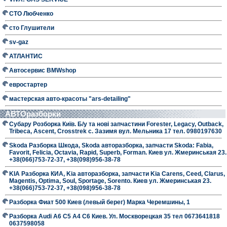
СТО Любченко
сто Глушители
sv-gaz
АТЛАНТИС
Автосервис BMWshop
евростартер
мастерская авто-красоты "ars-detailing"
АВТОразборки
Субару Розборка Київ. Б/у та нові запчастини Forester, Legacy, Outback,
Tribeca, Ascent, Crosstrek с. Зазимя вул. Мельника 17 тел. 0980197630
Skoda Разборка Шкода, Skoda авторазборка, запчасти Skoda: Fabia,
Favorit, Felicia, Octavia, Rapid, Superb, Forman. Киев ул. Жмеринськая 23.
+38(066)753-72-37, +38(098)956-38-78
KIA Разборка КИА, Kia авторазборка, запчасти Kia Carens, Ceed, Clarus,
Magentis, Optima, Soul, Sportage, Sorento. Киев ул. Жмеринськая 23.
+38(066)753-72-37, +38(098)956-38-78
Разборка Фиат 500 Киев (левый берег) Марка Черемшины, 1
Разборка Audi A6 C5 A4 C6 Киев. Ул. Москворецкая 35 тел 0673641818
0637598058