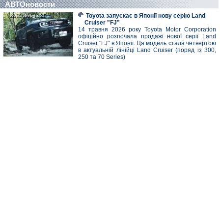
АВТОновости
Toyota запускає в Японії нову серію Land
28/05/2026 13:31
28/05/2026 13:31
Cruiser "FJ"
14 травня 2026 року Toyota Motor Corporation
офіційно розпочала продажі нової серії Land
Cruiser "FJ" в Японії. Ця модель стала четвертою
в актуальній лінійці Land Cruiser (поряд із 300,
250 та 70 Series)