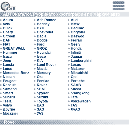
АВТОкаталог. Рубрикатор фотографий по маркам авто
Acura
Alfa Romeo
Audi
avia
Bentley
BMW
Buick
BYD
Cadillac
Chery
Chevrolet
Chrysler
Citroen
Dacia
Daewoo
DAF
Dodge
Ferrari
FIAT
Ford
Geely
GREAT WALL
GROZ
Honda
Hummer
Hyundai
Infiniti
Isuzu
Iveco
Jaguar
Jeep
KIA
Lamborghini
Lancia
Land Rover
Lexus
Lotus
Mazda
McLaren
Mercedes-Benz
Mercury
Mitsubishi
Nissan
Oka
Opel
Peugeot
Pontiac
Porsche
Renault
Rover
SAAB
Samand
SEAT
Skoda
Smart
Spyker
SsangYong
Subaru
Suzuki
Tata
Tesla
Toyota
Volkswagen
Volvo
ВАЗ
ГАЗ
Другие
ЗАЗ
ЛуАЗ
Москвич
УАЗ
Rover