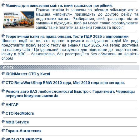
Машина для вивезення сміття: який транспорт потрібний.
Подача техніки із запасом за обсягом збільшує чек, а
машина «впритул» призводить до другого рейсу та
додаткових витрат. Розбираємо, який транспорт під які
завдання підходить, щоб ви могли точно сформулювати
заявку та не платити за зайвий тоннаж та пробіг.
Теоретичний іспит на права онлайн. Тести ПДР 2025 з відповідями
Шановні водії та всі, хто прагне отримати посвідчення водія! Ми раді
представити повну версію тесту на знання ПДР 2025, яка тепер доступна
на нашому сайті! Це ідеальний інструмент для підготовки до теоретичного
іспиту в МВС – безкоштовно, без реєстрації та без обмежень на кількість
спроб!
СТО
IRONMaster СТО у Києві
СТО BmwWorkShop BMW 2010 года, Mini 2010 года и по сегодня.
Ремонт авто ВАЗ любой сложности! Быстро с Гарантией г. Черновцы
переулок Комунальников 4а
АНГАР
СТО RedMotors
M&B Service
Гарант-Автотехник
VIVA! GAS SERVICE