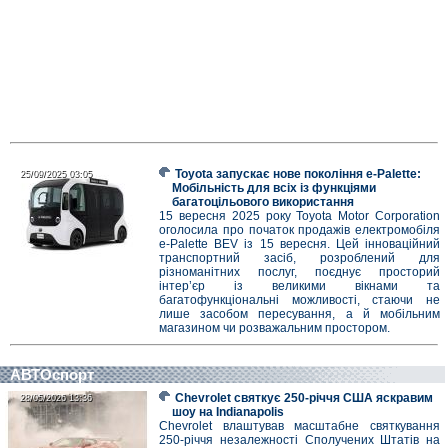
Toyota запускає нове покоління e-Palette:
25/09/2025 03:05
25/09/2025 03:05
Мобільність для всіх із функціями
багатоцільового використання
15 вересня 2025 року Toyota Motor Corporation
оголосила про початок продажів електромобіля
e-Palette BEV із 15 вересня. Цей інноваційний
транспортний засіб, розроблений для
різноманітних послуг, поєднує просторий
інтер’єр із великими вікнами та
багатофункціональні можливості, стаючи не
лише засобом пересування, а й мобільним
магазином чи розважальним простором.
АВТОспорт
Chevrolet святкує 250-річчя США яскравим
28/05/2026 13:36
28/05/2026 13:36
шоу на Indianapolis
Chevrolet влаштував масштабне святкування
250-річчя незалежності Сполучених Штатів на