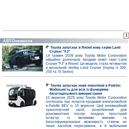
1
АВТОновости
Toyota запускає в Японії нову серію Land
28/05/2026 13:31
28/05/2026 13:31
Cruiser "FJ"
14 травня 2026 року Toyota Motor Corporation
офіційно розпочала продажі нової серії Land
Cruiser "FJ" в Японії. Ця модель стала четвертою
в актуальній лінійці Land Cruiser (поряд із 300,
250 та 70 Series)
Toyota запускає нове покоління e-Palette:
25/09/2025 03:05
25/09/2025 03:05
Мобільність для всіх із функціями
багатоцільового використання
15 вересня 2025 року Toyota Motor Corporation
оголосила про початок продажів електромобіля
e-Palette BEV із 15 вересня. Цей інноваційний
транспортний засіб, розроблений для
різноманітних послуг, поєднує просторий
інтер’єр із великими вікнами та
багатофункціональні можливості, стаючи не
лише засобом пересування, а й мобільним