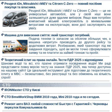
Peugeot iOn, Mitsubishi i-MiEV та Citroen C-Zero — повний посібник
покупця та власника.
Peugeot iOn, Mitsubishi i-MiEV та Citroen C-Zero — це не
універсальні автомобілі, але у своїй ніші вони
залишаються дуже вдалим вибором. Якщо вам потрібен
компактний міський електромобіль із мінімальними
витратами на експлуатацію, вони досі заслуговують на
увагу.
Машина для вивезення сміття: який транспорт потрібний.
Подача техніки із запасом за обсягом збільшує чек, а
машина «впритул» призводить до другого рейсу та
додаткових витрат. Розбираємо, який транспорт під які
завдання підходить, щоб ви могли точно сформулювати
заявку та не платити за зайвий тоннаж та пробіг.
Теоретичний іспит на права онлайн. Тести ПДР 2025 з відповідями
Шановні водії та всі, хто прагне отримати посвідчення водія! Ми раді
представити повну версію тесту на знання ПДР 2025, яка тепер доступна
на нашому сайті! Це ідеальний інструмент для підготовки до теоретичного
іспиту в МВС – безкоштовно, без реєстрації та без обмежень на кількість
спроб!
СТО
IRONMaster СТО у Києві
СТО BmwWorkShop BMW 2010 года, Mini 2010 года и по сегодня.
Ремонт авто ВАЗ любой сложности! Быстро с Гарантией г. Черновцы
переулок Комунальников 4а