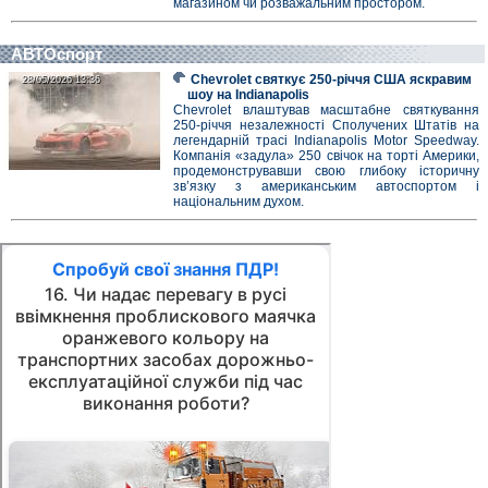
магазином чи розважальним простором.
АВТОспорт
Chevrolet святкує 250-річчя США яскравим
28/05/2026 13:36
28/05/2026 13:36
шоу на Indianapolis
Chevrolet влаштував масштабне святкування
250-річчя незалежності Сполучених Штатів на
легендарній трасі Indianapolis Motor Speedway.
Компанія «задула» 250 свічок на торті Америки,
продемонструвавши свою глибоку історичну
зв’язку з американським автоспортом і
національним духом.