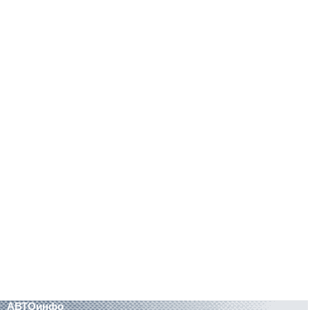
АВТОинфо