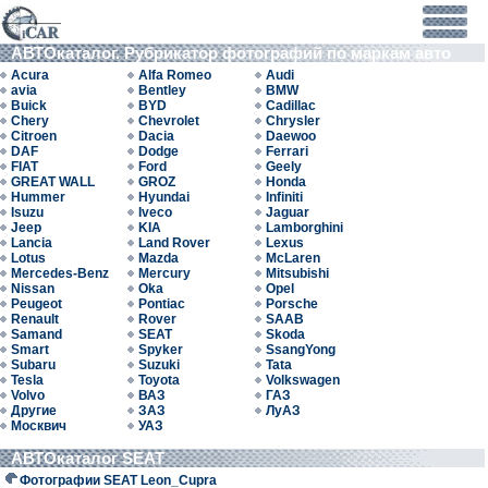
АВТОкаталог. Рубрикатор фотографий по маркам авто
Acura
Alfa Romeo
Audi
avia
Bentley
BMW
Buick
BYD
Cadillac
Chery
Chevrolet
Chrysler
Citroen
Dacia
Daewoo
DAF
Dodge
Ferrari
FIAT
Ford
Geely
GREAT WALL
GROZ
Honda
Hummer
Hyundai
Infiniti
Isuzu
Iveco
Jaguar
Jeep
KIA
Lamborghini
Lancia
Land Rover
Lexus
Lotus
Mazda
McLaren
Mercedes-Benz
Mercury
Mitsubishi
Nissan
Oka
Opel
Peugeot
Pontiac
Porsche
Renault
Rover
SAAB
Samand
SEAT
Skoda
Smart
Spyker
SsangYong
Subaru
Suzuki
Tata
Tesla
Toyota
Volkswagen
Volvo
ВАЗ
ГАЗ
Другие
ЗАЗ
ЛуАЗ
Москвич
УАЗ
АВТОкаталог SEAT
Фотографии SEAT Leon_Cupra