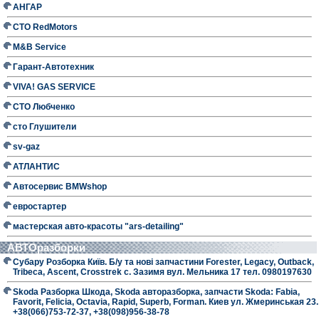
АНГАР
СТО RedMotors
M&B Service
Гарант-Автотехник
VIVA! GAS SERVICE
СТО Любченко
сто Глушители
sv-gaz
АТЛАНТИС
Автосервис BMWshop
евростартер
мастерская авто-красоты "ars-detailing"
АВТОразборки
Субару Розборка Київ. Б/у та нові запчастини Forester, Legacy, Outback,
Tribeca, Ascent, Crosstrek с. Зазимя вул. Мельника 17 тел. 0980197630
Skoda Разборка Шкода, Skoda авторазборка, запчасти Skoda: Fabia,
Favorit, Felicia, Octavia, Rapid, Superb, Forman. Киев ул. Жмеринськая 23.
+38(066)753-72-37, +38(098)956-38-78