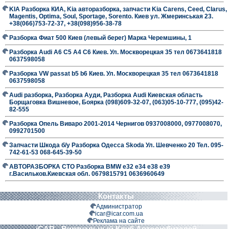
KIA Разборка КИА, Kia авторазборка, запчасти Kia Carens, Ceed, Clarus,
Magentis, Optima, Soul, Sportage, Sorento. Киев ул. Жмеринськая 23.
+38(066)753-72-37, +38(098)956-38-78
Разборка Фиат 500 Киев (левый берег) Марка Черемшины, 1
Разборка Audi A6 C5 A4 C6 Киев. Ул. Москворецкая 35 тел 0673641818
0637598058
Разборка VW passat b5 b6 Киев. Ул. Москворецкая 35 тел 0673641818
0637598058
Audi разборка, Разборка Ауди, Разборка Audi Киевская область
Борщаговка Вишневое, Боярка (098)609-32-07, (063)05-10-777, (095)42-
82-555
Разборка Опель Виваро 2001-2014 Чернигов 0937008000, 0977008070,
0992701500
Запчасти Шкода б/у Разборка Одесса Skoda Ул. Шевченко 20 Тел. 095-
742-61-53 068-645-39-50
АВТОРАЗБОРКА СТО Разборка BMW е32 е34 е38 е39
г.Васильков.Киевская обл. 0679815791 0636960649
Контакты
Администратор
icar@icar.com.ua
Реклама на сайте
iCAR - Виртуальный Клуб Автолюбителей