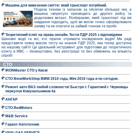
Машина для вивезення сміття: який транспорт потрібний.
Подача техніки із запасом за обсягом збільшує чек, а
машина «впритул» призводить до другого рейсу та
додаткових витрат. Розбираємо, який транспорт під які
завдання підходить, щоб ви могли точно сформулювати
заявку та не платити за зайвий тоннаж та пробіг.
Теоретичний іспит на права онлайн. Тести ПДР 2025 з відповідями
Шановні водії та всі, хто прагне отримати посвідчення водія! Ми раді
представити повну версію тесту на знання ПДР 2025, яка тепер доступна
на нашому сайті! Це ідеальний інструмент для підготовки до теоретичного
іспиту в МВС – безкоштовно, без реєстрації та без обмежень на кількість
спроб!
СТО
IRONMaster СТО у Києві
СТО BmwWorkShop BMW 2010 года, Mini 2010 года и по сегодня.
Ремонт авто ВАЗ любой сложности! Быстро с Гарантией г. Черновцы
переулок Комунальников 4а
АНГАР
СТО RedMotors
M&B Service
Гарант-Автотехник
VIVA! GAS SERVICE