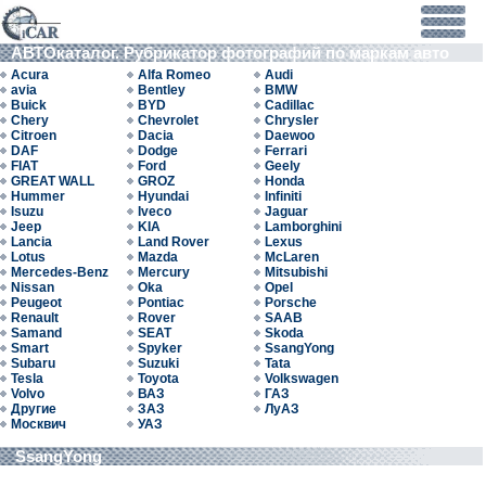
АВТОкаталог. Рубрикатор фотографий по маркам авто
Acura
Alfa Romeo
Audi
avia
Bentley
BMW
Buick
BYD
Cadillac
Chery
Chevrolet
Chrysler
Citroen
Dacia
Daewoo
DAF
Dodge
Ferrari
FIAT
Ford
Geely
GREAT WALL
GROZ
Honda
Hummer
Hyundai
Infiniti
Isuzu
Iveco
Jaguar
Jeep
KIA
Lamborghini
Lancia
Land Rover
Lexus
Lotus
Mazda
McLaren
Mercedes-Benz
Mercury
Mitsubishi
Nissan
Oka
Opel
Peugeot
Pontiac
Porsche
Renault
Rover
SAAB
Samand
SEAT
Skoda
Smart
Spyker
SsangYong
Subaru
Suzuki
Tata
Tesla
Toyota
Volkswagen
Volvo
ВАЗ
ГАЗ
Другие
ЗАЗ
ЛуАЗ
Москвич
УАЗ
SsangYong