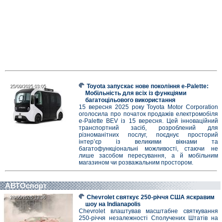
Toyota запускає нове покоління e-Palette:
25/09/2025 03:05
25/09/2025 03:05
Мобільність для всіх із функціями
багатоцільового використання
15 вересня 2025 року Toyota Motor Corporation
оголосила про початок продажів електромобіля
e-Palette BEV із 15 вересня. Цей інноваційний
транспортний засіб, розроблений для
різноманітних послуг, поєднує просторий
інтер’єр із великими вікнами та
багатофункціональні можливості, стаючи не
лише засобом пересування, а й мобільним
магазином чи розважальним простором.
АВТОспорт
Chevrolet святкує 250-річчя США яскравим
28/05/2026 13:36
28/05/2026 13:36
шоу на Indianapolis
Chevrolet влаштував масштабне святкування
250-річчя незалежності Сполучених Штатів на