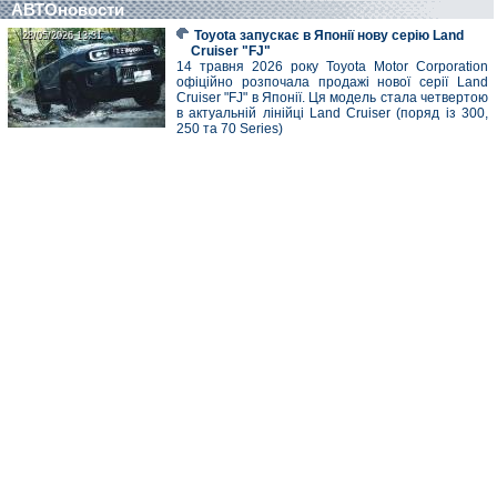
АВТОновости
Toyota запускає в Японії нову серію Land
28/05/2026 13:31
28/05/2026 13:31
Cruiser "FJ"
14 травня 2026 року Toyota Motor Corporation
офіційно розпочала продажі нової серії Land
Cruiser "FJ" в Японії. Ця модель стала четвертою
в актуальній лінійці Land Cruiser (поряд із 300,
250 та 70 Series)