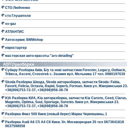
СТО Любченко
сто Глушители
sv-gaz
АТЛАНТИС
Автосервис BMWshop
евростартер
мастерская авто-красоты "ars-detailing"
АВТОразборки
Субару Розборка Київ. Б/у та нові запчастини Forester, Legacy, Outback,
Tribeca, Ascent, Crosstrek с. Зазимя вул. Мельника 17 тел. 0980197630
Skoda Разборка Шкода, Skoda авторазборка, запчасти Skoda: Fabia,
Favorit, Felicia, Octavia, Rapid, Superb, Forman. Киев ул. Жмеринськая 23.
+38(066)753-72-37, +38(098)956-38-78
KIA Разборка КИА, Kia авторазборка, запчасти Kia Carens, Ceed, Clarus,
Magentis, Optima, Soul, Sportage, Sorento. Киев ул. Жмеринськая 23.
+38(066)753-72-37, +38(098)956-38-78
Разборка Фиат 500 Киев (левый берег) Марка Черемшины, 1
Разборка Audi A6 C5 A4 C6 Киев. Ул. Москворецкая 35 тел 0673641818
0637598058