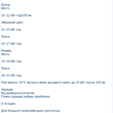
Влітку
Місто:
10–12 кВт·год/100 км
Змішаний цикл:
11–13 кВт·год
Траса:
14–17 кВт·год
Взимку
Місто:
15–18 кВт·год
Траса:
18–22 кВт·год
При морозі -20°C витрата може доходити навіть до 24 кВт·год на 100 км.
Зарядка
Від домашньої розетки
Повна зарядка займає приблизно:
6–8 годин.
Для більшості власників цього достатньо.