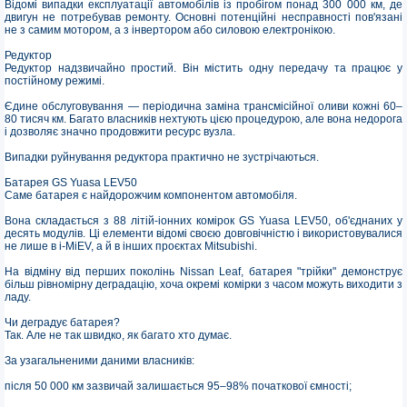
Відомі випадки експлуатації автомобілів із пробігом понад 300 000 км, де
двигун не потребував ремонту. Основні потенційні несправності пов'язані
не з самим мотором, а з інвертором або силовою електронікою.
Редуктор
Редуктор надзвичайно простий. Він містить одну передачу та працює у
постійному режимі.
Єдине обслуговування — періодична заміна трансмісійної оливи кожні 60–
80 тисяч км. Багато власників нехтують цією процедурою, але вона недорога
і дозволяє значно продовжити ресурс вузла.
Випадки руйнування редуктора практично не зустрічаються.
Батарея GS Yuasa LEV50
Саме батарея є найдорожчим компонентом автомобіля.
Вона складається з 88 літій-іонних комірок GS Yuasa LEV50, об'єднаних у
десять модулів. Ці елементи відомі своєю довговічністю і використовувалися
не лише в i-MiEV, а й в інших проєктах Mitsubishi.
На відміну від перших поколінь Nissan Leaf, батарея "трійки" демонструє
більш рівномірну деградацію, хоча окремі комірки з часом можуть виходити з
ладу.
Чи деградує батарея?
Так. Але не так швидко, як багато хто думає.
За узагальненими даними власників:
після 50 000 км зазвичай залишається 95–98% початкової ємності;