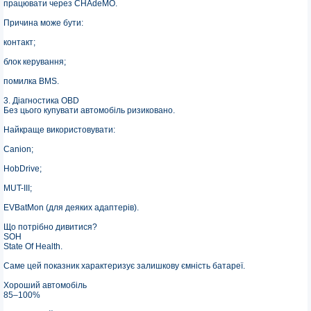
працювати через CHAdeMO.
Причина може бути:
контакт;
блок керування;
помилка BMS.
3. Діагностика OBD
Без цього купувати автомобіль ризиковано.
Найкраще використовувати:
Canion;
HobDrive;
MUT-III;
EVBatMon (для деяких адаптерів).
Що потрібно дивитися?
SOH
State Of Health.
Саме цей показник характеризує залишкову ємність батареї.
Хороший автомобіль
85–100%