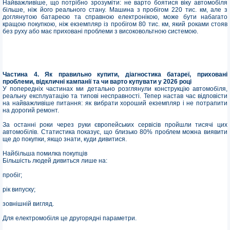
Найважливіше, що потрібно зрозуміти: не варто боятися віку автомобіля
більше, ніж його реального стану. Машина з пробігом 220 тис. км, але з
доглянутою батареєю та справною електронікою, може бути набагато
кращою покупкою, ніж екземпляр із пробігом 80 тис. км, який роками стояв
без руху або має приховані проблеми з високовольтною системою.
Частина 4. Як правильно купити, діагностика батареї, приховані
проблеми, відкличні кампанії та чи варто купувати у 2026 році
У попередніх частинах ми детально розглянули конструкцію автомобіля,
реальну експлуатацію та типові несправності. Тепер настав час відповісти
на найважливіше питання: як вибрати хороший екземпляр і не потрапити
на дорогий ремонт.
За останні роки через руки європейських сервісів пройшли тисячі цих
автомобілів. Статистика показує, що близько 80% проблем можна виявити
ще до покупки, якщо знати, куди дивитися.
Найбільша помилка покупців
Більшість людей дивиться лише на:
пробіг;
рік випуску;
зовнішній вигляд.
Для електромобіля це другорядні параметри.