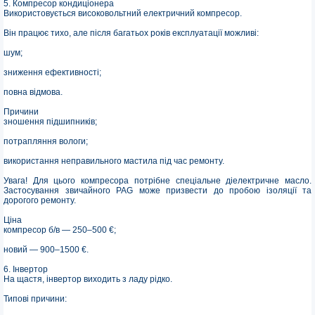
5. Компресор кондиціонера
Використовується високовольтний електричний компресор.
Він працює тихо, але після багатьох років експлуатації можливі:
шум;
зниження ефективності;
повна відмова.
Причини
зношення підшипників;
потрапляння вологи;
використання неправильного мастила під час ремонту.
Увага! Для цього компресора потрібне спеціальне діелектричне масло.
Застосування звичайного PAG може призвести до пробою ізоляції та
дорогого ремонту.
Ціна
компресор б/в — 250–500 €;
новий — 900–1500 €.
6. Інвертор
На щастя, інвертор виходить з ладу рідко.
Типові причини: