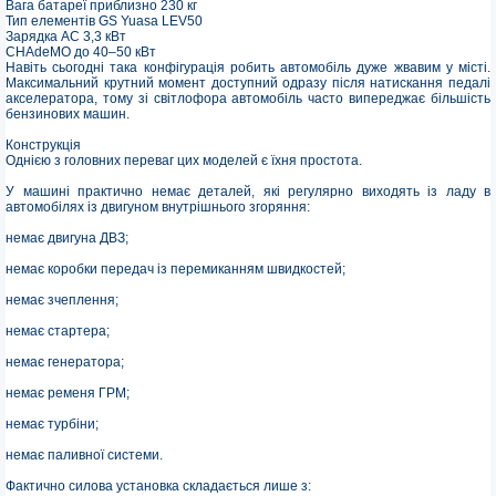
Вага батареї приблизно 230 кг
Тип елементів GS Yuasa LEV50
Зарядка AC 3,3 кВт
CHAdeMO до 40–50 кВт
Навіть сьогодні така конфігурація робить автомобіль дуже жвавим у місті.
Максимальний крутний момент доступний одразу після натискання педалі
акселератора, тому зі світлофора автомобіль часто випереджає більшість
бензинових машин.
Конструкція
Однією з головних переваг цих моделей є їхня простота.
У машині практично немає деталей, які регулярно виходять із ладу в
автомобілях із двигуном внутрішнього згоряння:
немає двигуна ДВЗ;
немає коробки передач із перемиканням швидкостей;
немає зчеплення;
немає стартера;
немає генератора;
немає ременя ГРМ;
немає турбіни;
немає паливної системи.
Фактично силова установка складається лише з: