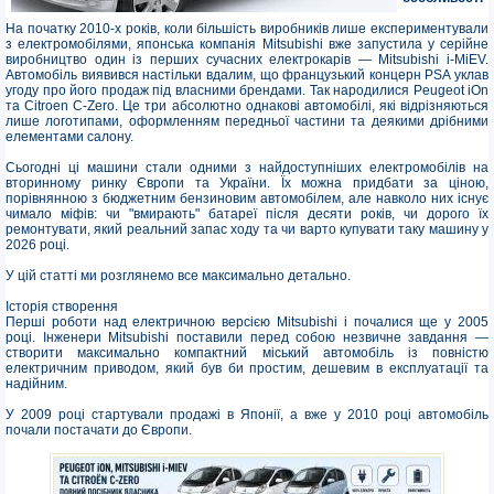
На початку 2010-х років, коли більшість виробників лише експериментували
з електромобілями, японська компанія Mitsubishi вже запустила у серійне
виробництво один із перших сучасних електрокарів — Mitsubishi i-MiEV.
Автомобіль виявився настільки вдалим, що французький концерн PSA уклав
угоду про його продаж під власними брендами. Так народилися Peugeot iOn
та Citroen C-Zero. Це три абсолютно однакові автомобілі, які відрізняються
лише логотипами, оформленням передньої частини та деякими дрібними
елементами салону.
Сьогодні ці машини стали одними з найдоступніших електромобілів на
вторинному ринку Європи та України. Їх можна придбати за ціною,
порівнянною з бюджетним бензиновим автомобілем, але навколо них існує
чимало міфів: чи "вмирають" батареї після десяти років, чи дорого їх
ремонтувати, який реальний запас ходу та чи варто купувати таку машину у
2026 році.
У цій статті ми розглянемо все максимально детально.
Історія створення
Перші роботи над електричною версією Mitsubishi i почалися ще у 2005
році. Інженери Mitsubishi поставили перед собою незвичне завдання —
створити максимально компактний міський автомобіль із повністю
електричним приводом, який був би простим, дешевим в експлуатації та
надійним.
У 2009 році стартували продажі в Японії, а вже у 2010 році автомобіль
почали постачати до Європи.