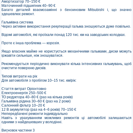
Амортизатор 70–150 €
Маточинний підшипник 40–90 €
Багато деталей взаємозамінні з бензиновим Mitsubishi i, що значно
здешевлює ремонт.
Гальмівна система
Через активне використання рекуперації гальма зношуються дуже повільно.
Відомі автомобілі, які проїхали понад 120 тис. км на заводських колодках.
Проте є інша проблема — корозія.
Якщо власник майже не користується механічними гальмами, диски можуть
іржавіти сильніше, ніж зношуватися.
Рекомендується періодично виконувати кілька інтенсивних гальмувань, щоб
очистити поверхню дисків.
Типові витрати на рік
Для автомобіля з пробігом 10–15 тис. км/рік:
Стаття витрат Орієнтовно
Електроенергія 250–500 €
ТО редуктора 40–80 € (раз на кілька років)
Гальмівна рідина 30–60 € (раз на 2 роки)
Салонний фільтр 10–20 €
12 В акумулятор (раз на 4–6 років) 70–150 €
Непередбачені ремонти індивідуально
Навіть з урахуванням можливих ремонтів ці автомобілі залишаються
одними з найдешевших у володінні.
Висновок частини 3