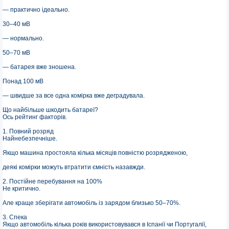
— практично ідеально.
30–40 мВ
— нормально.
50–70 мВ
— батарея вже зношена.
Понад 100 мВ
— швидше за все одна комірка вже деградувала.
Що найбільше шкодить батареї?
Ось рейтинг факторів.
1. Повний розряд
Найнебезпечніше.
Якщо машина простояла кілька місяців повністю розрядженою,
деякі комірки можуть втратити ємність назавжди.
2. Постійне перебування на 100%
Не критично.
Але краще зберігати автомобіль із зарядом близько 50–70%.
3. Спека
Якщо автомобіль кілька років використовувався в Іспанії чи Португалії,