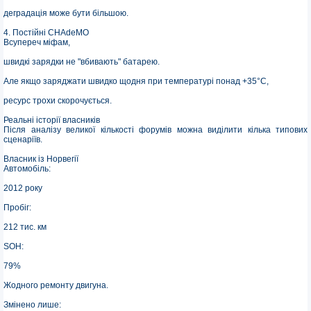
деградація може бути більшою.
4. Постійні CHAdeMO
Всупереч міфам,
швидкі зарядки не "вбивають" батарею.
Але якщо заряджати швидко щодня при температурі понад +35°C,
ресурс трохи скорочується.
Реальні історії власників
Після аналізу великої кількості форумів можна виділити кілька типових
сценаріїв.
Власник із Норвегії
Автомобіль:
2012 року
Пробіг:
212 тис. км
SOH:
79%
Жодного ремонту двигуна.
Змінено лише: