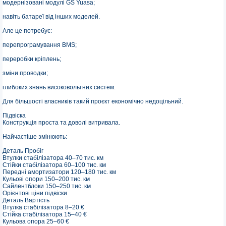
модернізовані модулі GS Yuasa;
навіть батареї від інших моделей.
Але це потребує:
перепрограмування BMS;
переробки кріплень;
зміни проводки;
глибоких знань високовольтних систем.
Для більшості власників такий проєкт економічно недоцільний.
Підвіска
Конструкція проста та доволі витривала.
Найчастіше змінюють:
Деталь Пробіг
Втулки стабілізатора 40–70 тис. км
Стійки стабілізатора 60–100 тис. км
Передні амортизатори 120–180 тис. км
Кульові опори 150–200 тис. км
Сайлентблоки 150–250 тис. км
Орієнтові ціни підвіски
Деталь Вартість
Втулка стабілізатора 8–20 €
Стійка стабілізатора 15–40 €
Кульова опора 25–60 €