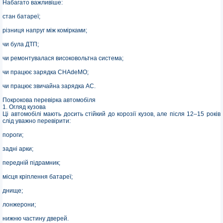
Набагато важливіше:
стан батареї;
різниця напруг між комірками;
чи була ДТП;
чи ремонтувалася високовольтна система;
чи працює зарядка CHAdeMO;
чи працює звичайна зарядка AC.
Покрокова перевірка автомобіля
1. Огляд кузова
Ці автомобілі мають досить стійкий до корозії кузов, але після 12–15 років
слід уважно перевірити:
пороги;
задні арки;
передній підрамник;
місця кріплення батареї;
днище;
лонжерони;
нижню частину дверей.