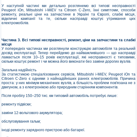
У наступній частині ми детально розглянемо всі типові несправності
Peugeot iOn, Mitsubishi i-MiEV та Citroen C-Zero, їхні симптоми, способи
ремонту, реальні ціни на запчастини в Україні та Європі, слабкі місця,
відкличні кампанії та те, скільки насправді коштує утримання цих
електромобілів.
Частина 3. Всі типові несправності, ремонт, ціни на запчастини та слабкі
місця
У попередніх частинах ми розглянули конструкцію автомобіля та реальний
досвід експлуатації. Тепер перейдемо до найважливішого — що насправді
ламається після 10–15 років експлуатації, які несправності є типовими,
скільки коштує ремонт і чи можна його виконати без заміни дорогих вузлів.
Загальна надійність
За статистикою спеціалізованих сервісів, Mitsubishi i-MiEV, Peugeot iOn та
Citroen C-Zero є одними з найнадійніших ранніх електромобілів. Причина
проста: у них мінімум механічних вузлів, а більшість проблем пов'язана не з
двигуном, а з електронікою або природним старінням компонентів.
Після пробігу 150–250 тис. км типовий автомобіль потребує лише:
ремонту підвіски;
заміни 12-вольтового акумулятора;
обслуговування гальм;
іноді ремонту зарядного пристрою або батареї.