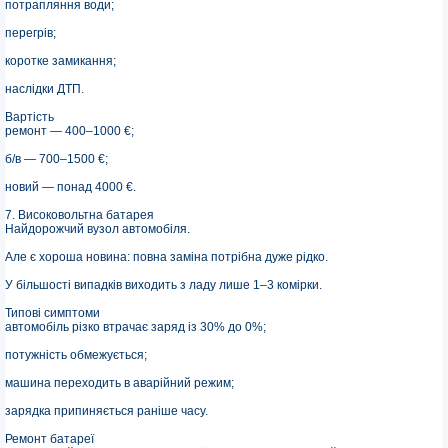
потрапляння води;
перегрів;
коротке замикання;
наслідки ДТП.
Вартість
ремонт — 400–1000 €;
б/в — 700–1500 €;
новий — понад 4000 €.
7. Високовольтна батарея
Найдорожчий вузол автомобіля.
Але є хороша новина: повна заміна потрібна дуже рідко.
У більшості випадків виходить з ладу лише 1–3 комірки.
Типові симптоми
автомобіль різко втрачає заряд із 30% до 0%;
потужність обмежується;
машина переходить в аварійний режим;
зарядка припиняється раніше часу.
Ремонт батареї