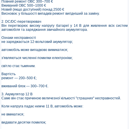
Повний ремонт OBC 300–700 €
Вживаний OBC 500–1000 €
Новий (якщо доступний) понад 2500 €
Висновок: у більшості випадків ремонт вигідніший за заміну.
2. DC/DC-перетворювач
Він перетворює високу напругу батареї у 14 В для живлення всіх систем
автомобіля та заряджання звичайного акумулятора.
Ознаки несправності
не заряджається 12-вольтовий акумулятор;
автомобіль може випадково вимикатися;
з'являються численні помилки електроніки;
світло стає тьмяним.
Вартість
ремонт — 200–500 €;
вживаний блок — 300–700 €.
3. Акумулятор 12 В
Саме він стає причиною величезної кількості "страшних" несправностей.
Коли напруга падає нижче 11 В, автомобіль може:
не вмикатися;
видавати десятки помилок;