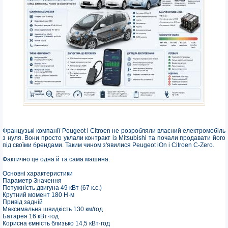
Французькі компанії Peugeot і Citroen не розробляли власний електромобіль
з нуля. Вони просто уклали контракт із Mitsubishi та почали продавати його
під своїми брендами. Таким чином з'явилися Peugeot iOn і Citroen C-Zero.
Фактично це одна й та сама машина.
Основні характеристики
Параметр Значення
Потужність двигуна 49 кВт (67 к.с.)
Крутний момент 180 Н·м
Привід задній
Максимальна швидкість 130 км/год
Батарея 16 кВт·год
Корисна ємність близько 14,5 кВт·год