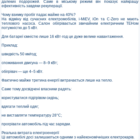
далеких подорожей. Саме в міському режимі він показує найкращу
ефективність завдяки рекуперації.
Чому взимку пробіг падає майже на 40%?
На відміну від сучасних електромобілів, i-MiEV, iOn та C-Zero не мають
теплового насоса. Салон обігрівається звичайним електричним ТЕНом
потужністю до 5 кВт.
Для батареї ємністю лише 16 кВт·год це дуже велике навантаження.
Приклад:
швидкість 50 км/год;
споживання двигуна — 8–9 кВт;
обігрівач — ще 4–5 кВт.
Фактично майже третина енергії витрачається лише на тепло.
Саме тому досвідчені власники радять:
користуватися підігрівом сидінь;
вдягати теплий одяг;
не виставляти температуру 28°C;
прогрівати автомобіль під час зарядки.
Реальна витрата електроенергії
Ці автомобілі досі залишаються одними з найекономічніших електрокарів.