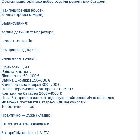
Сучасні майстерні вже добре освоїли ремонт цих батарей.
Найпоширеніші роботи
заміна окремої комірки;
балансування;
заміна датчиків температури;
ремонт контактів;
очищення від корозії;
оновлення ізоляції.
Орієнтовні ціни
Робота Вартість
Діагностика 50–100 €
Заміна 1 комірки 150–300 €
Заміна кількох комірок 300–700 €
Повне перебирання батареї 700–1500 €
Контрактна батарея 2000–4000 €
Нова батарея практично недоступна або економічно невигідна
Чи можна поставити батарею більшої ємності?
Теоретично — так.
Практично — дуже складно.
Ентузіасти встановлювали:
батареї від новіших i-MiEV;