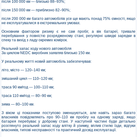
після 100 000 км — близько 88–93%;
після 150 000 км — приблизно 82–90%;
після 200 000 км багато автомобілів усе ще мають понад 75% ємності, якщо
не експлуатувалися в екстремальних умовах.
Основним фактором ризику є не сам пробіг, а вік батареї, тривале
перебування у повністю розрядженому стані, регулярні швидкі зарядки в
спеку та вихід з ладу окремих комірок.
Реальний запас ходу нового автомобіля
За циклом NEDC виробник заявляв близько 150 км.
У реальному житті новий автомобіль забезпечував:
літо, місто — 120–140 км;
змішаний цикл — 110–120 км;
траса 90 км/год — 100–110 км;
траса 110 км/год — 80–90 км;
зима — 80–100 км.
З віком ці показники поступово зменшуються, але навіть зараз багато
власників повідомляють про 90–110 км пробігу на одному заряді, якщо
батарея перебуває у доброму стані. У наступній частині буде детально
розглянуто реальний запас ходу влітку й узимку, вплив стилю їзди, відгуки
власників, типові несправності та практичний досвід експлуатації.