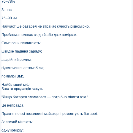
70–78%
Запас:
75–90 км
Найчастіше батарея не втрачає ємність рівномірно.
Проблема полягає в одній або двох комірках.
Саме вони викликають:
швидке падіння заряду;
аварійний режим;
відключення автомобіля;
помилки BMS.
Найбільший міф
Багато продавців кажуть:
"Якщо батарея зламалася — потрібно міняти всю."
Це неправда.
Практично всі незалежні майстерні ремонтують батареї.
Зазвичай міняють:
одну комірку;