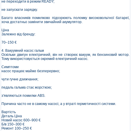
не переходити в режим READY;
не запускати зарядку.
Багато власників помилково підозрюють поломку високовольтної батареї,
хоча достатньо замінити звичайний акумулятор.
Ціна
Залежно від бренду:
70–150 €
4. Вакуумний насос гальм
Оскільки двигун електричний, він не створює вакуум, як бензиновий мотор.
Тому використовується окремий електричний насос.
Симптоми
насос працює майже безперервно;
чути гучне дзижчання;
педаль гальма стає жорсткою;
з'являються помилки ABS.
Причина часто не в самому насосі, а у втраті герметичності системи.
Вартість
Деталь Ціна
Новий насос 600–900 €
Б/в 150–300 €
Ремонт 100–250 €