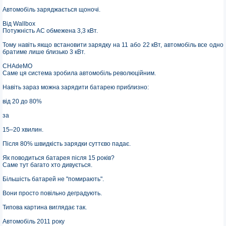
Автомобіль заряджається щоночі.
Від Wallbox
Потужність AC обмежена 3,3 кВт.
Тому навіть якщо встановити зарядку на 11 або 22 кВт, автомобіль все одно
братиме лише близько 3 кВт.
CHAdeMO
Саме ця система зробила автомобіль революційним.
Навіть зараз можна зарядити батарею приблизно:
від 20 до 80%
за
15–20 хвилин.
Після 80% швидкість зарядки суттєво падає.
Як поводиться батарея після 15 років?
Саме тут багато хто дивується.
Більшість батарей не "помирають".
Вони просто повільно деградують.
Типова картина виглядає так.
Автомобіль 2011 року