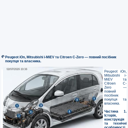
Peugeot iOn, Mitsubishi i-MiEV та Citroen C-Zero — повний посібник
покупця та власника.
02/07/2026 10:36
02/07/2026 10:36
Peugeot iOn,
Mitsubishi i-
MiEV та
Citroen C-
Zero —
повний
посібник
покупця та
власника.
Частина 1.
Історія,
конструкція
та технічні
особливості