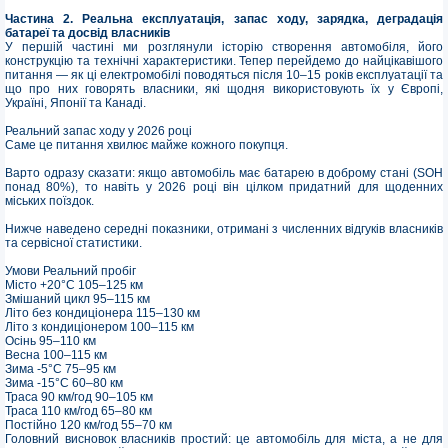
Частина 2. Реальна експлуатація, запас ходу, зарядка, деградація
батареї та досвід власників
У першій частині ми розглянули історію створення автомобіля, його
конструкцію та технічні характеристики. Тепер перейдемо до найцікавішого
питання — як ці електромобілі поводяться після 10–15 років експлуатації та
що про них говорять власники, які щодня використовують їх у Європі,
Україні, Японії та Канаді.
Реальний запас ходу у 2026 році
Саме це питання хвилює майже кожного покупця.
Варто одразу сказати: якщо автомобіль має батарею в доброму стані (SOH
понад 80%), то навіть у 2026 році він цілком придатний для щоденних
міських поїздок.
Нижче наведено середні показники, отримані з численних відгуків власників
та сервісної статистики.
Умови Реальний пробіг
Місто +20°C 105–125 км
Змішаний цикл 95–115 км
Літо без кондиціонера 115–130 км
Літо з кондиціонером 100–115 км
Осінь 95–110 км
Весна 100–115 км
Зима -5°C 75–95 км
Зима -15°C 60–80 км
Траса 90 км/год 90–105 км
Траса 110 км/год 65–80 км
Постійно 120 км/год 55–70 км
Головний висновок власників простий: це автомобіль для міста, а не для