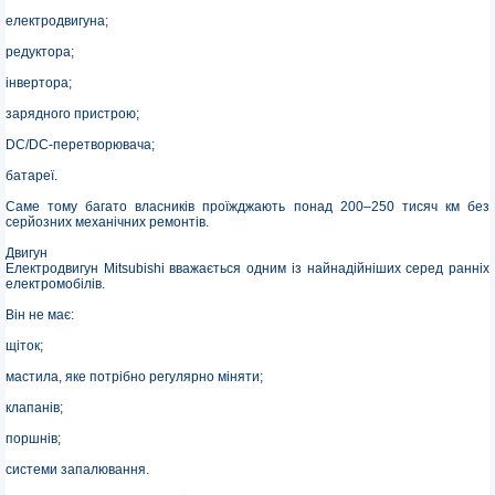
електродвигуна;
редуктора;
інвертора;
зарядного пристрою;
DC/DC-перетворювача;
батареї.
Саме тому багато власників проїжджають понад 200–250 тисяч км без
серйозних механічних ремонтів.
Двигун
Електродвигун Mitsubishi вважається одним із найнадійніших серед ранніх
електромобілів.
Він не має:
щіток;
мастила, яке потрібно регулярно міняти;
клапанів;
поршнів;
системи запалювання.