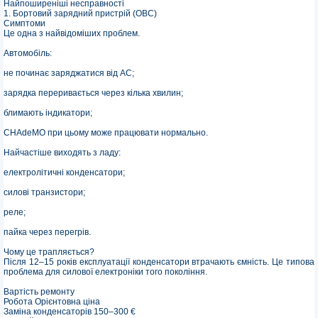
Найпоширеніші несправності
1. Бортовий зарядний пристрій (OBC)
Симптоми
Це одна з найвідоміших проблем.
Автомобіль:
не починає заряджатися від AC;
зарядка переривається через кілька хвилин;
блимають індикатори;
CHAdeMO при цьому може працювати нормально.
Найчастіше виходять з ладу:
електролітичні конденсатори;
силові транзистори;
реле;
пайка через перегрів.
Чому це трапляється?
Після 12–15 років експлуатації конденсатори втрачають ємність. Це типова
проблема для силової електроніки того покоління.
Вартість ремонту
Робота Орієнтовна ціна
Заміна конденсаторів 150–300 €