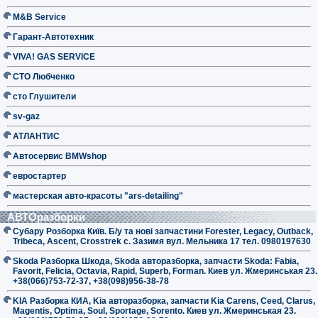
M&B Service
Гарант-Автотехник
VIVA! GAS SERVICE
СТО Любченко
сто Глушители
sv-gaz
АТЛАНТИС
Автосервис BMWshop
евростартер
мастерская авто-красоты "ars-detailing"
АВТОразборки
Субару Розборка Київ. Б/у та нові запчастини Forester, Legacy, Outback,
Tribeca, Ascent, Crosstrek с. Зазимя вул. Мельника 17 тел. 0980197630
Skoda Разборка Шкода, Skoda авторазборка, запчасти Skoda: Fabia,
Favorit, Felicia, Octavia, Rapid, Superb, Forman. Киев ул. Жмеринськая 23.
+38(066)753-72-37, +38(098)956-38-78
KIA Разборка КИА, Kia авторазборка, запчасти Kia Carens, Ceed, Clarus,
Magentis, Optima, Soul, Sportage, Sorento. Киев ул. Жмеринськая 23.