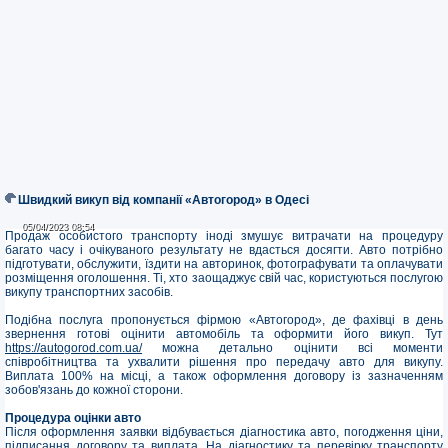
Швидкий викуп від компанії «Автогород» в Одесі
05/04/2023 08:54
05/04/2023 08:54
Продаж особистого транспорту іноді змушує витрачати на процедуру
багато часу і очікуваного результату не вдасться досягти. Авто потрібно
підготувати, обслужити, їздити на авторинок, фотографувати та оплачувати
розміщення оголошення. Ті, хто заощаджує свій час, користуються послугою
викупу транспортних засобів.
Подібна послуга пропонується фірмою «Автогород», де фахівці в день
звернення готові оцінити автомобіль та оформити його викуп. Тут
https://autogorod.com.ua/
можна детально оцінити всі моменти
співробітництва та ухвалити рішення про передачу авто для викупу.
Виплата 100% на місці, а також оформлення договору із зазначенням
зобов'язань до кожної сторони.
Процедура оцінки авто
Після оформлення заявки відбувається діагностика авто, погодження ціни,
підписання договору та виплата. На діагностику та перевірку транспорту