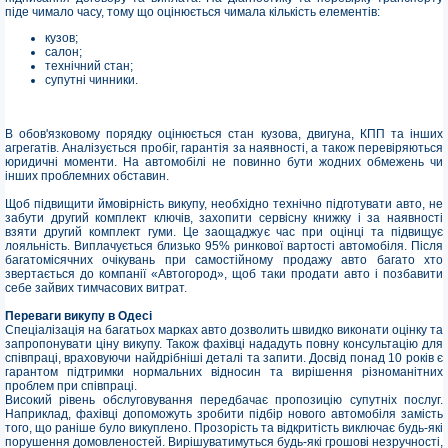
піде чимало часу, тому що оцінюється чимала кількість елементів:
кузов;
салон;
технічний стан;
супутні чинники.
В обов'язковому порядку оцінюється стан кузова, двигуна, КПП та інших
агрегатів. Аналізується пробіг, гарантія за наявності, а також перевіряються
юридичні моменти. На автомобілі не повинно бути жодних обмежень чи
інших проблемних обставин.
Щоб підвищити ймовірність викупу, необхідно технічно підготувати авто, не
забути другий комплект ключів, захопити сервісну книжку і за наявності
взяти другий комплект гуми. Це заощаджує час при оцінці та підвищує
лояльність. Виплачується близько 95% ринкової вартості автомобіля. Після
багатомісячних очікувань при самостійному продажу авто багато хто
звертається до компанії «Автогород», щоб таки продати авто і позбавити
себе зайвих тимчасових витрат.
Переваги викупу в Одесі
Спеціалізація на багатьох марках авто дозволить швидко виконати оцінку та
запропонувати ціну викупу. Також фахівці нададуть повну консультацію для
співпраці, враховуючи найдрібніші деталі та запити. Досвід понад 10 років є
гарантом підтримки нормальних відносин та вирішення різноманітних
проблем при співпраці.
Високий рівень обслуговування передбачає пропозицію супутніх послуг.
Наприклад, фахівці допоможуть зробити підбір нового автомобіля замість
того, що раніше було викуплено. Прозорість та відкритість виключає будь-які
порушення домовленостей. Вирішуватимуться будь-які грошові незручності,