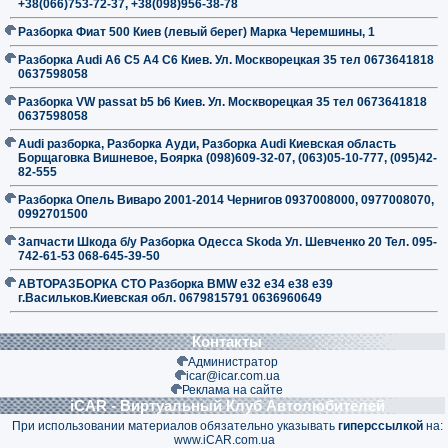
+38(066)753-72-37, +38(098)956-38-78
Разборка Фиат 500 Киев (левый берег) Марка Черемшины, 1
Разборка Audi A6 C5 A4 C6 Киев. Ул. Москворецкая 35 тел 0673641818
0637598058
Разборка VW passat b5 b6 Киев. Ул. Москворецкая 35 тел 0673641818
0637598058
Audi разборка, Разборка Ауди, Разборка Audi Киевская область
Борщаговка Вишневое, Боярка (098)609-32-07, (063)05-10-777, (095)42-
82-555
Разборка Опель Виваро 2001-2014 Чернигов 0937008000, 0977008070,
0992701500
Запчасти Шкода б/у Разборка Одесса Skoda Ул. Шевченко 20 Тел. 095-
742-61-53 068-645-39-50
АВТОРАЗБОРКА СТО Разборка BMW е32 е34 е38 е39
г.Васильков.Киевская обл. 0679815791 0636960649
Контакты
Администратор
icar@icar.com.ua
Реклама на сайте
iCAR - Виртуальный Клуб Автолюбителей
При использовании материалов обязательно указывать
гиперссылкой
на:
www.iCAR.com.ua