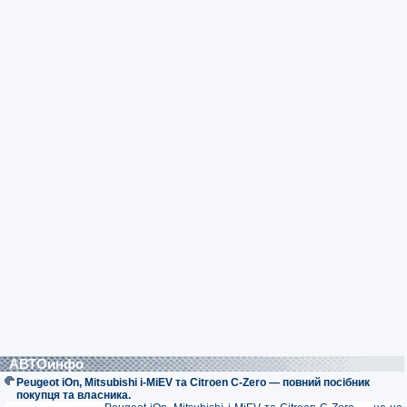
АВТОинфо
Peugeot iOn, Mitsubishi i-MiEV та Citroen C-Zero — повний посібник
покупця та власника.