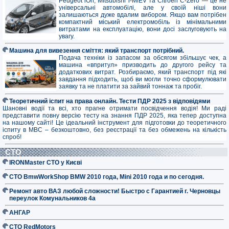
Peugeot iOn, Mitsubishi i-MiEV та Citroen C-Zero — це не
універсальні автомобілі, але у своїй ніші вони
залишаються дуже вдалим вибором. Якщо вам потрібен
компактний міський електромобіль із мінімальними
витратами на експлуатацію, вони досі заслуговують на
увагу.
Машина для вивезення сміття: який транспорт потрібний.
Подача техніки із запасом за обсягом збільшує чек, а
машина «впритул» призводить до другого рейсу та
додаткових витрат. Розбираємо, який транспорт під які
завдання підходить, щоб ви могли точно сформулювати
заявку та не платити за зайвий тоннаж та пробіг.
Теоретичний іспит на права онлайн. Тести ПДР 2025 з відповідями
Шановні водії та всі, хто прагне отримати посвідчення водія! Ми раді
представити повну версію тесту на знання ПДР 2025, яка тепер доступна
на нашому сайті! Це ідеальний інструмент для підготовки до теоретичного
іспиту в МВС – безкоштовно, без реєстрації та без обмежень на кількість
спроб!
СТО
IRONMaster СТО у Києві
СТО BmwWorkShop BMW 2010 года, Mini 2010 года и по сегодня.
Ремонт авто ВАЗ любой сложности! Быстро с Гарантией г. Черновцы
переулок Комунальников 4а
АНГАР
СТО RedMotors