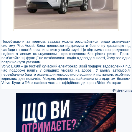
Перебуваючи за кермом, завжди можна розслабитися, якщо активувати
систему Pilot Assist. Вона допоможе підтримувати безпечну дистанцію під
час їзди та постійно залишатися у своїй смузі. Це підтримка зосередженого
водіння з легким гальмуванням і прискоренням без різких ривків. Проте
пам’ятайте: ці функції не позбавляють водія відповідальності, йому все одно
потрібно бути уважним.
Volvo EX90 – це місткий сучасний електрокар, який подарує задоволення під
час подорожі навіть у складних умовах на дорозі. У цьому автомобілі
передбачено багато рішень для комфортного водіння й підтримки, особливо
корисних для новачків. Модель відповідає найвищим стандартам безпеки
Volvo. Купити її без націнок можна в офіційного дилера «Вікінг Моторз».
Источник