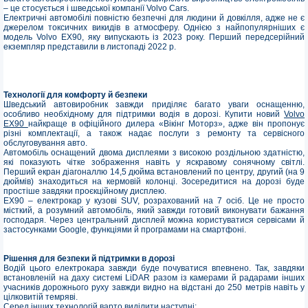
– це стосується і шведської компанії Volvo Cars.
Електричні автомобілі повністю безпечні для людини й довкілля, адже не є
джерелом токсичних викидів в атмосферу. Однією з найпопулярніших є
модель Volvo EX90, яку випускають із 2023 року. Перший передсерійний
екземпляр представили в листопаді 2022 р.
Технології для комфорту й безпеки
Шведський автовиробник завжди приділяє багато уваги оснащенню,
особливо необхідному для підтримки водія в дорозі. Купити новий
Volvo
EX90
найкраще в офіційного дилера «Вікінг Моторз», адже він пропонує
різні комплектації, а також надає послуги з ремонту та сервісного
обслуговування авто.
Автомобіль оснащений двома дисплеями з високою роздільною здатністю,
які показують чітке зображення навіть у яскравому сонячному світлі.
Перший екран діагоналлю 14,5 дюйма встановлений по центру, другий (на 9
дюймів) знаходиться на кермовій колонці. Зосередитися на дорозі буде
простіше завдяки проєкційному дисплею.
EX90 – електрокар у кузові SUV, розрахований на 7 осіб. Це не просто
місткий, а розумний автомобіль, який завжди готовий виконувати бажання
господаря. Через центральний дисплей можна користуватися сервісами й
застосунками Google, функціями й програмами на смартфоні.
Рішення для безпеки й підтримки в дорозі
Водій цього електрокара завжди буде почуватися впевнено. Так, завдяки
встановленій на даху системі LiDAR разом із камерами й радарами інших
учасників дорожнього руху завжди видно на відстані до 250 метрів навіть у
цілковитій темряві.
Серед інших технологій варто виділити наступні: