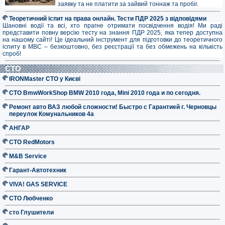
заявку та не платити за зайвий тоннаж та пробіг.
Теоретичний іспит на права онлайн. Тести ПДР 2025 з відповідями
Шановні водії та всі, хто прагне отримати посвідчення водія! Ми раді
представити повну версію тесту на знання ПДР 2025, яка тепер доступна
на нашому сайті! Це ідеальний інструмент для підготовки до теоретичного
іспиту в МВС – безкоштовно, без реєстрації та без обмежень на кількість
спроб!
СТО
IRONMaster СТО у Києві
СТО BmwWorkShop BMW 2010 года, Mini 2010 года и по сегодня.
Ремонт авто ВАЗ любой сложности! Быстро с Гарантией г. Черновцы
переулок Комунальников 4а
АНГАР
СТО RedMotors
M&B Service
Гарант-Автотехник
VIVA! GAS SERVICE
СТО Любченко
сто Глушители