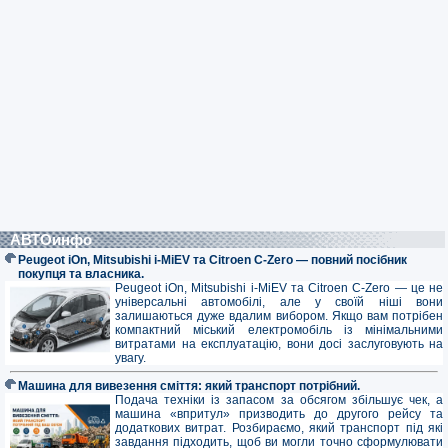
АВТОинфо
Peugeot iOn, Mitsubishi i-MiEV та Citroen C-Zero — повний посібник
покупця та власника.
Peugeot iOn, Mitsubishi i-MiEV та Citroen C-Zero — це не
універсальні автомобілі, але у своїй ніші вони
залишаються дуже вдалим вибором. Якщо вам потрібен
компактний міський електромобіль із мінімальними
витратами на експлуатацію, вони досі заслуговують на
увагу.
Машина для вивезення сміття: який транспорт потрібний.
Подача техніки із запасом за обсягом збільшує чек, а
машина «впритул» призводить до другого рейсу та
додаткових витрат. Розбираємо, який транспорт під які
завдання підходить, щоб ви могли точно сформулювати