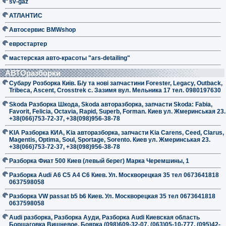
sv-gaz
АТЛАНТИС
Автосервис BMWshop
евростартер
мастерская авто-красоты "ars-detailing"
АВТОразборки
Субару Розборка Київ. Б/у та нові запчастини Forester, Legacy, Outback,
Tribeca, Ascent, Crosstrek с. Зазимя вул. Мельника 17 тел. 0980197630
Skoda Разборка Шкода, Skoda авторазборка, запчасти Skoda: Fabia,
Favorit, Felicia, Octavia, Rapid, Superb, Forman. Киев ул. Жмеринськая 23.
+38(066)753-72-37, +38(098)956-38-78
KIA Разборка КИА, Kia авторазборка, запчасти Kia Carens, Ceed, Clarus,
Magentis, Optima, Soul, Sportage, Sorento. Киев ул. Жмеринськая 23.
+38(066)753-72-37, +38(098)956-38-78
Разборка Фиат 500 Киев (левый берег) Марка Черемшины, 1
Разборка Audi A6 C5 A4 C6 Киев. Ул. Москворецкая 35 тел 0673641818
0637598058
Разборка VW passat b5 b6 Киев. Ул. Москворецкая 35 тел 0673641818
0637598058
Audi разборка, Разборка Ауди, Разборка Audi Киевская область
Борщаговка Вишневое, Боярка (098)609-32-07, (063)05-10-777, (095)42-