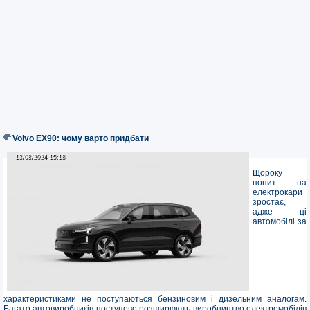
Volvo EX90: чому варто придбати
13/08/2024 15:18
13/08/2024 15:18
Щороку
попит на
електрокари
зростає,
адже ці
автомобілі за
характеристиками не поступаються бензиновим і дизельним аналогам.
Багато автовиробників поступово розширюють виробництво електромобілів