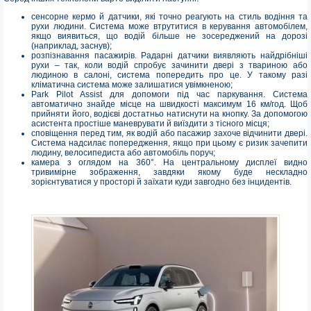
сенсорне кермо й датчики, які точно реагують на стиль водіння та
рухи людини. Система може втрутитися в керування автомобілем,
якщо виявиться, що водій більше не зосереджений на дорозі
(наприклад, заснув);
розпізнавання пасажирів. Радарні датчики виявляють найдрібніші
рухи – так, коли водій спробує зачинити двері з твариною або
людиною в салоні, система попередить про це. У такому разі
кліматична система може залишатися увімкненою;
Park Pilot Assist для допомоги під час паркування. Система
автоматично знайде місце на швидкості максимум 16 км/год. Щоб
прийняти його, водієві достатньо натиснути на кнопку. За допомогою
асистента простіше маневрувати й виїздити з тісного місця;
сповіщення перед тим, як водій або пасажир захоче відчинити двері.
Система надсилає попередження, якщо при цьому є ризик зачепити
людину, велосипедиста або автомобіль поруч;
камера з оглядом на 360°. На центральному дисплеї видно
тривимірне зображення, завдяки якому буде нескладно
зорієнтуватися у просторі й заїхати куди завгодно без інцидентів.