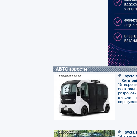
АВТОновости
Toyota 
25/09/2025 03:05
25/09/2025 03:05
багатоц
15 вересн
електромоб
розроблен
вікнами 
пересуван
Toyota 
28/05/2026 13:31
28/05/2026 13:31
14 травня