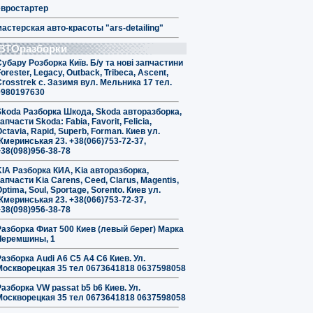
евростартер
мастерская авто-красоты "ars-detailing"
ВТОразборки
Субару Розборка Київ. Б/у та нові запчастини
orester, Legacy, Outback, Tribeca, Ascent,
Crosstrek с. Зазимя вул. Мельника 17 тел.
0980197630
Skoda Разборка Шкода, Skoda авторазборка,
апчасти Skoda: Fabia, Favorit, Felicia,
ctavia, Rapid, Superb, Forman. Киев ул.
Жмеринськая 23. +38(066)753-72-37,
+38(098)956-38-78
KIA Разборка КИА, Kia авторазборка,
апчасти Kia Carens, Ceed, Clarus, Magentis,
ptima, Soul, Sportage, Sorento. Киев ул.
Жмеринськая 23. +38(066)753-72-37,
+38(098)956-38-78
Разборка Фиат 500 Киев (левый берег) Марка
Черемшины, 1
Разборка Audi A6 C5 A4 C6 Киев. Ул.
Москворецкая 35 тел 0673641818 0637598058
Разборка VW passat b5 b6 Киев. Ул.
Москворецкая 35 тел 0673641818 0637598058