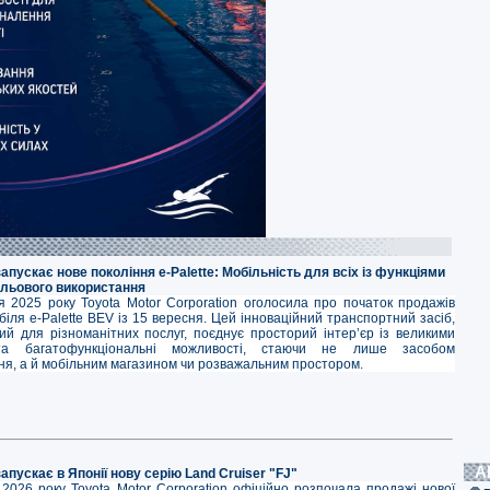
запускає нове покоління e-Palette: Мобільність для всіх із функціями
ільового використання
я 2025 року Toyota Motor Corporation оголосила про початок продажів
іля e-Palette BEV із 15 вересня. Цей інноваційний транспортний засіб,
ий для різноманітних послуг, поєднує просторий інтер’єр із великими
та багатофункціональні можливості, стаючи не лише засобом
ня, а й мобільним магазином чи розважальним простором.
А
запускає в Японії нову серію Land Cruiser "FJ"
 2026 року Toyota Motor Corporation офіційно розпочала продажі нової