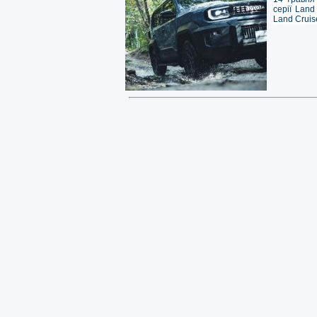
серії Land
Land Cruise