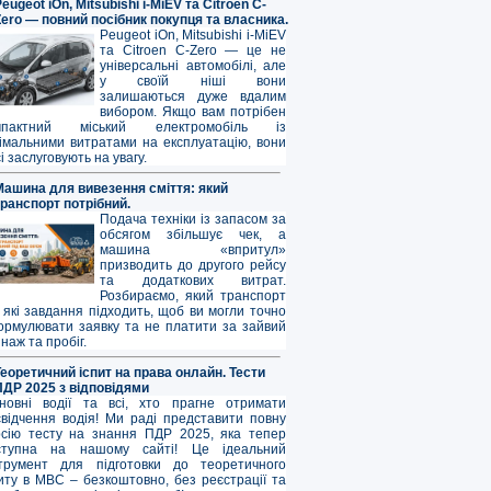
eugeot iOn, Mitsubishi i-MiEV та Citroen C-
Zero — повний посібник покупця та власника.
Peugeot iOn, Mitsubishi i-MiEV
та Citroen C-Zero — це не
універсальні автомобілі, але
у своїй ніші вони
залишаються дуже вдалим
вибором. Якщо вам потрібен
мпактний міський електромобіль із
німальними витратами на експлуатацію, вони
і заслуговують на увагу.
Машина для вивезення сміття: який
транспорт потрібний.
Подача техніки із запасом за
обсягом збільшує чек, а
машина «впритул»
призводить до другого рейсу
та додаткових витрат.
Розбираємо, який транспорт
 які завдання підходить, щоб ви могли точно
ормулювати заявку та не платити за зайвий
наж та пробіг.
Теоретичний іспит на права онлайн. Тести
ПДР 2025 з відповідями
новні водії та всі, хто прагне отримати
свідчення водія! Ми раді представити повну
рсію тесту на знання ПДР 2025, яка тепер
ступна на нашому сайті! Це ідеальний
струмент для підготовки до теоретичного
иту в МВС – безкоштовно, без реєстрації та