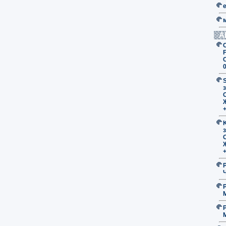
А
F
з
O
з
O