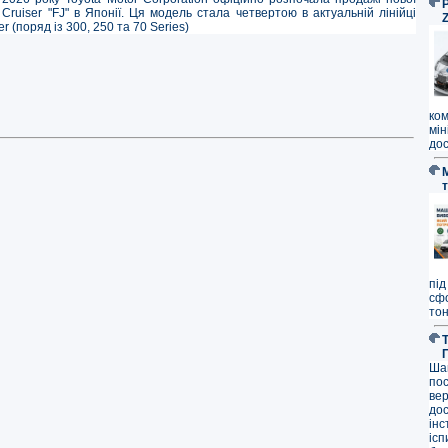
P
 Cruiser "FJ" в Японії. Ця модель стала четвертою в актуальній лінійці
r (поряд із 300, 250 та 70 Series)
ко
мі
дос
під
сф
тон
Ша
по
ве
до
ін
ісп