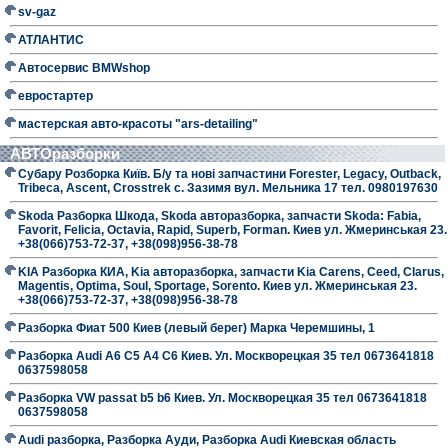
sv-gaz
АТЛАНТИС
Автосервис BMWshop
евростартер
мастерская авто-красоты "ars-detailing"
АВТОразборки
Субару Розборка Київ. Б/у та нові запчастини Forester, Legacy, Outback,
Tribeca, Ascent, Crosstrek с. Зазимя вул. Мельника 17 тел. 0980197630
Skoda Разборка Шкода, Skoda авторазборка, запчасти Skoda: Fabia,
Favorit, Felicia, Octavia, Rapid, Superb, Forman. Киев ул. Жмеринськая 23.
+38(066)753-72-37, +38(098)956-38-78
KIA Разборка КИА, Kia авторазборка, запчасти Kia Carens, Ceed, Clarus,
Magentis, Optima, Soul, Sportage, Sorento. Киев ул. Жмеринськая 23.
+38(066)753-72-37, +38(098)956-38-78
Разборка Фиат 500 Киев (левый берег) Марка Черемшины, 1
Разборка Audi A6 C5 A4 C6 Киев. Ул. Москворецкая 35 тел 0673641818
0637598058
Разборка VW passat b5 b6 Киев. Ул. Москворецкая 35 тел 0673641818
0637598058
Audi разборка, Разборка Ауди, Разборка Audi Киевская область