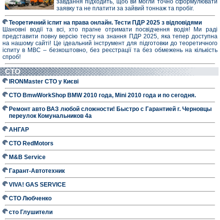
завдання підходить, щоб ви могли точно сформулювати
заявку та не платити за зайвий тоннаж та пробіг.
Теоретичний іспит на права онлайн. Тести ПДР 2025 з відповідями
Шановні водії та всі, хто прагне отримати посвідчення водія! Ми раді
представити повну версію тесту на знання ПДР 2025, яка тепер доступна
на нашому сайті! Це ідеальний інструмент для підготовки до теоретичного
іспиту в МВС – безкоштовно, без реєстрації та без обмежень на кількість
спроб!
СТО
IRONMaster СТО у Києві
СТО BmwWorkShop BMW 2010 года, Mini 2010 года и по сегодня.
Ремонт авто ВАЗ любой сложности! Быстро с Гарантией г. Черновцы
переулок Комунальников 4а
АНГАР
СТО RedMotors
M&B Service
Гарант-Автотехник
VIVA! GAS SERVICE
СТО Любченко
сто Глушители