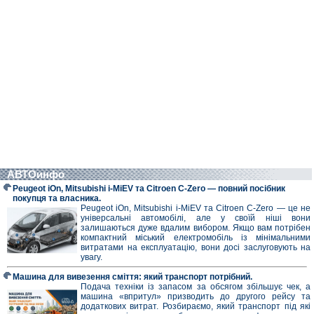
АВТОинфо
Peugeot iOn, Mitsubishi i-MiEV та Citroen C-Zero — повний посібник
покупця та власника.
Peugeot iOn, Mitsubishi i-MiEV та Citroen C-Zero — це не
універсальні автомобілі, але у своїй ніші вони
залишаються дуже вдалим вибором. Якщо вам потрібен
компактний міський електромобіль із мінімальними
витратами на експлуатацію, вони досі заслуговують на
увагу.
Машина для вивезення сміття: який транспорт потрібний.
Подача техніки із запасом за обсягом збільшує чек, а
машина «впритул» призводить до другого рейсу та
додаткових витрат. Розбираємо, який транспорт під які