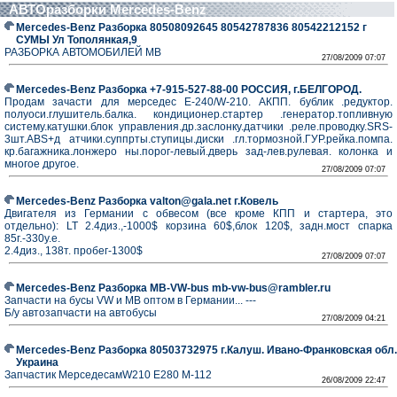
АВТОразборки Mercedes-Benz
Mercedes-Benz Разборка 80508092645 80542787836 80542212152 г
СУМЫ Ул Тополянкая,9
РАЗБОРКА АВТОМОБИЛЕЙ MB
27/08/2009 07:07
Mercedes-Benz Разборка +7-915-527-88-00 РОССИЯ, г.БЕЛГОРОД.
Продам зачасти для мерседес Е-240/W-210. АКПП. бублик .редуктор.
полуоси.глушитель.балка. кондиционер.стартер .генератор.топливную
систему.катушки.блок управления.др.заслонку.датчики .реле.проводку.SRS-
3шт.ABS+д атчики.суппрты.ступицы.диски .гл.тормозной.ГУР.рейка.помпа.
кр.багажника.лонжеро ны.порог-левый.дверь зад-лев.рулевая. колонка и
многое другое.
27/08/2009 07:07
Mercedes-Benz Разборка valton@gala.net г.Ковель
Двигателя из Германии с обвесом (все кроме КПП и стартера, это
отдельно): LT 2.4диз.,-1000$ корзина 60$,блок 120$, задн.мост спарка
85г.-330у.е.
2.4диз., 138т. пробег-1300$
27/08/2009 07:07
Mercedes-Benz Разборка MB-VW-bus mb-vw-bus@rambler.ru
Запчасти на бусы VW и MB оптом в Германии... ---
Б/у автозапчасти на автобусы
27/08/2009 04:21
Mercedes-Benz Разборка 80503732975 г.Калуш. Ивано-Франковская обл.
Украина
Запчастик МерседесамW210 E280 M-112
26/08/2009 22:47