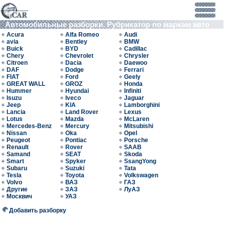
Автомобильные разборки. Рубрикатор по маркам авто
Acura
Alfa Romeo
Audi
avia
Bentley
BMW
Buick
BYD
Cadillac
Chery
Chevrolet
Chrysler
Citroen
Dacia
Daewoo
DAF
Dodge
Ferrari
FIAT
Ford
Geely
GREAT WALL
GROZ
Honda
Hummer
Hyundai
Infiniti
Isuzu
Iveco
Jaguar
Jeep
KIA
Lamborghini
Lancia
Land Rover
Lexus
Lotus
Mazda
McLaren
Mercedes-Benz
Mercury
Mitsubishi
Nissan
Oka
Opel
Peugeot
Pontiac
Porsche
Renault
Rover
SAAB
Samand
SEAT
Skoda
Smart
Spyker
SsangYong
Subaru
Suzuki
Tata
Tesla
Toyota
Volkswagen
Volvo
ВАЗ
ГАЗ
Другие
ЗАЗ
ЛуАЗ
Москвич
УАЗ
Добавить разборку