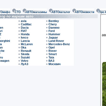
ТОинфо
СТО
АВТОмагазины
АВТОкаталог
АВТОновости
Про 
тор по маркам авто
avia
Bentley
Cadillac
Chery
oen
Dacia
Daewoo
ri
FIAT
Ford
Z
Honda
Hummer
u
Iveco
Jaguar
orghini
Lancia
Land Rover
da
McLaren
Mercedes-Benz
an
Oka
Opel
che
Renault
Rover
T
Skoda
Smart
ru
Suzuki
Tata
swagen
Volvo
ВАЗ
ЛуАЗ
Москвич