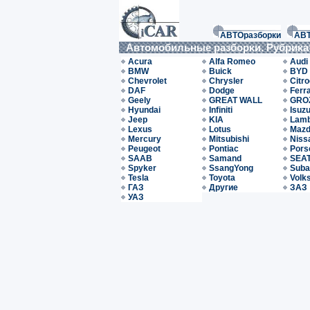
АВТОразборки
АВ
Автомобильные разборки. Рубрика
Acura
Alfa Romeo
Audi
BMW
Buick
BYD
Chevrolet
Chrysler
Citr
DAF
Dodge
Ferra
Geely
GREAT WALL
GRO
Hyundai
Infiniti
Isuz
Jeep
KIA
Lamb
Lexus
Lotus
Maz
Mercury
Mitsubishi
Niss
Peugeot
Pontiac
Pors
SAAB
Samand
SEA
Spyker
SsangYong
Suba
Tesla
Toyota
Volk
ГАЗ
Другие
ЗАЗ
УАЗ