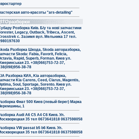
евростартер
мастерская авто-красоты "ars-detailing"
ВТОразборки
Субару Розборка Київ. Б/у та нові запчастини
orester, Legacy, Outback, Tribeca, Ascent,
Crosstrek с. Зазимя вул. Мельника 17 тел.
0980197630
Skoda Разборка Шкода, Skoda авторазборка,
апчасти Skoda: Fabia, Favorit, Felicia,
ctavia, Rapid, Superb, Forman. Киев ул.
Жмеринськая 23. +38(066)753-72-37,
+38(098)956-38-78
KIA Разборка КИА, Kia авторазборка,
апчасти Kia Carens, Ceed, Clarus, Magentis,
ptima, Soul, Sportage, Sorento. Киев ул.
Жмеринськая 23. +38(066)753-72-37,
+38(098)956-38-78
Разборка Фиат 500 Киев (левый берег) Марка
Черемшины, 1
Разборка Audi A6 C5 A4 C6 Киев. Ул.
Москворецкая 35 тел 0673641818 0637598058
Разборка VW passat b5 b6 Киев. Ул.
Москворецкая 35 тел 0673641818 0637598058