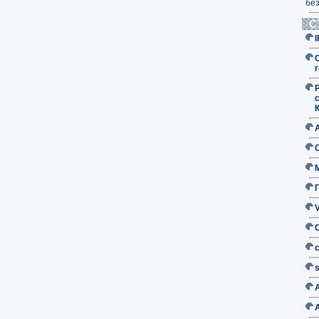
без
С
г