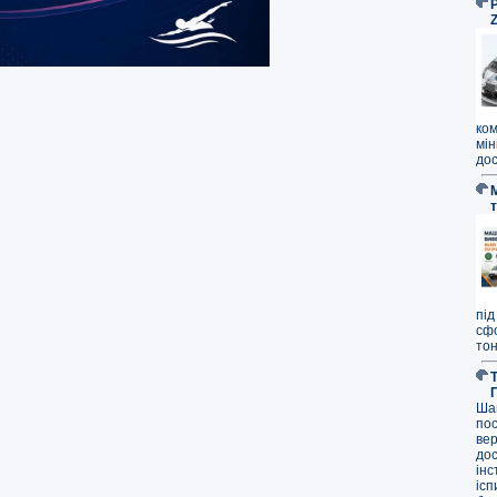
P
ко
мі
дос
під
сф
тон
Ша
по
ве
до
ін
ісп