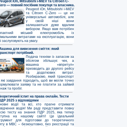
eugeot iOn, Mitsubishi i-MiEV та Citroen C-
Zero — повний посібник покупця та власника.
Peugeot iOn, Mitsubishi i-MiEV
та Citroen C-Zero — це не
універсальні автомобілі, але
у своїй ніші вони
залишаються дуже вдалим
вибором. Якщо вам потрібен
мпактний міський електромобіль із
німальними витратами на експлуатацію, вони
і заслуговують на увагу.
Машина для вивезення сміття: який
транспорт потрібний.
Подача техніки із запасом за
обсягом збільшує чек, а
машина «впритул»
призводить до другого рейсу
та додаткових витрат.
Розбираємо, який транспорт
 які завдання підходить, щоб ви могли точно
ормулювати заявку та не платити за зайвий
наж та пробіг.
Теоретичний іспит на права онлайн. Тести
ПДР 2025 з відповідями
новні водії та всі, хто прагне отримати
свідчення водія! Ми раді представити повну
рсію тесту на знання ПДР 2025, яка тепер
ступна на нашому сайті! Це ідеальний
струмент для підготовки до теоретичного
иту в МВС – безкоштовно, без реєстрації та