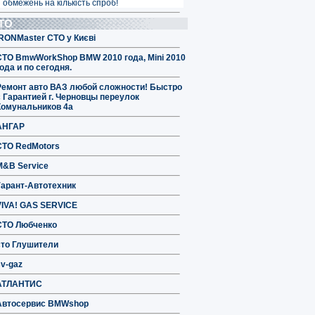
 обмежень на кількість спроб!
ТО
IRONMaster СТО у Києві
СТО BmwWorkShop BMW 2010 года, Mini 2010
ода и по сегодня.
Ремонт авто ВАЗ любой сложности! Быстро
с Гарантией г. Черновцы переулок
Комунальников 4а
АНГАР
СТО RedMotors
M&B Service
Гарант-Автотехник
VIVA! GAS SERVICE
СТО Любченко
сто Глушители
sv-gaz
АТЛАНТИС
Автосервис BMWshop