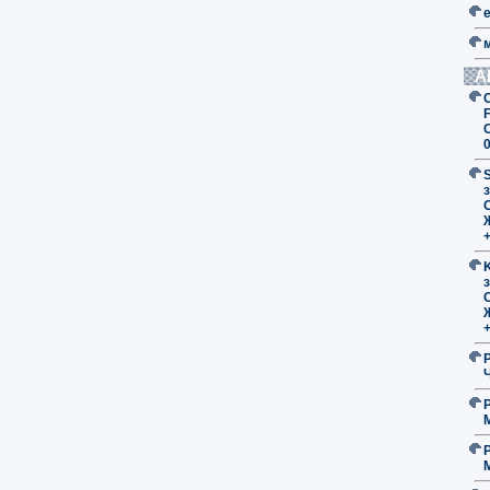
А
F
з
O
з
O