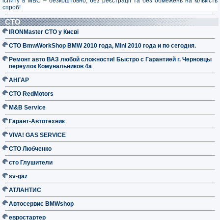
іспиту в МВС – безкоштовно, без реєстрації та без обмежень на кількість
спроб!
СТО
IRONMaster СТО у Києві
СТО BmwWorkShop BMW 2010 года, Mini 2010 года и по сегодня.
Ремонт авто ВАЗ любой сложности! Быстро с Гарантией г. Черновцы
переулок Комунальников 4а
АНГАР
СТО RedMotors
M&B Service
Гарант-Автотехник
VIVA! GAS SERVICE
СТО Любченко
сто Глушители
sv-gaz
АТЛАНТИС
Автосервис BMWshop
евростартер