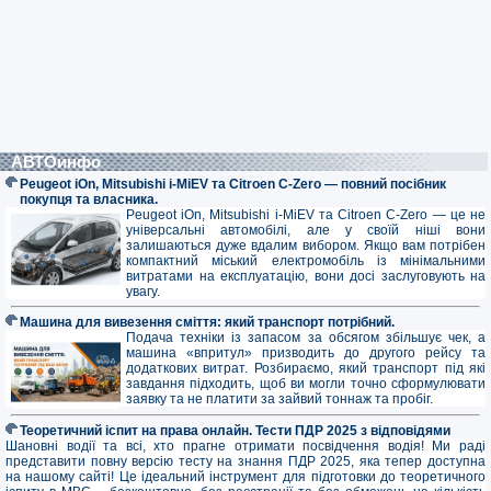
АВТОинфо
Peugeot iOn, Mitsubishi i-MiEV та Citroen C-Zero — повний посібник
покупця та власника.
Peugeot iOn, Mitsubishi i-MiEV та Citroen C-Zero — це не
універсальні автомобілі, але у своїй ніші вони
залишаються дуже вдалим вибором. Якщо вам потрібен
компактний міський електромобіль із мінімальними
витратами на експлуатацію, вони досі заслуговують на
увагу.
Машина для вивезення сміття: який транспорт потрібний.
Подача техніки із запасом за обсягом збільшує чек, а
машина «впритул» призводить до другого рейсу та
додаткових витрат. Розбираємо, який транспорт під які
завдання підходить, щоб ви могли точно сформулювати
заявку та не платити за зайвий тоннаж та пробіг.
Теоретичний іспит на права онлайн. Тести ПДР 2025 з відповідями
Шановні водії та всі, хто прагне отримати посвідчення водія! Ми раді
представити повну версію тесту на знання ПДР 2025, яка тепер доступна
на нашому сайті! Це ідеальний інструмент для підготовки до теоретичного