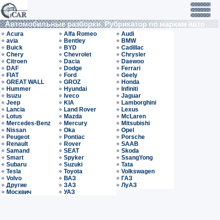
Автомобильные разборки. Рубрикатор по маркам авто
Acura
Alfa Romeo
Audi
avia
Bentley
BMW
Buick
BYD
Cadillac
Chery
Chevrolet
Chrysler
Citroen
Dacia
Daewoo
DAF
Dodge
Ferrari
FIAT
Ford
Geely
GREAT WALL
GROZ
Honda
Hummer
Hyundai
Infiniti
Isuzu
Iveco
Jaguar
Jeep
KIA
Lamborghini
Lancia
Land Rover
Lexus
Lotus
Mazda
McLaren
Mercedes-Benz
Mercury
Mitsubishi
Nissan
Oka
Opel
Peugeot
Pontiac
Porsche
Renault
Rover
SAAB
Samand
SEAT
Skoda
Smart
Spyker
SsangYong
Subaru
Suzuki
Tata
Tesla
Toyota
Volkswagen
Volvo
ВАЗ
ГАЗ
Другие
ЗАЗ
ЛуАЗ
Москвич
УАЗ