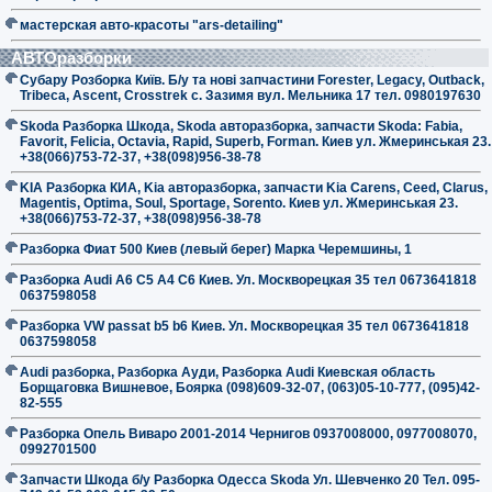
мастерская авто-красоты "ars-detailing"
АВТОразборки
Субару Розборка Київ. Б/у та нові запчастини Forester, Legacy, Outback,
Tribeca, Ascent, Crosstrek с. Зазимя вул. Мельника 17 тел. 0980197630
Skoda Разборка Шкода, Skoda авторазборка, запчасти Skoda: Fabia,
Favorit, Felicia, Octavia, Rapid, Superb, Forman. Киев ул. Жмеринськая 23.
+38(066)753-72-37, +38(098)956-38-78
KIA Разборка КИА, Kia авторазборка, запчасти Kia Carens, Ceed, Clarus,
Magentis, Optima, Soul, Sportage, Sorento. Киев ул. Жмеринськая 23.
+38(066)753-72-37, +38(098)956-38-78
Разборка Фиат 500 Киев (левый берег) Марка Черемшины, 1
Разборка Audi A6 C5 A4 C6 Киев. Ул. Москворецкая 35 тел 0673641818
0637598058
Разборка VW passat b5 b6 Киев. Ул. Москворецкая 35 тел 0673641818
0637598058
Audi разборка, Разборка Ауди, Разборка Audi Киевская область
Борщаговка Вишневое, Боярка (098)609-32-07, (063)05-10-777, (095)42-
82-555
Разборка Опель Виваро 2001-2014 Чернигов 0937008000, 0977008070,
0992701500
Запчасти Шкода б/у Разборка Одесса Skoda Ул. Шевченко 20 Тел. 095-