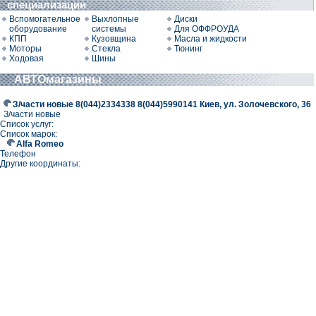
специализации
Вспомогательное
Выхлопные
Диски
оборудование
системы
Для ОФФРОУДА
КПП
Кузовщина
Масла и жидкости
Моторы
Стекла
Тюнинг
Ходовая
Шины
АВТОмагазины
З/части новые 8(044)2334338 8(044)5990141 Киев, ул. Золочевского, 36
З/части новые
Список услуг:
Список марок:
Alfa Romeo
Телефон
Другие координаты: