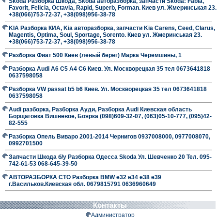
Skoda Разборка Шкода, Skoda авторазборка, запчасти Skoda: Fabia,
Favorit, Felicia, Octavia, Rapid, Superb, Forman. Киев ул. Жмеринськая 23.
+38(066)753-72-37, +38(098)956-38-78
KIA Разборка КИА, Kia авторазборка, запчасти Kia Carens, Ceed, Clarus,
Magentis, Optima, Soul, Sportage, Sorento. Киев ул. Жмеринськая 23.
+38(066)753-72-37, +38(098)956-38-78
Разборка Фиат 500 Киев (левый берег) Марка Черемшины, 1
Разборка Audi A6 C5 A4 C6 Киев. Ул. Москворецкая 35 тел 0673641818
0637598058
Разборка VW passat b5 b6 Киев. Ул. Москворецкая 35 тел 0673641818
0637598058
Audi разборка, Разборка Ауди, Разборка Audi Киевская область
Борщаговка Вишневое, Боярка (098)609-32-07, (063)05-10-777, (095)42-
82-555
Разборка Опель Виваро 2001-2014 Чернигов 0937008000, 0977008070,
0992701500
Запчасти Шкода б/у Разборка Одесса Skoda Ул. Шевченко 20 Тел. 095-
742-61-53 068-645-39-50
АВТОРАЗБОРКА СТО Разборка BMW е32 е34 е38 е39
г.Васильков.Киевская обл. 0679815791 0636960649
Контакты
Администратор