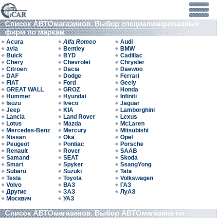
Список АВТОмагазинов. Выбор специализированных
фирм по маркам
Acura
Alfa Romeo
Audi
avia
Bentley
BMW
Buick
BYD
Cadillac
Chery
Chevrolet
Chrysler
Citroen
Dacia
Daewoo
DAF
Dodge
Ferrari
FIAT
Ford
Geely
GREAT WALL
GROZ
Honda
Hummer
Hyundai
Infiniti
Isuzu
Iveco
Jaguar
Jeep
KIA
Lamborghini
Lancia
Land Rover
Lexus
Lotus
Mazda
McLaren
Mercedes-Benz
Mercury
Mitsubishi
Nissan
Oka
Opel
Peugeot
Pontiac
Porsche
Renault
Rover
SAAB
Samand
SEAT
Skoda
Smart
Spyker
SsangYong
Subaru
Suzuki
Tata
Tesla
Toyota
Volkswagen
Volvo
ВАЗ
ГАЗ
Другие
ЗАЗ
ЛуАЗ
Москвич
УАЗ
Список АВТОмагазинов. Выбор АВТОмагазина по