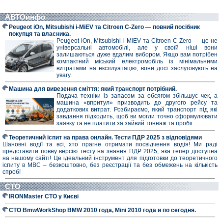
АВТОинфо
Peugeot iOn, Mitsubishi i-MiEV та Citroen C-Zero — повний посібник
покупця та власника.
Peugeot iOn, Mitsubishi i-MiEV та Citroen C-Zero — це не
універсальні автомобілі, але у своїй ніші вони
залишаються дуже вдалим вибором. Якщо вам потрібен
компактний міський електромобіль із мінімальними
витратами на експлуатацію, вони досі заслуговують на
увагу.
Машина для вивезення сміття: який транспорт потрібний.
Подача техніки із запасом за обсягом збільшує чек, а
машина «впритул» призводить до другого рейсу та
додаткових витрат. Розбираємо, який транспорт під які
завдання підходить, щоб ви могли точно сформулювати
заявку та не платити за зайвий тоннаж та пробіг.
Теоретичний іспит на права онлайн. Тести ПДР 2025 з відповідями
Шановні водії та всі, хто прагне отримати посвідчення водія! Ми раді
представити повну версію тесту на знання ПДР 2025, яка тепер доступна
на нашому сайті! Це ідеальний інструмент для підготовки до теоретичного
іспиту в МВС – безкоштовно, без реєстрації та без обмежень на кількість
спроб!
СТО
IRONMaster СТО у Києві
СТО BmwWorkShop BMW 2010 года, Mini 2010 года и по сегодня.