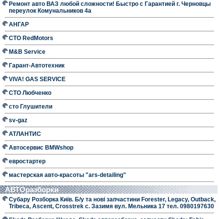
Ремонт авто ВАЗ любой сложности! Быстро с Гарантией г. Черновцы
переулок Комунальников 4а
АНГАР
СТО RedMotors
M&B Service
Гарант-Автотехник
VIVA! GAS SERVICE
СТО Любченко
сто Глушители
sv-gaz
АТЛАНТИС
Автосервис BMWshop
евростартер
мастерская авто-красоты "ars-detailing"
АВТОразборки
Субару Розборка Київ. Б/у та нові запчастини Forester, Legacy, Outback,
Tribeca, Ascent, Crosstrek с. Зазимя вул. Мельника 17 тел. 0980197630