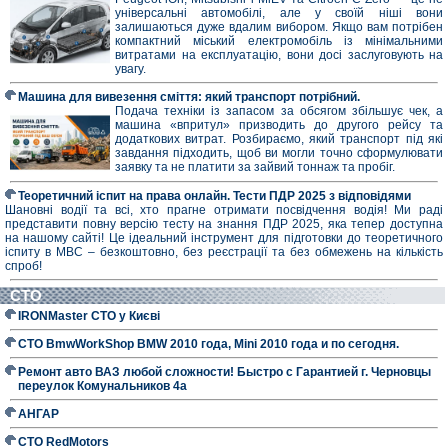
універсальні автомобілі, але у своїй ніші вони
залишаються дуже вдалим вибором. Якщо вам потрібен
компактний міський електромобіль із мінімальними
витратами на експлуатацію, вони досі заслуговують на
увагу.
Машина для вивезення сміття: який транспорт потрібний.
Подача техніки із запасом за обсягом збільшує чек, а
машина «впритул» призводить до другого рейсу та
додаткових витрат. Розбираємо, який транспорт під які
завдання підходить, щоб ви могли точно сформулювати
заявку та не платити за зайвий тоннаж та пробіг.
Теоретичний іспит на права онлайн. Тести ПДР 2025 з відповідями
Шановні водії та всі, хто прагне отримати посвідчення водія! Ми раді
представити повну версію тесту на знання ПДР 2025, яка тепер доступна
на нашому сайті! Це ідеальний інструмент для підготовки до теоретичного
іспиту в МВС – безкоштовно, без реєстрації та без обмежень на кількість
спроб!
СТО
IRONMaster СТО у Києві
СТО BmwWorkShop BMW 2010 года, Mini 2010 года и по сегодня.
Ремонт авто ВАЗ любой сложности! Быстро с Гарантией г. Черновцы
переулок Комунальников 4а
АНГАР
СТО RedMotors