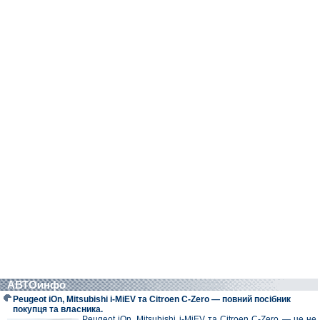
АВТОинфо
Peugeot iOn, Mitsubishi i-MiEV та Citroen C-Zero — повний посібник
покупця та власника.
Peugeot iOn, Mitsubishi i-MiEV та Citroen C-Zero — це не