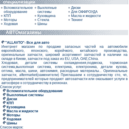
специализации
Вспомогательное
Выхлопные
Диски
оборудование
системы
Для ОФФРОУДА
КПП
Кузовщина
Масла и жидкости
Моторы
Стекла
Тюнинг
Ходовая
Шины
АВТОмагазины
"ALLAVTO"- Все для авто
Инетрнет магазин по продаже запасных частей на автомобили
европейского, японского, корейчкого, китайского производства,
оригинальные запчасти, широкий асортимент запчастей в наличии на
складе в Киеве, запчасти под заказ из EU, USA, OAE,China.
Хлодовая, детали системы охлажденеия,подвеска, тормозная
система,выхлопная система, електрика, електроника, детали кузова,
оптика, масла, шини, автохимия, расходные материалы... Оригинальные
запчасти, aftermarket(заменители) Приглашаем к сотрудничеству сто, чп,
предпринимателей которые продают автозапчасти или оказывают услуги в
автосфере к сотрудничеству в регионах.
Список услуг:
Вспомогательное оборудование
Выхлопные системы
Диски
КПП
Кузовщина
Масла и жидкости
Моторы
Ходовая
Шины
Список марок: