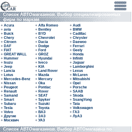
Список АВТОмагазинов. Выбор специализированных
фирм по маркам
Acura
Alfa Romeo
Audi
avia
Bentley
BMW
Buick
BYD
Cadillac
Chery
Chevrolet
Chrysler
Citroen
Dacia
Daewoo
DAF
Dodge
Ferrari
FIAT
Ford
Geely
GREAT WALL
GROZ
Honda
Hummer
Hyundai
Infiniti
Isuzu
Iveco
Jaguar
Jeep
KIA
Lamborghini
Lancia
Land Rover
Lexus
Lotus
Mazda
McLaren
Mercedes-Benz
Mercury
Mitsubishi
Nissan
Oka
Opel
Peugeot
Pontiac
Porsche
Renault
Rover
SAAB
Samand
SEAT
Skoda
Smart
Spyker
SsangYong
Subaru
Suzuki
Tata
Tesla
Toyota
Volkswagen
Volvo
ВАЗ
ГАЗ
Другие
ЗАЗ
ЛуАЗ
Москвич
УАЗ
Список АВТОмагазинов. Выбор АВТОмагазина по