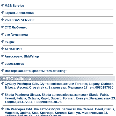
M&B Service
Гарант-Автотехник
VIVA! GAS SERVICE
СТО Любченко
сто Глушители
sv-gaz
АТЛАНТИС
Автосервис BMWshop
евростартер
мастерская авто-красоты "ars-detailing"
АВТОразборки
Субару Розборка Київ. Б/у та нові запчастини Forester, Legacy, Outback,
Tribeca, Ascent, Crosstrek с. Зазимя вул. Мельника 17 тел. 0980197630
Skoda Разборка Шкода, Skoda авторазборка, запчасти Skoda: Fabia,
Favorit, Felicia, Octavia, Rapid, Superb, Forman. Киев ул. Жмеринськая 23.
+38(066)753-72-37, +38(098)956-38-78
KIA Разборка КИА, Kia авторазборка, запчасти Kia Carens, Ceed, Clarus,
Magentis, Optima, Soul, Sportage, Sorento. Киев ул. Жмеринськая 23.