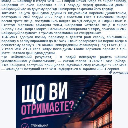
км/год — найвищу в історії WRC — і виграв Power Stage та Super Sunday,
набравши 35 очок. Перевага в 36,1 секунди перед фінальним днем і
найкращий час на другому проїзді Ouninpohja закріпили його тріумф.
Такомото Кацута фінішував другим із штурманом Аароном Джонстоном,
повторивши свій подіум 2022 року. Себастьян Ож’є з Венсаном Ландаї
посіли третє місце, поступившись Кацута на 5,9 секунди, а Елфін Еванс із
Скоттом Мартіном замкнули топ-4, набравши четверте місце в Super
Sunday. Самі Паярі з Марко Салміненом завершили п’ятірку, показавши свій
найкращий результат із трьома перемогами на спецділянках.
ТGR-WRT здобула восьму перемогу в дев’яти ралі сезону, збільшивши
перевагу в заліку виробників до 87 очок. Еванс повернувся на перше місце в
особистому заліку з 176 очками, випередивши Рованперю (173) і Ож’є (163).
У класі WRC2 GR Yaris Rally2 посів дубль: Роопе Корхонен переміг, а Ярі-
Матті Латвала фінішував другим.
"Це неймовірний результат, і я радий повернути радість нашим
уболівальникам у Йиявеськюля", — сказав голова TGR-WRT Акіо Тойода.
Юха Канкунен, заступник принципала, відзначив силу команди: "У нас мрія
— команда!" Наступний етап WRC відбудеться в Парагваї 28–31 серпня.
Источник