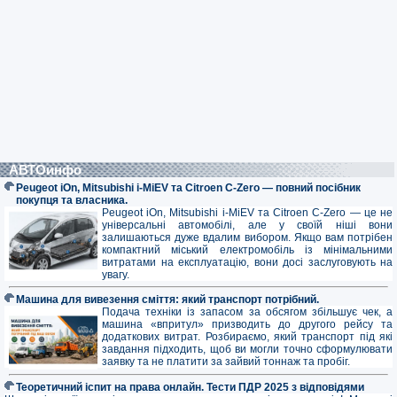
АВТОинфо
Peugeot iOn, Mitsubishi i-MiEV та Citroen C-Zero — повний посібник
покупця та власника.
Peugeot iOn, Mitsubishi i-MiEV та Citroen C-Zero — це не
універсальні автомобілі, але у своїй ніші вони
залишаються дуже вдалим вибором. Якщо вам потрібен
компактний міський електромобіль із мінімальними
витратами на експлуатацію, вони досі заслуговують на
увагу.
Машина для вивезення сміття: який транспорт потрібний.
Подача техніки із запасом за обсягом збільшує чек, а
машина «впритул» призводить до другого рейсу та
додаткових витрат. Розбираємо, який транспорт під які
завдання підходить, щоб ви могли точно сформулювати
заявку та не платити за зайвий тоннаж та пробіг.
Теоретичний іспит на права онлайн. Тести ПДР 2025 з відповідями