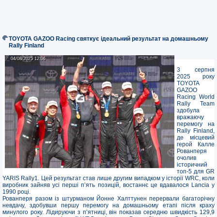
TOYOTA GAZOO Racing святкує ідеальний результат на домашньому
Rally Finland
04/08/2025 12:06
04/08/2025 12:06
3 серпня
2025 року
TOYOTA
GAZOO
Racing World
Rally Team
здобула
вражаючу
перемогу на
Rally Finland,
де місцевий
герой Калле
Рованперя
очолив
історичний
топ-5 для GR
YARIS Rally1. Цей результат став лише другим випадком у історії WRC, коли
виробник зайняв усі перші п’ять позицій, востаннє це вдавалося Lancia у
1990 році.
Рованперя разом із штурманом Йонне Халттунен перервали багаторічну
невдачу, здобувши першу перемогу на домашньому етапі після краху
минулого року. Лідируючи з п’ятниці, він показав середню швидкість 129,9