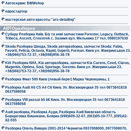
Автосервис BMWshop
евростартер
мастерская авто-красоты "ars-detailing"
АВТОразборки
Субару Розборка Київ. Б/у та нові запчастини Forester, Legacy, Outback,
Tribeca, Ascent, Crosstrek с. Зазимя вул. Мельника 17 тел. 0980197630
Skoda Разборка Шкода, Skoda авторазборка, запчасти Skoda: Fabia,
Favorit, Felicia, Octavia, Rapid, Superb, Forman. Киев ул. Жмеринськая 23.
+38(066)753-72-37, +38(098)956-38-78
KIA Разборка КИА, Kia авторазборка, запчасти Kia Carens, Ceed, Clarus,
Magentis, Optima, Soul, Sportage, Sorento. Киев ул. Жмеринськая 23.
+38(066)753-72-37, +38(098)956-38-78
Разборка Фиат 500 Киев (левый берег) Марка Черемшины, 1
Разборка Audi A6 C5 A4 C6 Киев. Ул. Москворецкая 35 тел 0673641818
0637598058
Разборка VW passat b5 b6 Киев. Ул. Москворецкая 35 тел 0673641818
0637598058
Audi разборка, Разборка Ауди, Разборка Audi Киевская область
Борщаговка Вишневое, Боярка (098)609-32-07, (063)05-10-777, (095)42-
82-555
Разборка Опель Виваро 2001-2014 Чернигов 0937008000, 0977008070,