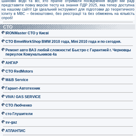
Шановні водії та всі, хто прагне отримати посвідчення водія! Ми раді
представити повну версію тесту на знання ПДР 2025, яка тепер доступна
на нашому сайті! Це ідеальний інструмент для підготовки до теоретичного
іспиту в МВС – безкоштовно, без реєстрації та без обмежень на кількість
спроб!
СТО
IRONMaster СТО у Києві
СТО BmwWorkShop BMW 2010 года, Mini 2010 года и по сегодня.
Ремонт авто ВАЗ любой сложности! Быстро с Гарантией г. Черновцы
переулок Комунальников 4а
АНГАР
СТО RedMotors
M&B Service
Гарант-Автотехник
VIVA! GAS SERVICE
СТО Любченко
сто Глушители
sv-gaz
АТЛАНТИС