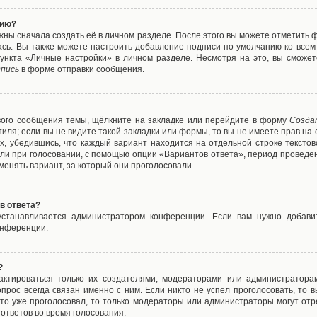
нию?
жны сначала создать её в личном разделе. После этого вы можете отметить 
ась. Вы также можете настроить добавление подписи по умолчанию ко все
ункта «Личные настройки» в личном разделе. Несмотря на это, вы сможет
пись
в форме отправки сообщения.
вого сообщения темы, щёлкните на закладке или перейдите в форму
Созда
тиля; если вы не видите такой закладки или формы, то вы не имеете прав на 
х, убедившись, что каждый вариант находится на отдельной строке текстов
ли при голосовании, с помощью опции «Вариантов ответа», период проведени
енять вариант, за который они проголосовали.
в ответа?
 устанавливается администратором конференции. Если вам нужно добави
онференции.
?
дактироваться только их создателями, модераторами или администратора
прос всегда связан именно с ним. Если никто не успел проголосовать, то 
о-то уже проголосовал, то только модераторы или администраторы могут отр
 ответов во время голосования.