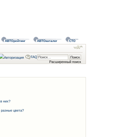
АВТОрейтинг
АВТОкаталог
СТО
FAQ
Расширенный поиск
 в них?
 разные цвета?