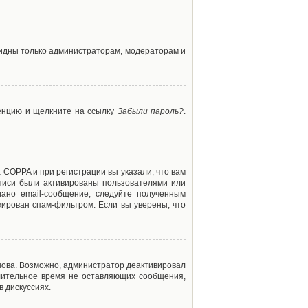
 видны только администраторам, модераторам и
ренцию и щелкните на ссылку
Забыли пароль?
.
 COPPA и при регистрации вы указали, что вам
аписи были активированы пользователями или
ано email-сообщение, следуйте полученным
кирован спам-фильтром. Если вы уверены, что
снова. Возможно, администратор деактивировал
лительное время не оставляющих сообщения,
 дискуссиях.