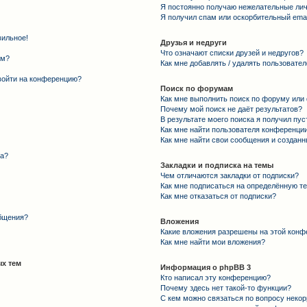
Я постоянно получаю нежелательные ли
Я получил спам или оскорбительный email
вильное!
Друзья и недруги
Что означают списки друзей и недругов?
ем?
Как мне добавлять / удалять пользовател
 войти на конференцию?
Поиск по форумам
Как мне выполнить поиск по форуму ил
Почему мой поиск не даёт результатов?
В результате моего поиска я получил пус
Как мне найти пользователя конференци
Как мне найти свои сообщения и создан
та?
Закладки и подписка на темы
Чем отличаются закладки от подписки?
Как мне подписаться на определённую т
Как мне отказаться от подписки?
общения?
Вложения
Какие вложения разрешены на этой конф
Как мне найти мои вложения?
х тем
Информация о phpBB 3
Кто написал эту конференцию?
Почему здесь нет такой-то функции?
С кем можно связаться по вопросу некор