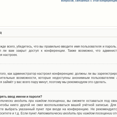
вопросов, связанных с этой конференци
я
де всего, убедитесь, что вы правильно вводите имя пользователя и пароль
л ли вам закрыт доступ к конференции. Также возможно, что админис
я настроек.
т того, как администратор настроил конференцию: должны ли вы зарегистрир
нительные возможности, которые недоступны анонимным пользователям: а
ия займёт у вас всего пару минут, поэтому мы рекомендуем это сделать.
рять ввод имени и пароля?
тически входить при каждом посещении
, вы сможете оставаться под св
 чтобы никто другой не смог воспользоваться вашей учётной записью. Для
ете выбрать указанный пункт при входе на конференцию. Не рекомендуетс
ситете и т.д. Если пункт
Автоматически входить при каждом посещении
от