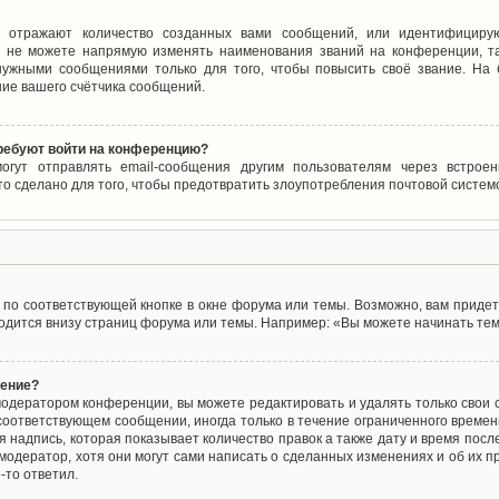
 отражают количество созданных вами сообщений, или идентифицирую
 не можете напрямую изменять наименования званий на конференции, та
ужными сообщениями только для того, чтобы повысить своё звание. На
ие вашего счётчика сообщений.
требуют войти на конференцию?
могут отправлять email-сообщения другим пользователям через встро
то сделано для того, чтобы предотвратить злоупотребления почтовой систе
по соответствующей кнопке в окне форума или темы. Возможно, вам придет
дится внизу страниц форума или темы. Например: «Вы можете начинать темы
щение?
одератором конференции, вы можете редактировать и удалять только свои
соответствующем сообщении, иногда только в течение ограниченного времени
 надпись, которая показывает количество правок а также дату и время после
одератор, хотя они могут сами написать о сделанных изменениях и об их пр
-то ответил.