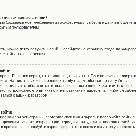
е активных пользователей?
цию
Скрывать моё пребывание на конференции
. Выберите
Да
, и вы будете
крытым пользователем.
вить, можно легко получить новый. Перейдите на страницу входа на конфе
ете войти на конференцию.
войти!
ароль. Если они верны, то возможны два варианта. Если включена поддержка
циям. На некоторых конференциях требуется, чтобы все новые учётные з
 информация отображается в процессе регистрации. Если вам был присл
ено, то возможно, что вы указали неправильный адрес email, либо он забло
язаться с администратором.
 войти!
ое вам при регистрации, проверьте свои имя и пароль и попробуйте войти 
то причинам. Многие конференции периодически удаляют пользователей, д
о произошло, попробуйте зарегистрироваться снова и активнее участвовать в