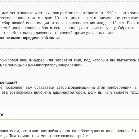
ct), или Акт о защите частных прав ребенка в интернете от 1998 г. — это з
совершеннолетних младше 13 лет, иметь на это письменное согласие
 сбор личной информации от несовершеннолетних младше 13 лет. Если вы
самой конференции, обратитесь за помощью к юрисконсульту. Обратите 
яется объектом юридических отношений, кроме указанных ниже.
акт не имеет юридической силы.
окировал ваш IP-адрес или запретил имя, под которым вы пытаетесь з
ь за помощью к администратору конференции.
еренции»?
ые позволяют вам оставаться авторизованными на этой конференции, а т
 эта возможность включена администратором. Если вы испытываете труд
ля
зователем, все ваши настройки хранятся в базе данных конференции. Чт
ицы. Там вы можете изменить все свои настройки.