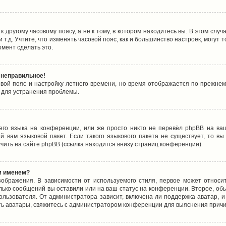
 другому часовому поясу, а не к тому, в котором находитесь вы. В этом случ
 и т.д. Учтите, что изменять часовой пояс, как и большинство настроек, могу
омент сделать это.
 неправильное!
овой пояс и настройку летнего времени, но время отображается по-прежнем
 для устранения проблемы.
его языка на конференции, или же просто никто не перевёл phpBB на ваш
 вам языковой пакет. Если такого языкового пакета не существует, то в
ить на сайте phpBB (ссылка находится внизу страниц конференции)
м именем?
ображения. В зависимости от используемого стиля, первое может относит
олько сообщений вы оставили или на ваш статус на конференции. Второе, об
льзователя. От администратора зависит, включена ли поддержка аватар, и 
ть аватары, свяжитесь с администратором конференции для выяснения причи