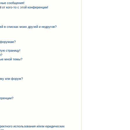
чные сообщения!
 от кого-то с этой конференции!
ей в списках моих друзей и недругов?
и форумам?
тую страницу!
и?
ные мной темы?
ему или форум?
еренции?
ректного использования и/или юридических