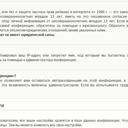
ct), или Акт о защите частных прав ребенка в интернете от 1998 г. — это з
совершеннолетних младше 13 лет, иметь на это письменное согласие
 сбор личной информации от несовершеннолетних младше 13 лет. Если вы
самой конференции, обратитесь за помощью к юрисконсульту. Обратите 
яется объектом юридических отношений, кроме указанных ниже.
акт не имеет юридической силы.
окировал ваш IP-адрес или запретил имя, под которым вы пытаетесь з
ь за помощью к администратору конференции.
еренции»?
ые позволяют вам оставаться авторизованными на этой конференции, а т
 эта возможность включена администратором. Если вы испытываете труд
ля
зователем, все ваши настройки хранятся в базе данных конференции. Чт
ицы. Там вы можете изменить все свои настройки.