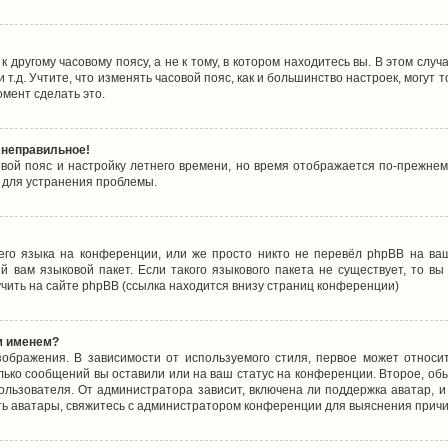
 другому часовому поясу, а не к тому, в котором находитесь вы. В этом случ
 и т.д. Учтите, что изменять часовой пояс, как и большинство настроек, могу
омент сделать это.
 неправильное!
овой пояс и настройку летнего времени, но время отображается по-прежнем
 для устранения проблемы.
его языка на конференции, или же просто никто не перевёл phpBB на ваш
 вам языковой пакет. Если такого языкового пакета не существует, то в
ить на сайте phpBB (ссылка находится внизу страниц конференции)
м именем?
ображения. В зависимости от используемого стиля, первое может относит
олько сообщений вы оставили или на ваш статус на конференции. Второе, об
льзователя. От администратора зависит, включена ли поддержка аватар, и 
ть аватары, свяжитесь с администратором конференции для выяснения причи