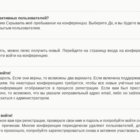
е активных пользователей?
цию
Скрывать моё пребывание на конференции
. Выберите
Да
, и вы будете
крытым пользователем.
вить, можно легко получить новый. Перейдите на страницу входа на конфе
ете войти на конференцию.
войти!
ароль. Если они верны, то возможны два варианта. Если включена поддержка
циям. На некоторых конференциях требуется, чтобы все новые учётные з
 информация отображается в процессе регистрации. Если вам был присл
ено, то возможно, что вы указали неправильный адрес email, либо он забло
язаться с администратором.
 войти!
ое вам при регистрации, проверьте свои имя и пароль и попробуйте войти 
то причинам. Многие конференции периодически удаляют пользователей, д
о произошло, попробуйте зарегистрироваться снова и активнее участвовать в