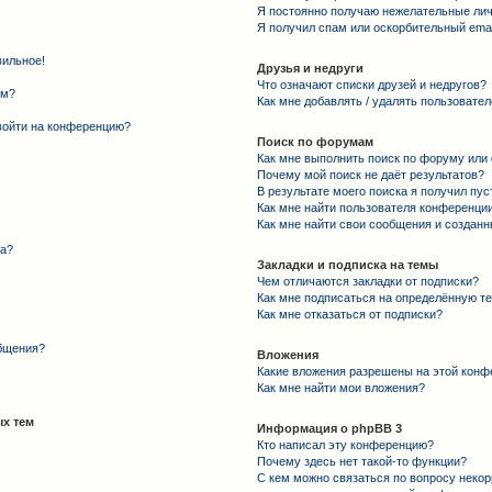
Я постоянно получаю нежелательные ли
Я получил спам или оскорбительный email
вильное!
Друзья и недруги
Что означают списки друзей и недругов?
ем?
Как мне добавлять / удалять пользовател
 войти на конференцию?
Поиск по форумам
Как мне выполнить поиск по форуму ил
Почему мой поиск не даёт результатов?
В результате моего поиска я получил пус
Как мне найти пользователя конференци
Как мне найти свои сообщения и создан
та?
Закладки и подписка на темы
Чем отличаются закладки от подписки?
Как мне подписаться на определённую т
Как мне отказаться от подписки?
общения?
Вложения
Какие вложения разрешены на этой конф
Как мне найти мои вложения?
х тем
Информация о phpBB 3
Кто написал эту конференцию?
Почему здесь нет такой-то функции?
С кем можно связаться по вопросу некор