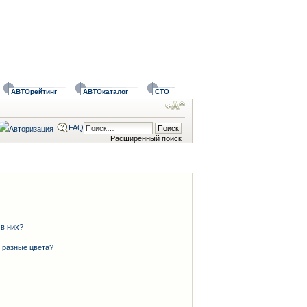
АВТОрейтинг
АВТОкаталог
СТО
FAQ
Расширенный поиск
 в них?
 разные цвета?