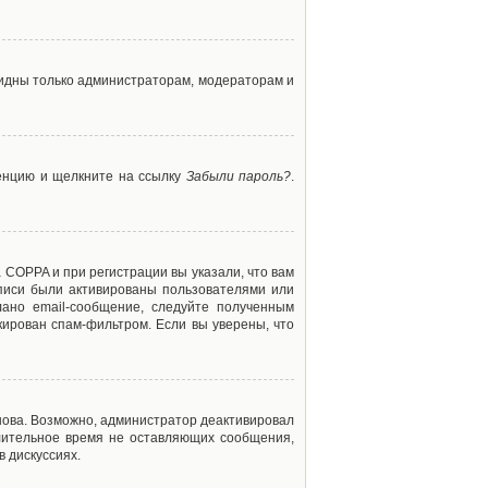
 видны только администраторам, модераторам и
ренцию и щелкните на ссылку
Забыли пароль?
.
 COPPA и при регистрации вы указали, что вам
аписи были активированы пользователями или
ано email-сообщение, следуйте полученным
кирован спам-фильтром. Если вы уверены, что
снова. Возможно, администратор деактивировал
лительное время не оставляющих сообщения,
 дискуссиях.