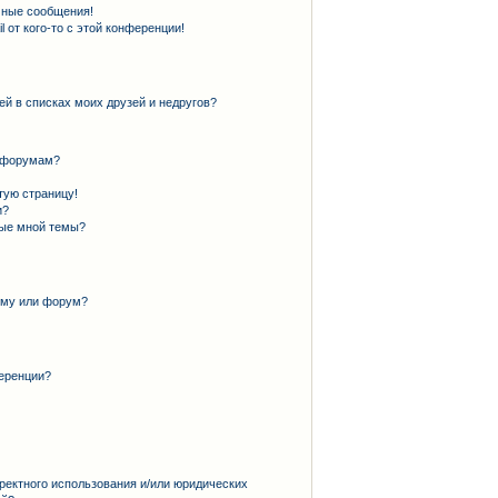
чные сообщения!
 от кого-то с этой конференции!
ей в списках моих друзей и недругов?
и форумам?
тую страницу!
и?
ные мной темы?
ему или форум?
еренции?
ректного использования и/или юридических