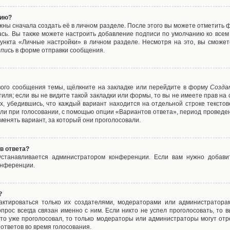
нию?
жны сначала создать её в личном разделе. После этого вы можете отметить 
ась. Вы также можете настроить добавление подписи по умолчанию ко все
ункта «Личные настройки» в личном разделе. Несмотря на это, вы сможет
пись
в форме отправки сообщения.
вого сообщения темы, щёлкните на закладке или перейдите в форму
Созда
тиля; если вы не видите такой закладки или формы, то вы не имеете прав на 
х, убедившись, что каждый вариант находится на отдельной строке текстов
ли при голосовании, с помощью опции «Вариантов ответа», период проведени
енять вариант, за который они проголосовали.
в ответа?
 устанавливается администратором конференции. Если вам нужно добави
онференции.
?
дактироваться только их создателями, модераторами или администратора
прос всегда связан именно с ним. Если никто не успел проголосовать, то 
о-то уже проголосовал, то только модераторы или администраторы могут отр
 ответов во время голосования.