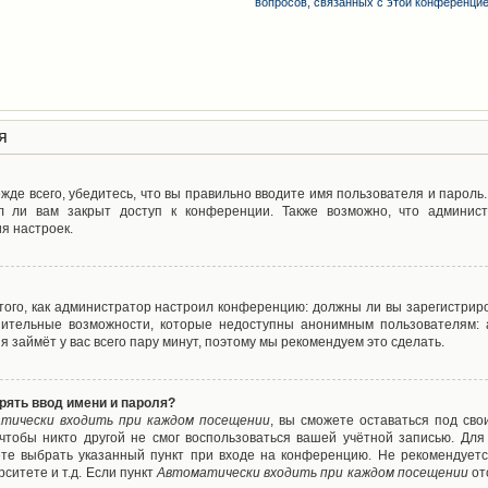
вопросов, связанных с этой конференци
я
де всего, убедитесь, что вы правильно вводите имя пользователя и пароль
л ли вам закрыт доступ к конференции. Также возможно, что админис
я настроек.
т того, как администратор настроил конференцию: должны ли вы зарегистрир
нительные возможности, которые недоступны анонимным пользователям: а
ия займёт у вас всего пару минут, поэтому мы рекомендуем это сделать.
рять ввод имени и пароля?
тически входить при каждом посещении
, вы сможете оставаться под св
 чтобы никто другой не смог воспользоваться вашей учётной записью. Для
ете выбрать указанный пункт при входе на конференцию. Не рекомендуетс
ситете и т.д. Если пункт
Автоматически входить при каждом посещении
от