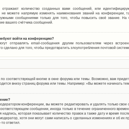
 отражают количество созданных вами сообщений, или идентифицирую
 не можете напрямую изменять наименования званий на конференции, та
ужными сообщениями только для того, чтобы повысить своё звание. На
ие вашего счётчика сообщений.
требуют войти на конференцию?
могут отправлять email-сообщения другим пользователям через встро
то сделано для того, чтобы предотвратить злоупотребления почтовой систе
по соответствующей кнопке в окне форума или темы. Возможно, вам придет
дится внизу страниц форума или темы. Например: «Вы можете начинать темы
щение?
одератором конференции, вы можете редактировать и удалять только свои
соответствующем сообщении, иногда только в течение ограниченного времени
 надпись, которая показывает количество правок а также дату и время после
одератор, хотя они могут сами написать о сделанных изменениях и об их пр
-то ответил.