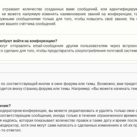
 отражают количество созданных вами сообщений, или идентифицирую
 не можете напрямую изменять наименования званий на конференции, та
ужными сообщениями только для того, чтобы повысить своё звание. На
ие вашего счётчика сообщений.
требуют войти на конференцию?
могут отправлять email-сообщения другим пользователям через встро
то сделано для того, чтобы предотвратить злоупотребления почтовой систе
по соответствующей кнопке в окне форума или темы. Возможно, вам придет
дится внизу страниц форума или темы. Например: «Вы можете начинать темы
щение?
одератором конференции, вы можете редактировать и удалять только свои
соответствующем сообщении, иногда только в течение ограниченного времени
 надпись, которая показывает количество правок а также дату и время после
одератор, хотя они могут сами написать о сделанных изменениях и об их пр
-то ответил.