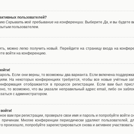
е активных пользователей?
цию
Скрывать моё пребывание на конференции
. Выберите
Да
, и вы будете
крытым пользователем.
вить, можно легко получить новый. Перейдите на страницу входа на конфе
ете войти на конференцию.
войти!
ароль. Если они верны, то возможны два варианта. Если включена поддержка
циям. На некоторых конференциях требуется, чтобы все новые учётные з
 информация отображается в процессе регистрации. Если вам был присл
ено, то возможно, что вы указали неправильный адрес email, либо он забло
язаться с администратором.
 войти!
ое вам при регистрации, проверьте свои имя и пароль и попробуйте войти 
то причинам. Многие конференции периодически удаляют пользователей, д
о произошло, попробуйте зарегистрироваться снова и активнее участвовать в