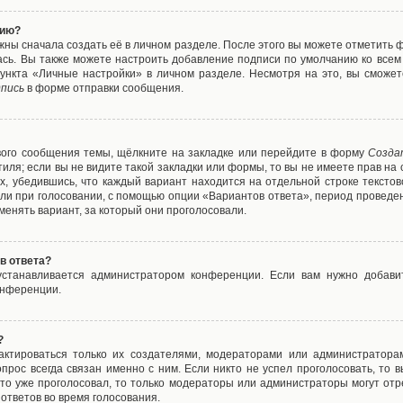
нию?
жны сначала создать её в личном разделе. После этого вы можете отметить 
ась. Вы также можете настроить добавление подписи по умолчанию ко все
ункта «Личные настройки» в личном разделе. Несмотря на это, вы сможет
пись
в форме отправки сообщения.
вого сообщения темы, щёлкните на закладке или перейдите в форму
Созда
тиля; если вы не видите такой закладки или формы, то вы не имеете прав на 
х, убедившись, что каждый вариант находится на отдельной строке текстов
ли при голосовании, с помощью опции «Вариантов ответа», период проведени
енять вариант, за который они проголосовали.
в ответа?
 устанавливается администратором конференции. Если вам нужно добави
онференции.
?
дактироваться только их создателями, модераторами или администратора
прос всегда связан именно с ним. Если никто не успел проголосовать, то 
о-то уже проголосовал, то только модераторы или администраторы могут отр
 ответов во время голосования.