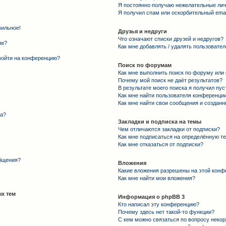
Я постоянно получаю нежелательные ли
Я получил спам или оскорбительный email
вильное!
Друзья и недруги
Что означают списки друзей и недругов?
ем?
Как мне добавлять / удалять пользовател
 войти на конференцию?
Поиск по форумам
Как мне выполнить поиск по форуму ил
Почему мой поиск не даёт результатов?
В результате моего поиска я получил пус
Как мне найти пользователя конференци
Как мне найти свои сообщения и создан
та?
Закладки и подписка на темы
Чем отличаются закладки от подписки?
Как мне подписаться на определённую т
Как мне отказаться от подписки?
общения?
Вложения
Какие вложения разрешены на этой конф
Как мне найти мои вложения?
х тем
Информация о phpBB 3
Кто написал эту конференцию?
Почему здесь нет такой-то функции?
С кем можно связаться по вопросу некор