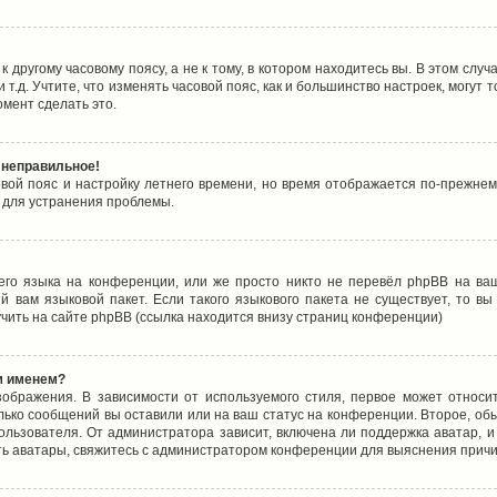
 другому часовому поясу, а не к тому, в котором находитесь вы. В этом случ
 и т.д. Учтите, что изменять часовой пояс, как и большинство настроек, могу
омент сделать это.
 неправильное!
овой пояс и настройку летнего времени, но время отображается по-прежнем
 для устранения проблемы.
его языка на конференции, или же просто никто не перевёл phpBB на ваш
 вам языковой пакет. Если такого языкового пакета не существует, то в
ить на сайте phpBB (ссылка находится внизу страниц конференции)
м именем?
ображения. В зависимости от используемого стиля, первое может относит
олько сообщений вы оставили или на ваш статус на конференции. Второе, об
льзователя. От администратора зависит, включена ли поддержка аватар, и 
ть аватары, свяжитесь с администратором конференции для выяснения причи