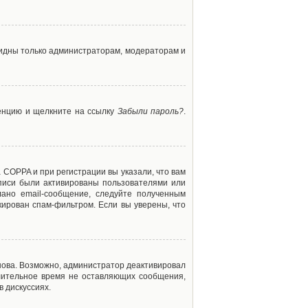
 видны только администраторам, модераторам и
ренцию и щелкните на ссылку
Забыли пароль?
.
 COPPA и при регистрации вы указали, что вам
аписи были активированы пользователями или
ано email-сообщение, следуйте полученным
кирован спам-фильтром. Если вы уверены, что
снова. Возможно, администратор деактивировал
лительное время не оставляющих сообщения,
 дискуссиях.