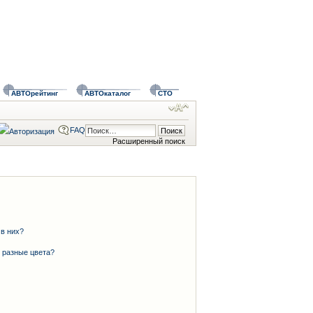
АВТОрейтинг
АВТОкаталог
СТО
FAQ
Расширенный поиск
 в них?
 разные цвета?