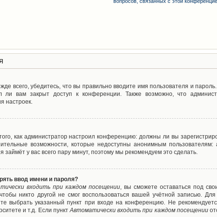
вопросов, связанных с этой конференци
я
де всего, убедитесь, что вы правильно вводите имя пользователя и пароль
л ли вам закрыт доступ к конференции. Также возможно, что админис
я настроек.
т того, как администратор настроил конференцию: должны ли вы зарегистрир
нительные возможности, которые недоступны анонимным пользователям: а
ия займёт у вас всего пару минут, поэтому мы рекомендуем это сделать.
рять ввод имени и пароля?
тически входить при каждом посещении
, вы сможете оставаться под св
 чтобы никто другой не смог воспользоваться вашей учётной записью. Для
ете выбрать указанный пункт при входе на конференцию. Не рекомендуетс
ситете и т.д. Если пункт
Автоматически входить при каждом посещении
от