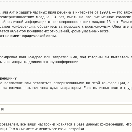
ct), или Акт о защите частных прав ребенка в интернете от 1998 г. — это з
совершеннолетних младше 13 лет, иметь на это письменное согласие
 сбор личной информации от несовершеннолетних младше 13 лет. Если вы
самой конференции, обратитесь за помощью к юрисконсульту. Обратите 
яется объектом юридических отношений, кроме указанных ниже.
акт не имеет юридической силы.
окировал ваш IP-адрес или запретил имя, под которым вы пытаетесь з
ь за помощью к администратору конференции.
еренции»?
ые позволяют вам оставаться авторизованными на этой конференции, а т
 эта возможность включена администратором. Если вы испытываете труд
ля
зователем, все ваши настройки хранятся в базе данных конференции. Чт
ицы. Там вы можете изменить все свои настройки.