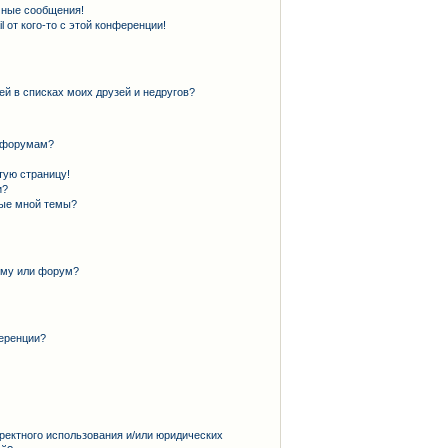
чные сообщения!
 от кого-то с этой конференции!
ей в списках моих друзей и недругов?
и форумам?
тую страницу!
и?
ные мной темы?
ему или форум?
еренции?
ректного использования и/или юридических