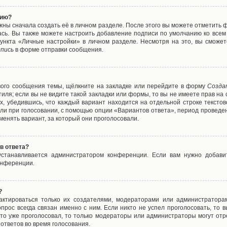
нию?
жны сначала создать её в личном разделе. После этого вы можете отметить 
ась. Вы также можете настроить добавление подписи по умолчанию ко все
ункта «Личные настройки» в личном разделе. Несмотря на это, вы сможет
пись
в форме отправки сообщения.
вого сообщения темы, щёлкните на закладке или перейдите в форму
Созда
тиля; если вы не видите такой закладки или формы, то вы не имеете прав на 
х, убедившись, что каждый вариант находится на отдельной строке текстов
ли при голосовании, с помощью опции «Вариантов ответа», период проведени
енять вариант, за который они проголосовали.
в ответа?
 устанавливается администратором конференции. Если вам нужно добави
онференции.
?
дактироваться только их создателями, модераторами или администратора
прос всегда связан именно с ним. Если никто не успел проголосовать, то 
о-то уже проголосовал, то только модераторы или администраторы могут отр
 ответов во время голосования.