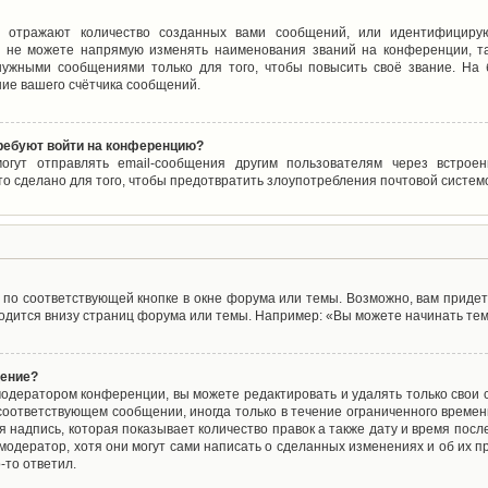
 отражают количество созданных вами сообщений, или идентифицирую
 не можете напрямую изменять наименования званий на конференции, та
ужными сообщениями только для того, чтобы повысить своё звание. На
ие вашего счётчика сообщений.
требуют войти на конференцию?
могут отправлять email-сообщения другим пользователям через встро
то сделано для того, чтобы предотвратить злоупотребления почтовой систе
по соответствующей кнопке в окне форума или темы. Возможно, вам придет
дится внизу страниц форума или темы. Например: «Вы можете начинать темы
щение?
одератором конференции, вы можете редактировать и удалять только свои
соответствующем сообщении, иногда только в течение ограниченного времени
 надпись, которая показывает количество правок а также дату и время после
одератор, хотя они могут сами написать о сделанных изменениях и об их пр
-то ответил.