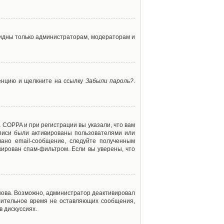
 видны только администраторам, модераторам и
ренцию и щелкните на ссылку
Забыли пароль?
.
 COPPA и при регистрации вы указали, что вам
аписи были активированы пользователями или
ано email-сообщение, следуйте полученным
кирован спам-фильтром. Если вы уверены, что
снова. Возможно, администратор деактивировал
лительное время не оставляющих сообщения,
 дискуссиях.