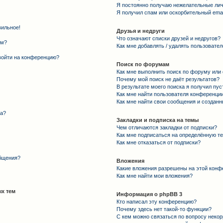
Я постоянно получаю нежелательные ли
Я получил спам или оскорбительный email
вильное!
Друзья и недруги
Что означают списки друзей и недругов?
ем?
Как мне добавлять / удалять пользовател
 войти на конференцию?
Поиск по форумам
Как мне выполнить поиск по форуму ил
Почему мой поиск не даёт результатов?
В результате моего поиска я получил пус
Как мне найти пользователя конференци
Как мне найти свои сообщения и создан
та?
Закладки и подписка на темы
Чем отличаются закладки от подписки?
Как мне подписаться на определённую т
Как мне отказаться от подписки?
общения?
Вложения
Какие вложения разрешены на этой конф
Как мне найти мои вложения?
х тем
Информация о phpBB 3
Кто написал эту конференцию?
Почему здесь нет такой-то функции?
С кем можно связаться по вопросу некор