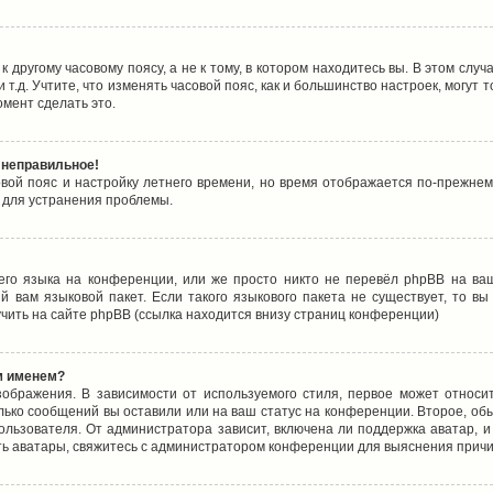
 другому часовому поясу, а не к тому, в котором находитесь вы. В этом случ
 и т.д. Учтите, что изменять часовой пояс, как и большинство настроек, могу
омент сделать это.
 неправильное!
овой пояс и настройку летнего времени, но время отображается по-прежнем
 для устранения проблемы.
его языка на конференции, или же просто никто не перевёл phpBB на ваш
 вам языковой пакет. Если такого языкового пакета не существует, то в
ить на сайте phpBB (ссылка находится внизу страниц конференции)
м именем?
ображения. В зависимости от используемого стиля, первое может относит
олько сообщений вы оставили или на ваш статус на конференции. Второе, об
льзователя. От администратора зависит, включена ли поддержка аватар, и 
ть аватары, свяжитесь с администратором конференции для выяснения причи