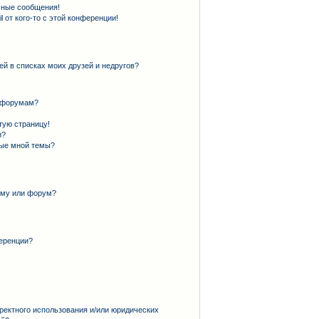
чные сообщения!
 от кого-то с этой конференции!
ей в списках моих друзей и недругов?
и форумам?
тую страницу!
и?
ные мной темы?
ему или форум?
еренции?
ректного использования и/или юридических