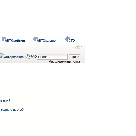
АВТОрейтинг
АВТОкаталог
СТО
FAQ
Расширенный поиск
 в них?
 разные цвета?