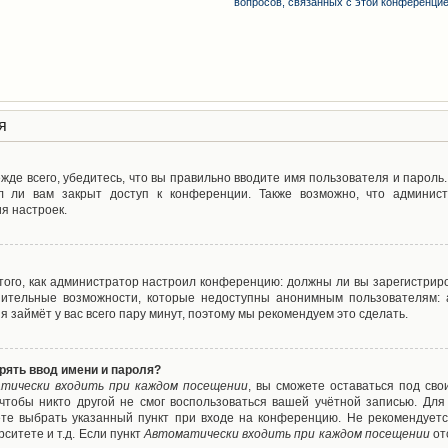
вопросов, связанных с этой конференци
я
де всего, убедитесь, что вы правильно вводите имя пользователя и пароль
л ли вам закрыт доступ к конференции. Также возможно, что админис
я настроек.
т того, как администратор настроил конференцию: должны ли вы зарегистрир
нительные возможности, которые недоступны анонимным пользователям: а
ия займёт у вас всего пару минут, поэтому мы рекомендуем это сделать.
рять ввод имени и пароля?
тически входить при каждом посещении
, вы сможете оставаться под св
 чтобы никто другой не смог воспользоваться вашей учётной записью. Для
ете выбрать указанный пункт при входе на конференцию. Не рекомендуетс
ситете и т.д. Если пункт
Автоматически входить при каждом посещении
от