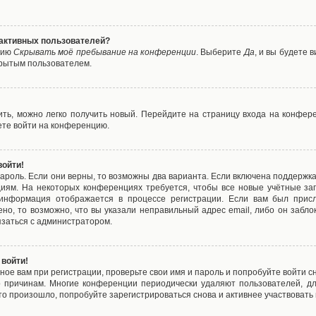
е активных пользователей?
цию
Скрывать моё пребывание на конференции
. Выберите
Да
, и вы будете
крытым пользователем.
вить, можно легко получить новый. Перейдите на страницу входа на конфе
ете войти на конференцию.
войти!
ароль. Если они верны, то возможны два варианта. Если включена поддержка
циям. На некоторых конференциях требуется, чтобы все новые учётные з
 информация отображается в процессе регистрации. Если вам был присл
ено, то возможно, что вы указали неправильный адрес email, либо он забло
язаться с администратором.
 войти!
ое вам при регистрации, проверьте свои имя и пароль и попробуйте войти 
то причинам. Многие конференции периодически удаляют пользователей, д
о произошло, попробуйте зарегистрироваться снова и активнее участвовать в