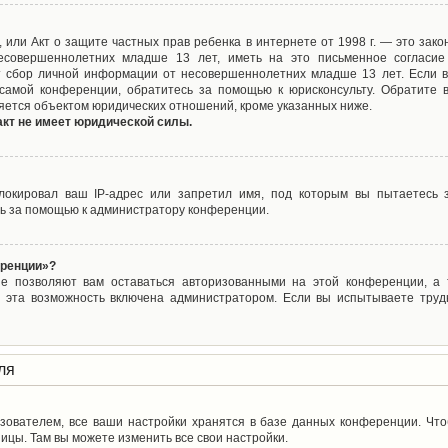
ct), или Акт о защите частных прав ребенка в интернете от 1998 г. — это з
совершеннолетних младше 13 лет, иметь на это письменное согласие
 сбор личной информации от несовершеннолетних младше 13 лет. Если вы
самой конференции, обратитесь за помощью к юрисконсульту. Обратите 
яется объектом юридических отношений, кроме указанных ниже.
акт не имеет юридической силы.
окировал ваш IP-адрес или запретил имя, под которым вы пытаетесь з
ь за помощью к администратору конференции.
еренции»?
ые позволяют вам оставаться авторизованными на этой конференции, а т
 эта возможность включена администратором. Если вы испытываете труд
ля
зователем, все ваши настройки хранятся в базе данных конференции. Чт
ицы. Там вы можете изменить все свои настройки.