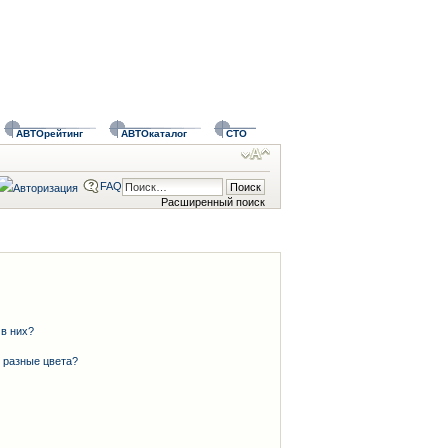
АВТОрейтинг
АВТОкаталог
СТО
FAQ
Расширенный поиск
 в них?
 разные цвета?