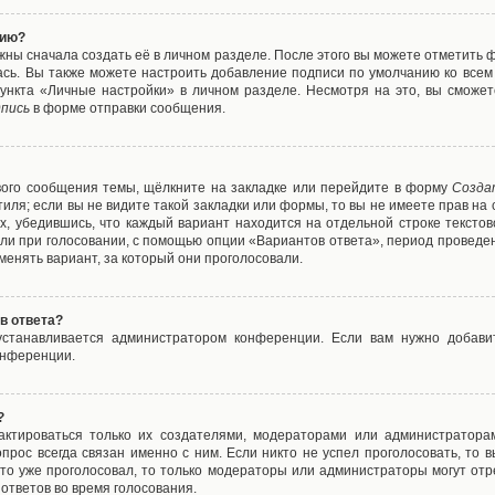
нию?
жны сначала создать её в личном разделе. После этого вы можете отметить 
ась. Вы также можете настроить добавление подписи по умолчанию ко все
ункта «Личные настройки» в личном разделе. Несмотря на это, вы сможет
пись
в форме отправки сообщения.
вого сообщения темы, щёлкните на закладке или перейдите в форму
Созда
тиля; если вы не видите такой закладки или формы, то вы не имеете прав на 
х, убедившись, что каждый вариант находится на отдельной строке текстов
ли при голосовании, с помощью опции «Вариантов ответа», период проведени
енять вариант, за который они проголосовали.
в ответа?
 устанавливается администратором конференции. Если вам нужно добави
онференции.
?
дактироваться только их создателями, модераторами или администратора
прос всегда связан именно с ним. Если никто не успел проголосовать, то 
о-то уже проголосовал, то только модераторы или администраторы могут отр
 ответов во время голосования.