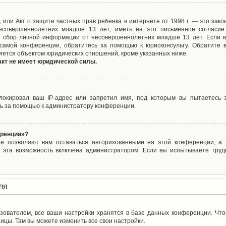
ct), или Акт о защите частных прав ребенка в интернете от 1998 г. — это з
совершеннолетних младше 13 лет, иметь на это письменное согласие
 сбор личной информации от несовершеннолетних младше 13 лет. Если вы
самой конференции, обратитесь за помощью к юрисконсульту. Обратите 
яется объектом юридических отношений, кроме указанных ниже.
акт не имеет юридической силы.
окировал ваш IP-адрес или запретил имя, под которым вы пытаетесь з
ь за помощью к администратору конференции.
еренции»?
ые позволяют вам оставаться авторизованными на этой конференции, а т
 эта возможность включена администратором. Если вы испытываете труд
ля
зователем, все ваши настройки хранятся в базе данных конференции. Чт
ицы. Там вы можете изменить все свои настройки.