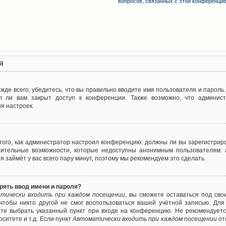
вопросов, связанных с этой конференци
я
де всего, убедитесь, что вы правильно вводите имя пользователя и пароль
л ли вам закрыт доступ к конференции. Также возможно, что админис
я настроек.
т того, как администратор настроил конференцию: должны ли вы зарегистрир
нительные возможности, которые недоступны анонимным пользователям: а
ия займёт у вас всего пару минут, поэтому мы рекомендуем это сделать.
рять ввод имени и пароля?
тически входить при каждом посещении
, вы сможете оставаться под св
 чтобы никто другой не смог воспользоваться вашей учётной записью. Для
ете выбрать указанный пункт при входе на конференцию. Не рекомендуетс
ситете и т.д. Если пункт
Автоматически входить при каждом посещении
от