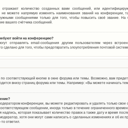
 отражают количество созданных вами сообщений, или идентифицирую
 не можете напрямую изменять наименования званий на конференции, та
ужными сообщениями только для того, чтобы повысить своё звание. На
ие вашего счётчика сообщений.
требуют войти на конференцию?
могут отправлять email-сообщения другим пользователям через встро
то сделано для того, чтобы предотвратить злоупотребления почтовой систе
по соответствующей кнопке в окне форума или темы. Возможно, вам придет
дится внизу страниц форума или темы. Например: «Вы можете начинать темы
щение?
одератором конференции, вы можете редактировать и удалять только свои
соответствующем сообщении, иногда только в течение ограниченного времени
 надпись, которая показывает количество правок а также дату и время после
одератор, хотя они могут сами написать о сделанных изменениях и об их пр
-то ответил.