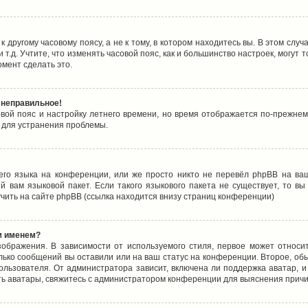
 другому часовому поясу, а не к тому, в котором находитесь вы. В этом случ
 и т.д. Учтите, что изменять часовой пояс, как и большинство настроек, могу
омент сделать это.
 неправильное!
овой пояс и настройку летнего времени, но время отображается по-прежнем
 для устранения проблемы.
его языка на конференции, или же просто никто не перевёл phpBB на ваш
 вам языковой пакет. Если такого языкового пакета не существует, то в
ить на сайте phpBB (ссылка находится внизу страниц конференции)
м именем?
ображения. В зависимости от используемого стиля, первое может относит
олько сообщений вы оставили или на ваш статус на конференции. Второе, об
льзователя. От администратора зависит, включена ли поддержка аватар, и 
ть аватары, свяжитесь с администратором конференции для выяснения причи