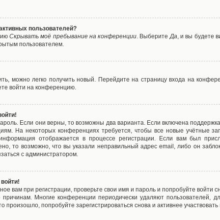
е активных пользователей?
цию
Скрывать моё пребывание на конференции
. Выберите
Да
, и вы будете
крытым пользователем.
вить, можно легко получить новый. Перейдите на страницу входа на конфе
ете войти на конференцию.
войти!
ароль. Если они верны, то возможны два варианта. Если включена поддержка
циям. На некоторых конференциях требуется, чтобы все новые учётные з
 информация отображается в процессе регистрации. Если вам был присл
ено, то возможно, что вы указали неправильный адрес email, либо он забло
язаться с администратором.
 войти!
ое вам при регистрации, проверьте свои имя и пароль и попробуйте войти 
то причинам. Многие конференции периодически удаляют пользователей, д
о произошло, попробуйте зарегистрироваться снова и активнее участвовать в