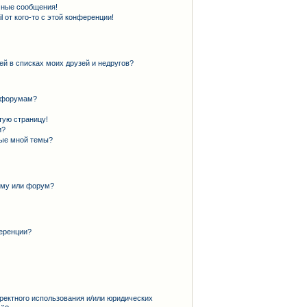
чные сообщения!
 от кого-то с этой конференции!
ей в списках моих друзей и недругов?
и форумам?
тую страницу!
и?
ные мной темы?
ему или форум?
еренции?
ректного использования и/или юридических