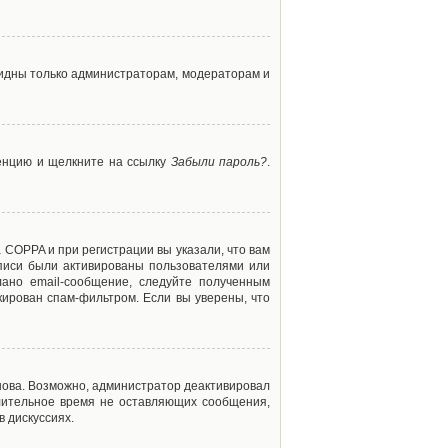
 видны только администраторам, модераторам и
ренцию и щелкните на ссылку
Забыли пароль?
.
 COPPA и при регистрации вы указали, что вам
аписи были активированы пользователями или
ано email-сообщение, следуйте полученным
кирован спам-фильтром. Если вы уверены, что
снова. Возможно, администратор деактивировал
лительное время не оставляющих сообщения,
 дискуссиях.