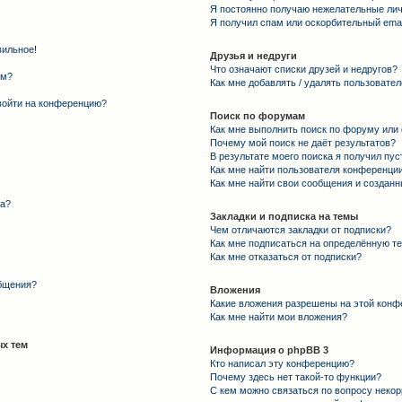
Я постоянно получаю нежелательные ли
Я получил спам или оскорбительный email
вильное!
Друзья и недруги
Что означают списки друзей и недругов?
ем?
Как мне добавлять / удалять пользовател
 войти на конференцию?
Поиск по форумам
Как мне выполнить поиск по форуму ил
Почему мой поиск не даёт результатов?
В результате моего поиска я получил пус
Как мне найти пользователя конференци
Как мне найти свои сообщения и создан
та?
Закладки и подписка на темы
Чем отличаются закладки от подписки?
Как мне подписаться на определённую т
Как мне отказаться от подписки?
общения?
Вложения
Какие вложения разрешены на этой конф
Как мне найти мои вложения?
х тем
Информация о phpBB 3
Кто написал эту конференцию?
Почему здесь нет такой-то функции?
С кем можно связаться по вопросу некор