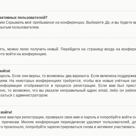
е активных пользователей?
цию
Скрывать моё пребывание на конференции
. Выберите
Да
, и вы будете
крытым пользователем.
вить, можно легко получить новый. Перейдите на страницу входа на конфе
ете войти на конференцию.
войти!
ароль. Если они верны, то возможны два варианта. Если включена поддержка
циям. На некоторых конференциях требуется, чтобы все новые учётные з
 информация отображается в процессе регистрации. Если вам был присл
ено, то возможно, что вы указали неправильный адрес email, либо он забло
язаться с администратором.
 войти!
ое вам при регистрации, проверьте свои имя и пароль и попробуйте войти 
то причинам. Многие конференции периодически удаляют пользователей, д
о произошло, попробуйте зарегистрироваться снова и активнее участвовать в