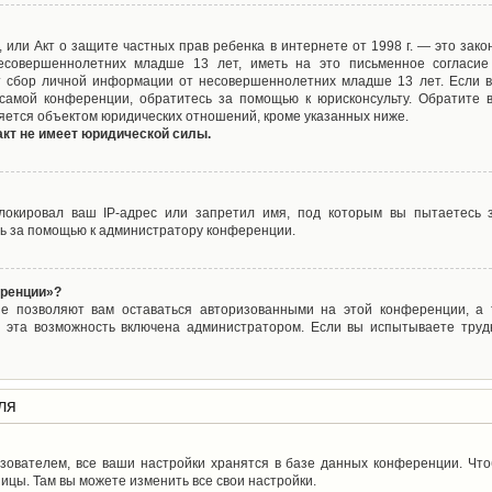
ct), или Акт о защите частных прав ребенка в интернете от 1998 г. — это з
совершеннолетних младше 13 лет, иметь на это письменное согласие
 сбор личной информации от несовершеннолетних младше 13 лет. Если вы
самой конференции, обратитесь за помощью к юрисконсульту. Обратите 
яется объектом юридических отношений, кроме указанных ниже.
акт не имеет юридической силы.
окировал ваш IP-адрес или запретил имя, под которым вы пытаетесь з
ь за помощью к администратору конференции.
еренции»?
ые позволяют вам оставаться авторизованными на этой конференции, а т
 эта возможность включена администратором. Если вы испытываете труд
ля
зователем, все ваши настройки хранятся в базе данных конференции. Чт
ицы. Там вы можете изменить все свои настройки.