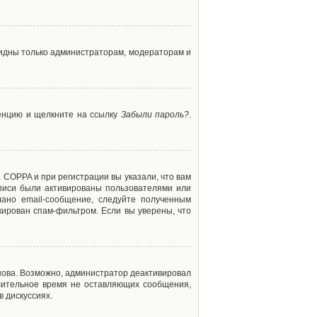
 видны только администраторам, модераторам и
ренцию и щелкните на ссылку
Забыли пароль?
.
 COPPA и при регистрации вы указали, что вам
аписи были активированы пользователями или
ано email-сообщение, следуйте полученным
кирован спам-фильтром. Если вы уверены, что
снова. Возможно, администратор деактивировал
лительное время не оставляющих сообщения,
 дискуссиях.