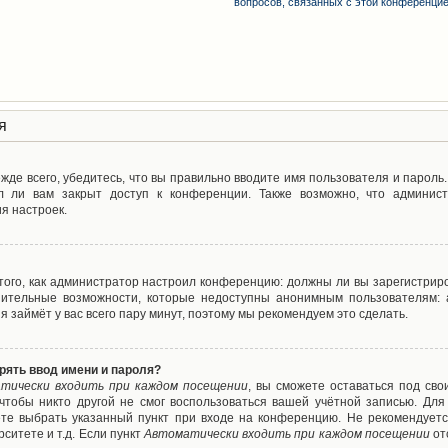
вопросов, связанных с этой конференци
я
де всего, убедитесь, что вы правильно вводите имя пользователя и пароль
л ли вам закрыт доступ к конференции. Также возможно, что админис
я настроек.
т того, как администратор настроил конференцию: должны ли вы зарегистрир
нительные возможности, которые недоступны анонимным пользователям: а
ия займёт у вас всего пару минут, поэтому мы рекомендуем это сделать.
рять ввод имени и пароля?
тически входить при каждом посещении
, вы сможете оставаться под св
 чтобы никто другой не смог воспользоваться вашей учётной записью. Для
ете выбрать указанный пункт при входе на конференцию. Не рекомендуетс
ситете и т.д. Если пункт
Автоматически входить при каждом посещении
от