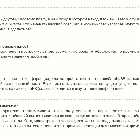
 другому часовому поясу, а не к тому, в котором находитесь вы. В этом случ
 и т.д. Учтите, что изменять часовой пояс, как и большинство настроек, могу
омент сделать это.
 неправильное!
овой пояс и настройку летнего времени, но время отображается по-прежнем
 для устранения проблемы.
его языка на конференции, или же просто никто не перевёл phpBB на ваш
 вам языковой пакет. Если такого языкового пакета не существует, то в
ить на сайте phpBB (ссылка находится внизу страниц конференции)
м именем?
ображения. В зависимости от используемого стиля, первое может относит
олько сообщений вы оставили или на ваш статус на конференции. Второе, об
льзователя. От администратора зависит, включена ли поддержка аватар, и 
ть аватары, свяжитесь с администратором конференции для выяснения причи