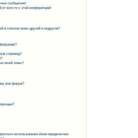
чные сообщения!
 от кого-то с этой конференции!
ей в списках моих друзей и недругов?
и форумам?
тую страницу!
и?
ные мной темы?
ему или форум?
еренции?
ректного использования и/или юридических