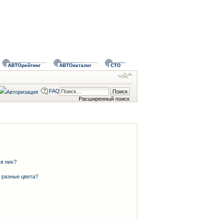
АВТОрейтинг
АВТОкаталог
СТО
FAQ
Расширенный поиск
 в них?
 разные цвета?