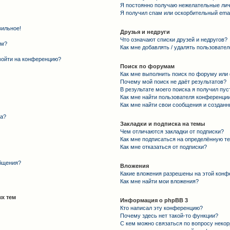
Я постоянно получаю нежелательные ли
Я получил спам или оскорбительный email
вильное!
Друзья и недруги
Что означают списки друзей и недругов?
ем?
Как мне добавлять / удалять пользовател
 войти на конференцию?
Поиск по форумам
Как мне выполнить поиск по форуму ил
Почему мой поиск не даёт результатов?
В результате моего поиска я получил пус
Как мне найти пользователя конференци
Как мне найти свои сообщения и создан
та?
Закладки и подписка на темы
Чем отличаются закладки от подписки?
Как мне подписаться на определённую т
Как мне отказаться от подписки?
общения?
Вложения
Какие вложения разрешены на этой конф
Как мне найти мои вложения?
х тем
Информация о phpBB 3
Кто написал эту конференцию?
Почему здесь нет такой-то функции?
С кем можно связаться по вопросу некор