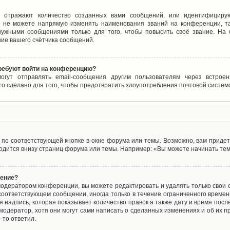
 отражают количество созданных вами сообщений, или идентифицирую
 не можете напрямую изменять наименования званий на конференции, та
ужными сообщениями только для того, чтобы повысить своё звание. На
ие вашего счётчика сообщений.
требуют войти на конференцию?
могут отправлять email-сообщения другим пользователям через встро
то сделано для того, чтобы предотвратить злоупотребления почтовой систе
по соответствующей кнопке в окне форума или темы. Возможно, вам придет
дится внизу страниц форума или темы. Например: «Вы можете начинать темы
щение?
одератором конференции, вы можете редактировать и удалять только свои
соответствующем сообщении, иногда только в течение ограниченного времени
 надпись, которая показывает количество правок а также дату и время после
одератор, хотя они могут сами написать о сделанных изменениях и об их пр
-то ответил.