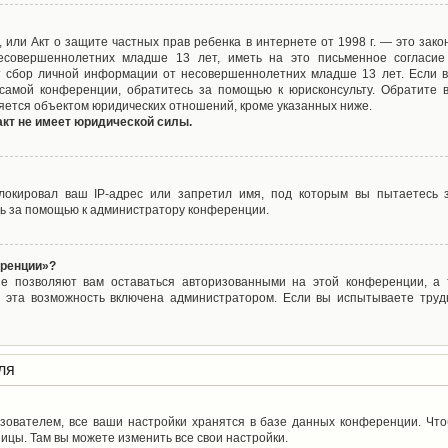
ct), или Акт о защите частных прав ребенка в интернете от 1998 г. — это з
совершеннолетних младше 13 лет, иметь на это письменное согласие
 сбор личной информации от несовершеннолетних младше 13 лет. Если вы
самой конференции, обратитесь за помощью к юрисконсульту. Обратите 
яется объектом юридических отношений, кроме указанных ниже.
акт не имеет юридической силы.
окировал ваш IP-адрес или запретил имя, под которым вы пытаетесь з
ь за помощью к администратору конференции.
еренции»?
ые позволяют вам оставаться авторизованными на этой конференции, а т
 эта возможность включена администратором. Если вы испытываете труд
ля
зователем, все ваши настройки хранятся в базе данных конференции. Чт
ицы. Там вы можете изменить все свои настройки.