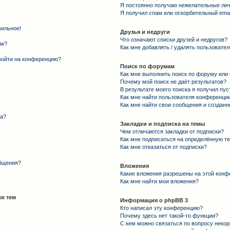
Я постоянно получаю нежелательные ли
Я получил спам или оскорбительный email
вильное!
Друзья и недруги
Что означают списки друзей и недругов?
ем?
Как мне добавлять / удалять пользовател
 войти на конференцию?
Поиск по форумам
Как мне выполнить поиск по форуму ил
Почему мой поиск не даёт результатов?
В результате моего поиска я получил пус
Как мне найти пользователя конференци
Как мне найти свои сообщения и создан
та?
Закладки и подписка на темы
Чем отличаются закладки от подписки?
Как мне подписаться на определённую т
Как мне отказаться от подписки?
общения?
Вложения
Какие вложения разрешены на этой конф
Как мне найти мои вложения?
х тем
Информация о phpBB 3
Кто написал эту конференцию?
Почему здесь нет такой-то функции?
С кем можно связаться по вопросу некор