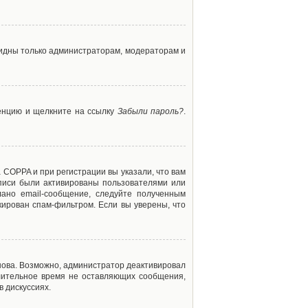
 видны только администраторам, модераторам и
ренцию и щелкните на ссылку
Забыли пароль?
.
 COPPA и при регистрации вы указали, что вам
аписи были активированы пользователями или
ано email-сообщение, следуйте полученным
кирован спам-фильтром. Если вы уверены, что
снова. Возможно, администратор деактивировал
лительное время не оставляющих сообщения,
 дискуссиях.