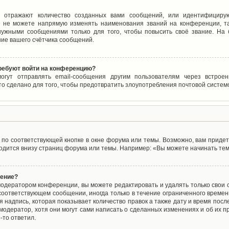
 отражают количество созданных вами сообщений, или идентифицирую
 не можете напрямую изменять наименования званий на конференции, та
ужными сообщениями только для того, чтобы повысить своё звание. На
ие вашего счётчика сообщений.
требуют войти на конференцию?
могут отправлять email-сообщения другим пользователям через встро
то сделано для того, чтобы предотвратить злоупотребления почтовой систе
по соответствующей кнопке в окне форума или темы. Возможно, вам придет
дится внизу страниц форума или темы. Например: «Вы можете начинать темы
щение?
одератором конференции, вы можете редактировать и удалять только свои
соответствующем сообщении, иногда только в течение ограниченного времени
 надпись, которая показывает количество правок а также дату и время после
одератор, хотя они могут сами написать о сделанных изменениях и об их пр
-то ответил.