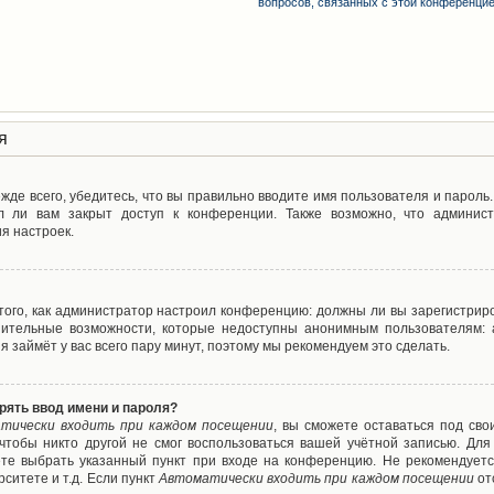
вопросов, связанных с этой конференци
я
де всего, убедитесь, что вы правильно вводите имя пользователя и пароль
л ли вам закрыт доступ к конференции. Также возможно, что админис
я настроек.
т того, как администратор настроил конференцию: должны ли вы зарегистрир
нительные возможности, которые недоступны анонимным пользователям: а
ия займёт у вас всего пару минут, поэтому мы рекомендуем это сделать.
рять ввод имени и пароля?
тически входить при каждом посещении
, вы сможете оставаться под св
 чтобы никто другой не смог воспользоваться вашей учётной записью. Для
ете выбрать указанный пункт при входе на конференцию. Не рекомендуетс
ситете и т.д. Если пункт
Автоматически входить при каждом посещении
от