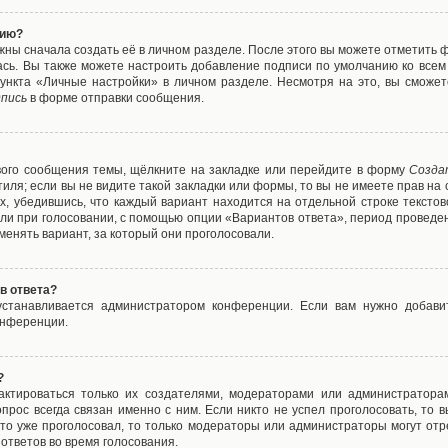
нию?
жны сначала создать её в личном разделе. После этого вы можете отметить 
ась. Вы также можете настроить добавление подписи по умолчанию ко все
ункта «Личные настройки» в личном разделе. Несмотря на это, вы сможет
пись
в форме отправки сообщения.
вого сообщения темы, щёлкните на закладке или перейдите в форму
Созда
тиля; если вы не видите такой закладки или формы, то вы не имеете прав на 
х, убедившись, что каждый вариант находится на отдельной строке текстов
ли при голосовании, с помощью опции «Вариантов ответа», период проведени
енять вариант, за который они проголосовали.
в ответа?
 устанавливается администратором конференции. Если вам нужно добави
онференции.
?
дактироваться только их создателями, модераторами или администратора
прос всегда связан именно с ним. Если никто не успел проголосовать, то 
о-то уже проголосовал, то только модераторы или администраторы могут отр
 ответов во время голосования.