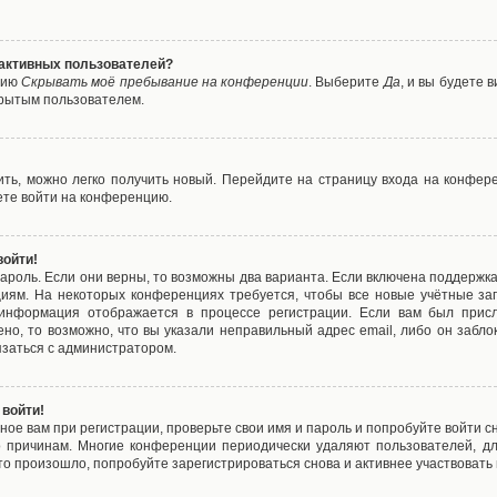
е активных пользователей?
цию
Скрывать моё пребывание на конференции
. Выберите
Да
, и вы будете
крытым пользователем.
вить, можно легко получить новый. Перейдите на страницу входа на конфе
ете войти на конференцию.
войти!
ароль. Если они верны, то возможны два варианта. Если включена поддержка
циям. На некоторых конференциях требуется, чтобы все новые учётные з
 информация отображается в процессе регистрации. Если вам был присл
ено, то возможно, что вы указали неправильный адрес email, либо он забло
язаться с администратором.
 войти!
ое вам при регистрации, проверьте свои имя и пароль и попробуйте войти 
то причинам. Многие конференции периодически удаляют пользователей, д
о произошло, попробуйте зарегистрироваться снова и активнее участвовать в