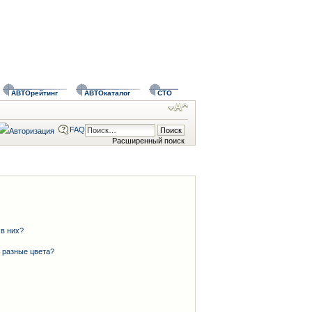
АВТОрейтинг
АВТОкаталог
СТО
FAQ
Расширенный поиск
 в них?
 разные цвета?