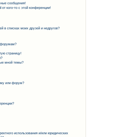
чные сообщения!
 от кого-то с этой конференции!
ей в списках моих друзей и недругов?
и форумам?
тую страницу!
и?
ные мной темы?
ему или форум?
еренции?
ректного использования и/или юридических