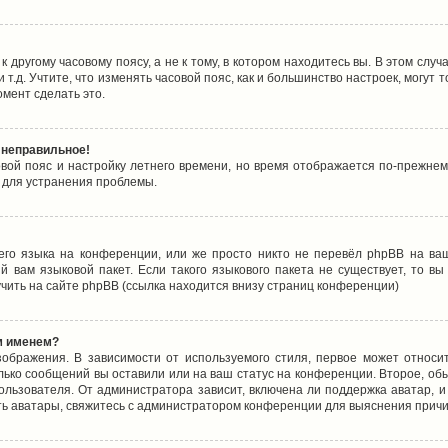
 другому часовому поясу, а не к тому, в котором находитесь вы. В этом случ
 и т.д. Учтите, что изменять часовой пояс, как и большинство настроек, могу
омент сделать это.
 неправильное!
овой пояс и настройку летнего времени, но время отображается по-прежнем
 для устранения проблемы.
его языка на конференции, или же просто никто не перевёл phpBB на ваш
 вам языковой пакет. Если такого языкового пакета не существует, то в
ить на сайте phpBB (ссылка находится внизу страниц конференции)
м именем?
ображения. В зависимости от используемого стиля, первое может относит
олько сообщений вы оставили или на ваш статус на конференции. Второе, об
льзователя. От администратора зависит, включена ли поддержка аватар, и 
ть аватары, свяжитесь с администратором конференции для выяснения причи