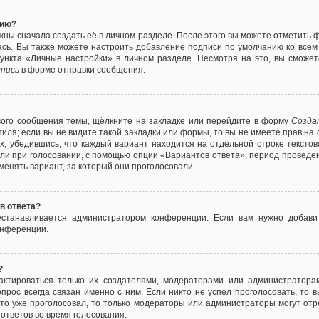
нию?
жны сначала создать её в личном разделе. После этого вы можете отметить 
ась. Вы также можете настроить добавление подписи по умолчанию ко все
ункта «Личные настройки» в личном разделе. Несмотря на это, вы сможет
пись
в форме отправки сообщения.
вого сообщения темы, щёлкните на закладке или перейдите в форму
Созда
тиля; если вы не видите такой закладки или формы, то вы не имеете прав на 
х, убедившись, что каждый вариант находится на отдельной строке текстов
ли при голосовании, с помощью опции «Вариантов ответа», период проведени
енять вариант, за который они проголосовали.
в ответа?
 устанавливается администратором конференции. Если вам нужно добави
онференции.
?
дактироваться только их создателями, модераторами или администратора
прос всегда связан именно с ним. Если никто не успел проголосовать, то 
о-то уже проголосовал, то только модераторы или администраторы могут отр
 ответов во время голосования.