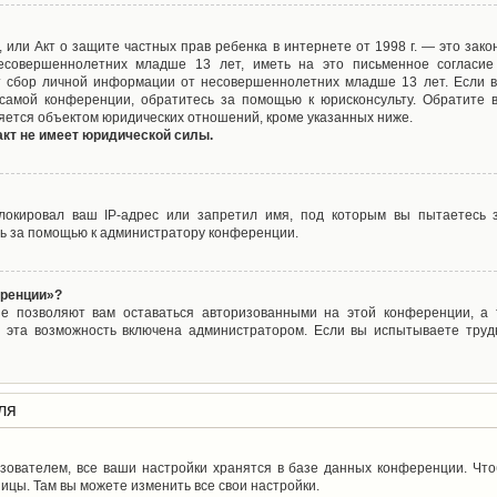
ct), или Акт о защите частных прав ребенка в интернете от 1998 г. — это з
совершеннолетних младше 13 лет, иметь на это письменное согласие
 сбор личной информации от несовершеннолетних младше 13 лет. Если вы
самой конференции, обратитесь за помощью к юрисконсульту. Обратите 
яется объектом юридических отношений, кроме указанных ниже.
акт не имеет юридической силы.
окировал ваш IP-адрес или запретил имя, под которым вы пытаетесь з
ь за помощью к администратору конференции.
еренции»?
ые позволяют вам оставаться авторизованными на этой конференции, а т
 эта возможность включена администратором. Если вы испытываете труд
ля
зователем, все ваши настройки хранятся в базе данных конференции. Чт
ицы. Там вы можете изменить все свои настройки.