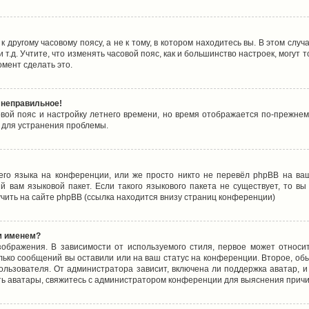
 другому часовому поясу, а не к тому, в котором находитесь вы. В этом случ
 и т.д. Учтите, что изменять часовой пояс, как и большинство настроек, могу
омент сделать это.
 неправильное!
овой пояс и настройку летнего времени, но время отображается по-прежнем
 для устранения проблемы.
его языка на конференции, или же просто никто не перевёл phpBB на ваш
 вам языковой пакет. Если такого языкового пакета не существует, то в
ить на сайте phpBB (ссылка находится внизу страниц конференции)
м именем?
ображения. В зависимости от используемого стиля, первое может относит
олько сообщений вы оставили или на ваш статус на конференции. Второе, об
льзователя. От администратора зависит, включена ли поддержка аватар, и 
ть аватары, свяжитесь с администратором конференции для выяснения причи