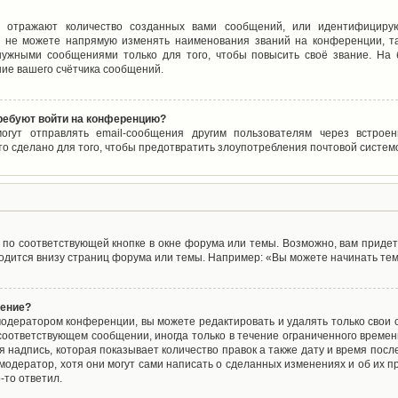
 отражают количество созданных вами сообщений, или идентифицирую
 не можете напрямую изменять наименования званий на конференции, та
ужными сообщениями только для того, чтобы повысить своё звание. На
ие вашего счётчика сообщений.
требуют войти на конференцию?
могут отправлять email-сообщения другим пользователям через встро
то сделано для того, чтобы предотвратить злоупотребления почтовой систе
по соответствующей кнопке в окне форума или темы. Возможно, вам придет
дится внизу страниц форума или темы. Например: «Вы можете начинать темы
щение?
одератором конференции, вы можете редактировать и удалять только свои
соответствующем сообщении, иногда только в течение ограниченного времени
 надпись, которая показывает количество правок а также дату и время после
одератор, хотя они могут сами написать о сделанных изменениях и об их пр
-то ответил.