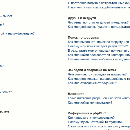
Я постоянно получаю нежелательные ли
Я получил спам или оскорбительный email
вильное!
Друзья и недруги
Что означают списки друзей и недругов?
ем?
Как мне добавлять / удалять пользовател
 войти на конференцию?
Поиск по форумам
Как мне выполнить поиск по форуму ил
Почему мой поиск не даёт результатов?
В результате моего поиска я получил пус
Как мне найти пользователя конференци
Как мне найти свои сообщения и создан
та?
Закладки и подписка на темы
Чем отличаются закладки от подписки?
Как мне подписаться на определённую т
Как мне отказаться от подписки?
общения?
Вложения
Какие вложения разрешены на этой конф
Как мне найти мои вложения?
х тем
Информация о phpBB 3
Кто написал эту конференцию?
Почему здесь нет такой-то функции?
С кем можно связаться по вопросу некор