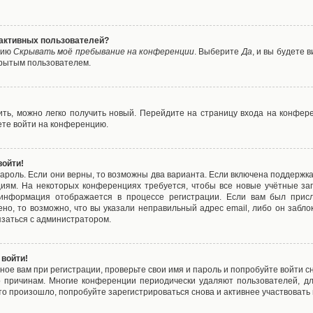
е активных пользователей?
цию
Скрывать моё пребывание на конференции
. Выберите
Да
, и вы будете
крытым пользователем.
вить, можно легко получить новый. Перейдите на страницу входа на конфе
ете войти на конференцию.
войти!
ароль. Если они верны, то возможны два варианта. Если включена поддержка
циям. На некоторых конференциях требуется, чтобы все новые учётные з
 информация отображается в процессе регистрации. Если вам был присл
ено, то возможно, что вы указали неправильный адрес email, либо он забло
язаться с администратором.
 войти!
ое вам при регистрации, проверьте свои имя и пароль и попробуйте войти 
то причинам. Многие конференции периодически удаляют пользователей, д
о произошло, попробуйте зарегистрироваться снова и активнее участвовать в