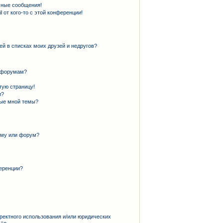
чные сообщения!
 от кого-то с этой конференции!
ей в списках моих друзей и недругов?
и форумам?
тую страницу!
и?
ные мной темы?
ему или форум?
еренции?
ректного использования и/или юридических