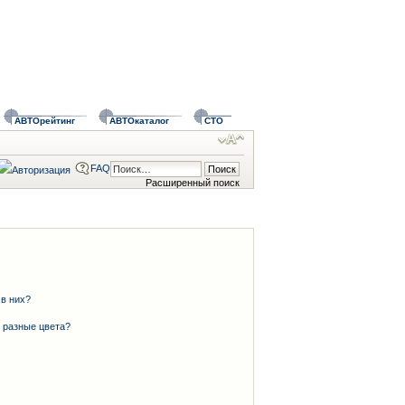
АВТОрейтинг
АВТОкаталог
СТО
FAQ
Расширенный поиск
 в них?
 разные цвета?