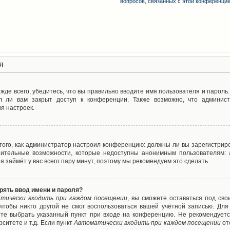
вопросов, связанных с этой конференци
я
де всего, убедитесь, что вы правильно вводите имя пользователя и пароль
л ли вам закрыт доступ к конференции. Также возможно, что админис
я настроек.
т того, как администратор настроил конференцию: должны ли вы зарегистрир
нительные возможности, которые недоступны анонимным пользователям: а
ия займёт у вас всего пару минут, поэтому мы рекомендуем это сделать.
рять ввод имени и пароля?
тически входить при каждом посещении
, вы сможете оставаться под св
 чтобы никто другой не смог воспользоваться вашей учётной записью. Для
ете выбрать указанный пункт при входе на конференцию. Не рекомендуетс
ситете и т.д. Если пункт
Автоматически входить при каждом посещении
от