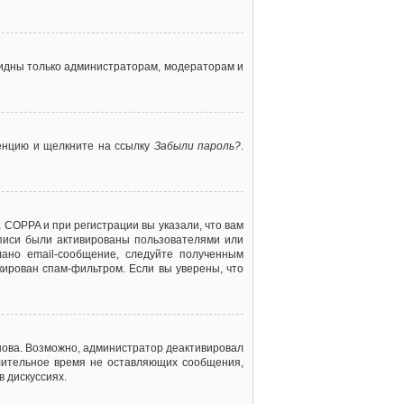
 видны только администраторам, модераторам и
ренцию и щелкните на ссылку
Забыли пароль?
.
 COPPA и при регистрации вы указали, что вам
аписи были активированы пользователями или
ано email-сообщение, следуйте полученным
кирован спам-фильтром. Если вы уверены, что
снова. Возможно, администратор деактивировал
лительное время не оставляющих сообщения,
 дискуссиях.