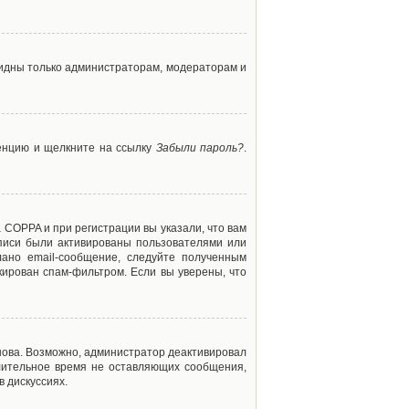
 видны только администраторам, модераторам и
ренцию и щелкните на ссылку
Забыли пароль?
.
 COPPA и при регистрации вы указали, что вам
аписи были активированы пользователями или
ано email-сообщение, следуйте полученным
кирован спам-фильтром. Если вы уверены, что
снова. Возможно, администратор деактивировал
лительное время не оставляющих сообщения,
 дискуссиях.