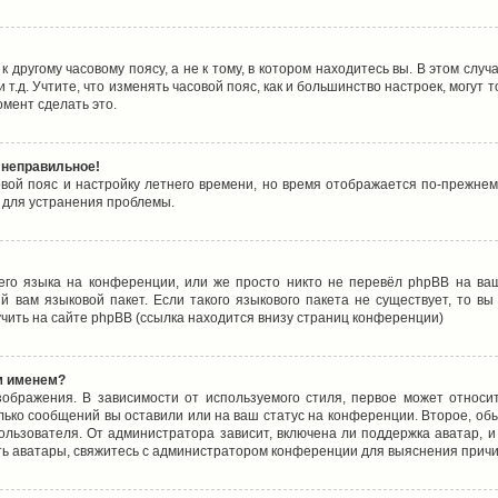
 другому часовому поясу, а не к тому, в котором находитесь вы. В этом случ
 и т.д. Учтите, что изменять часовой пояс, как и большинство настроек, могу
омент сделать это.
 неправильное!
овой пояс и настройку летнего времени, но время отображается по-прежнем
 для устранения проблемы.
его языка на конференции, или же просто никто не перевёл phpBB на ваш
 вам языковой пакет. Если такого языкового пакета не существует, то в
ить на сайте phpBB (ссылка находится внизу страниц конференции)
м именем?
ображения. В зависимости от используемого стиля, первое может относит
олько сообщений вы оставили или на ваш статус на конференции. Второе, об
льзователя. От администратора зависит, включена ли поддержка аватар, и 
ть аватары, свяжитесь с администратором конференции для выяснения причи