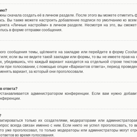
нию?
жны сначала создать её в личном разделе. После этого вы можете отметить 
ась. Вы также можете настроить добавление подписи по умолчанию ко все
ункта «Личные настройки» в личном разделе. Несмотря на это, вы сможет
пись
в форме отправки сообщения.
вого сообщения темы, щёлкните на закладке или перейдите в форму
Созда
тиля; если вы не видите такой закладки или формы, то вы не имеете прав на 
х, убедившись, что каждый вариант находится на отдельной строке текстов
ли при голосовании, с помощью опции «Вариантов ответа», период проведени
енять вариант, за который они проголосовали.
в ответа?
 устанавливается администратором конференции. Если вам нужно добави
онференции.
?
дактироваться только их создателями, модераторами или администратора
прос всегда связан именно с ним. Если никто не успел проголосовать, то 
о-то уже проголосовал, то только модераторы или администраторы могут отр
 ответов во время голосования.