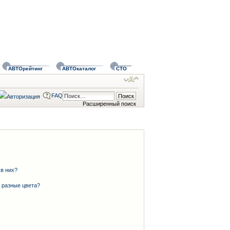
АВТОрейтинг
АВТОкаталог
СТО
FAQ
Расширенный поиск
 в них?
 разные цвета?