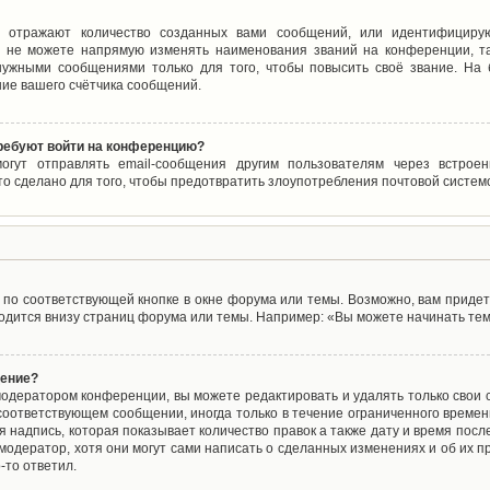
 отражают количество созданных вами сообщений, или идентифицирую
 не можете напрямую изменять наименования званий на конференции, та
ужными сообщениями только для того, чтобы повысить своё звание. На
ие вашего счётчика сообщений.
требуют войти на конференцию?
могут отправлять email-сообщения другим пользователям через встро
то сделано для того, чтобы предотвратить злоупотребления почтовой систе
по соответствующей кнопке в окне форума или темы. Возможно, вам придет
дится внизу страниц форума или темы. Например: «Вы можете начинать темы
щение?
одератором конференции, вы можете редактировать и удалять только свои
соответствующем сообщении, иногда только в течение ограниченного времени
 надпись, которая показывает количество правок а также дату и время после
одератор, хотя они могут сами написать о сделанных изменениях и об их пр
-то ответил.