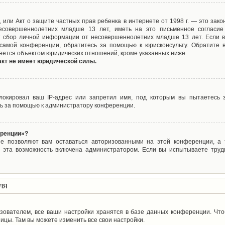
ct), или Акт о защите частных прав ребенка в интернете от 1998 г. — это з
совершеннолетних младше 13 лет, иметь на это письменное согласие
 сбор личной информации от несовершеннолетних младше 13 лет. Если вы
самой конференции, обратитесь за помощью к юрисконсульту. Обратите 
яется объектом юридических отношений, кроме указанных ниже.
акт не имеет юридической силы.
окировал ваш IP-адрес или запретил имя, под которым вы пытаетесь з
ь за помощью к администратору конференции.
еренции»?
ые позволяют вам оставаться авторизованными на этой конференции, а т
 эта возможность включена администратором. Если вы испытываете труд
ля
зователем, все ваши настройки хранятся в базе данных конференции. Чт
ицы. Там вы можете изменить все свои настройки.