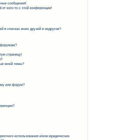
чные сообщения!
 от кого-то с этой конференции!
ей в списках моих друзей и недругов?
и форумам?
тую страницу!
и?
ные мной темы?
ему или форум?
еренции?
ректного использования и/или юридических