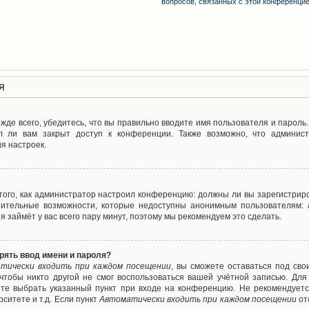
вопросов, связанных с этой конференци
я
де всего, убедитесь, что вы правильно вводите имя пользователя и пароль
л ли вам закрыт доступ к конференции. Также возможно, что админис
я настроек.
т того, как администратор настроил конференцию: должны ли вы зарегистрир
нительные возможности, которые недоступны анонимным пользователям: а
ия займёт у вас всего пару минут, поэтому мы рекомендуем это сделать.
рять ввод имени и пароля?
тически входить при каждом посещении
, вы сможете оставаться под св
 чтобы никто другой не смог воспользоваться вашей учётной записью. Для
ете выбрать указанный пункт при входе на конференцию. Не рекомендуетс
ситете и т.д. Если пункт
Автоматически входить при каждом посещении
от