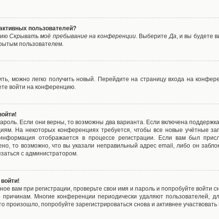
е активных пользователей?
цию
Скрывать моё пребывание на конференции
. Выберите
Да
, и вы будете
крытым пользователем.
вить, можно легко получить новый. Перейдите на страницу входа на конфе
ете войти на конференцию.
войти!
ароль. Если они верны, то возможны два варианта. Если включена поддержка
циям. На некоторых конференциях требуется, чтобы все новые учётные з
 информация отображается в процессе регистрации. Если вам был присл
ено, то возможно, что вы указали неправильный адрес email, либо он забло
язаться с администратором.
 войти!
ое вам при регистрации, проверьте свои имя и пароль и попробуйте войти 
то причинам. Многие конференции периодически удаляют пользователей, д
о произошло, попробуйте зарегистрироваться снова и активнее участвовать в