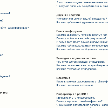
Я постоянно получаю нежелательные ли
Я получил спам или оскорбительный email
вильное!
Друзья и недруги
Что означают списки друзей и недругов?
ем?
Как мне добавлять / удалять пользовател
 войти на конференцию?
Поиск по форумам
Как мне выполнить поиск по форуму ил
Почему мой поиск не даёт результатов?
В результате моего поиска я получил пус
Как мне найти пользователя конференци
Как мне найти свои сообщения и создан
та?
Закладки и подписка на темы
Чем отличаются закладки от подписки?
Как мне подписаться на определённую т
Как мне отказаться от подписки?
общения?
Вложения
Какие вложения разрешены на этой конф
Как мне найти мои вложения?
х тем
Информация о phpBB 3
Кто написал эту конференцию?
Почему здесь нет такой-то функции?
С кем можно связаться по вопросу некор