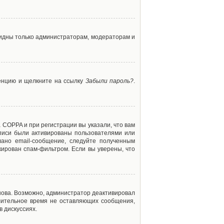
 видны только администраторам, модераторам и
ренцию и щелкните на ссылку
Забыли пароль?
.
 COPPA и при регистрации вы указали, что вам
аписи были активированы пользователями или
ано email-сообщение, следуйте полученным
кирован спам-фильтром. Если вы уверены, что
снова. Возможно, администратор деактивировал
лительное время не оставляющих сообщения,
 дискуссиях.