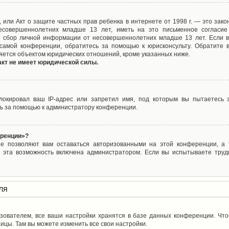
ct), или Акт о защите частных прав ребенка в интернете от 1998 г. — это з
совершеннолетних младше 13 лет, иметь на это письменное согласие
 сбор личной информации от несовершеннолетних младше 13 лет. Если вы
самой конференции, обратитесь за помощью к юрисконсульту. Обратите 
яется объектом юридических отношений, кроме указанных ниже.
акт не имеет юридической силы.
окировал ваш IP-адрес или запретил имя, под которым вы пытаетесь з
ь за помощью к администратору конференции.
еренции»?
ые позволяют вам оставаться авторизованными на этой конференции, а т
 эта возможность включена администратором. Если вы испытываете труд
ля
зователем, все ваши настройки хранятся в базе данных конференции. Чт
ицы. Там вы можете изменить все свои настройки.