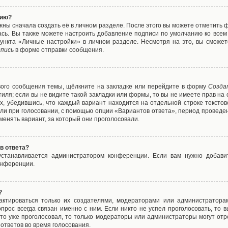
нию?
жны сначала создать её в личном разделе. После этого вы можете отметить 
ась. Вы также можете настроить добавление подписи по умолчанию ко все
ункта «Личные настройки» в личном разделе. Несмотря на это, вы сможет
пись
в форме отправки сообщения.
вого сообщения темы, щёлкните на закладке или перейдите в форму
Созда
тиля; если вы не видите такой закладки или формы, то вы не имеете прав на 
х, убедившись, что каждый вариант находится на отдельной строке текстов
ли при голосовании, с помощью опции «Вариантов ответа», период проведени
енять вариант, за который они проголосовали.
в ответа?
 устанавливается администратором конференции. Если вам нужно добави
онференции.
?
дактироваться только их создателями, модераторами или администратора
прос всегда связан именно с ним. Если никто не успел проголосовать, то 
о-то уже проголосовал, то только модераторы или администраторы могут отр
 ответов во время голосования.