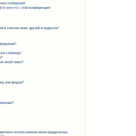
чные сообщения!
 от кого-то с этой конференции!
ей в списках моих друзей и недругов?
и форумам?
тую страницу!
и?
ные мной темы?
ему или форум?
еренции?
ректного использования и/или юридических