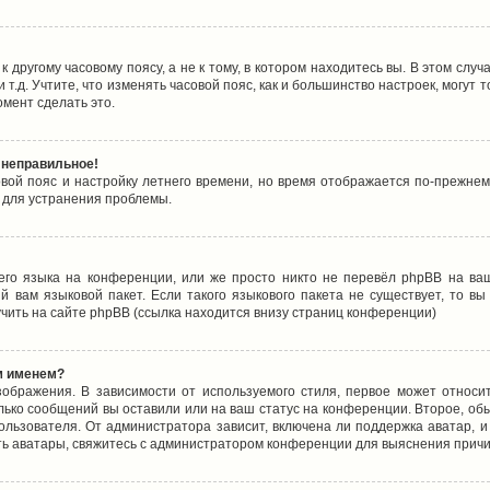
 другому часовому поясу, а не к тому, в котором находитесь вы. В этом случ
 и т.д. Учтите, что изменять часовой пояс, как и большинство настроек, могу
омент сделать это.
 неправильное!
овой пояс и настройку летнего времени, но время отображается по-прежнем
 для устранения проблемы.
его языка на конференции, или же просто никто не перевёл phpBB на ваш
 вам языковой пакет. Если такого языкового пакета не существует, то в
ить на сайте phpBB (ссылка находится внизу страниц конференции)
м именем?
ображения. В зависимости от используемого стиля, первое может относит
олько сообщений вы оставили или на ваш статус на конференции. Второе, об
льзователя. От администратора зависит, включена ли поддержка аватар, и 
ть аватары, свяжитесь с администратором конференции для выяснения причи