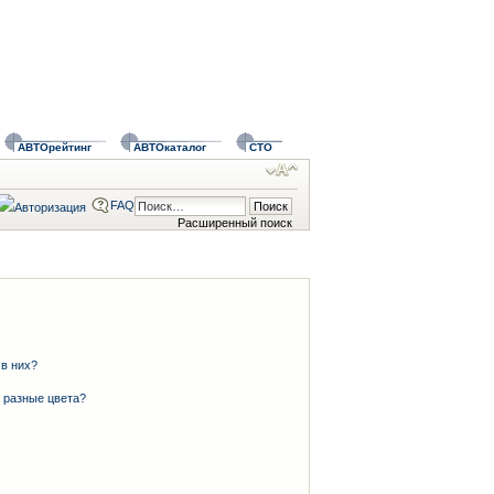
АВТОрейтинг
АВТОкаталог
СТО
FAQ
Расширенный поиск
 в них?
 разные цвета?