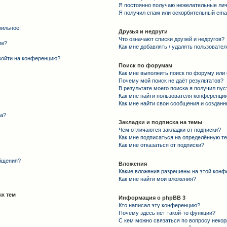
Я постоянно получаю нежелательные ли
Я получил спам или оскорбительный email
вильное!
Друзья и недруги
Что означают списки друзей и недругов?
ем?
Как мне добавлять / удалять пользовател
 войти на конференцию?
Поиск по форумам
Как мне выполнить поиск по форуму ил
Почему мой поиск не даёт результатов?
В результате моего поиска я получил пус
Как мне найти пользователя конференци
Как мне найти свои сообщения и создан
та?
Закладки и подписка на темы
Чем отличаются закладки от подписки?
Как мне подписаться на определённую т
Как мне отказаться от подписки?
общения?
Вложения
Какие вложения разрешены на этой конф
Как мне найти мои вложения?
х тем
Информация о phpBB 3
Кто написал эту конференцию?
Почему здесь нет такой-то функции?
С кем можно связаться по вопросу некор