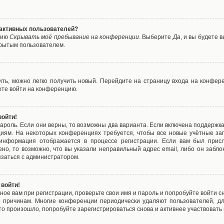
е активных пользователей?
цию
Скрывать моё пребывание на конференции
. Выберите
Да
, и вы будете
крытым пользователем.
вить, можно легко получить новый. Перейдите на страницу входа на конфе
ете войти на конференцию.
войти!
ароль. Если они верны, то возможны два варианта. Если включена поддержка
циям. На некоторых конференциях требуется, чтобы все новые учётные з
 информация отображается в процессе регистрации. Если вам был присл
ено, то возможно, что вы указали неправильный адрес email, либо он забло
язаться с администратором.
 войти!
ое вам при регистрации, проверьте свои имя и пароль и попробуйте войти 
то причинам. Многие конференции периодически удаляют пользователей, д
о произошло, попробуйте зарегистрироваться снова и активнее участвовать в