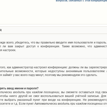
вопросов, связанных с этой конференци
я
де всего, убедитесь, что вы правильно вводите имя пользователя и пароль
л ли вам закрыт доступ к конференции. Также возможно, что админис
я настроек.
т того, как администратор настроил конференцию: должны ли вы зарегистрир
нительные возможности, которые недоступны анонимным пользователям: а
ия займёт у вас всего пару минут, поэтому мы рекомендуем это сделать.
рять ввод имени и пароля?
тически входить при каждом посещении
, вы сможете оставаться под св
 чтобы никто другой не смог воспользоваться вашей учётной записью. Для
ете выбрать указанный пункт при входе на конференцию. Не рекомендуетс
ситете и т.д. Если пункт
Автоматически входить при каждом посещении
от