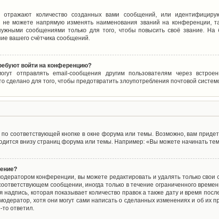
 отражают количество созданных вами сообщений, или идентифицирую
 не можете напрямую изменять наименования званий на конференции, та
ужными сообщениями только для того, чтобы повысить своё звание. На
ие вашего счётчика сообщений.
требуют войти на конференцию?
могут отправлять email-сообщения другим пользователям через встро
то сделано для того, чтобы предотвратить злоупотребления почтовой систе
по соответствующей кнопке в окне форума или темы. Возможно, вам придет
дится внизу страниц форума или темы. Например: «Вы можете начинать темы
щение?
одератором конференции, вы можете редактировать и удалять только свои
соответствующем сообщении, иногда только в течение ограниченного времени
 надпись, которая показывает количество правок а также дату и время после
одератор, хотя они могут сами написать о сделанных изменениях и об их пр
-то ответил.