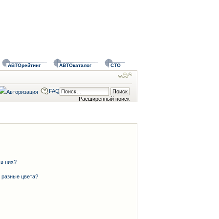
АВТОрейтинг
АВТОкаталог
СТО
FAQ
Расширенный поиск
 в них?
 разные цвета?