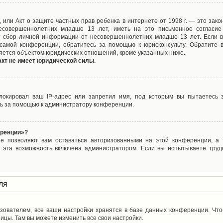
ct), или Акт о защите частных прав ребенка в интернете от 1998 г. — это з
совершеннолетних младше 13 лет, иметь на это письменное согласие
 сбор личной информации от несовершеннолетних младше 13 лет. Если вы
самой конференции, обратитесь за помощью к юрисконсульту. Обратите 
яется объектом юридических отношений, кроме указанных ниже.
акт не имеет юридической силы.
окировал ваш IP-адрес или запретил имя, под которым вы пытаетесь з
ь за помощью к администратору конференции.
еренции»?
ые позволяют вам оставаться авторизованными на этой конференции, а т
 эта возможность включена администратором. Если вы испытываете труд
ля
зователем, все ваши настройки хранятся в базе данных конференции. Чт
ицы. Там вы можете изменить все свои настройки.