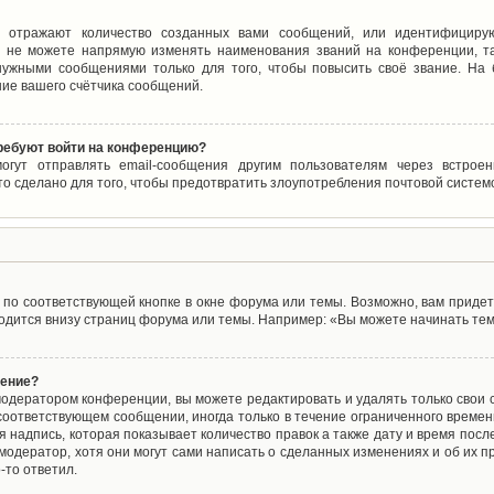
 отражают количество созданных вами сообщений, или идентифицирую
 не можете напрямую изменять наименования званий на конференции, та
ужными сообщениями только для того, чтобы повысить своё звание. На
ие вашего счётчика сообщений.
требуют войти на конференцию?
могут отправлять email-сообщения другим пользователям через встро
то сделано для того, чтобы предотвратить злоупотребления почтовой систе
по соответствующей кнопке в окне форума или темы. Возможно, вам придет
дится внизу страниц форума или темы. Например: «Вы можете начинать темы
щение?
одератором конференции, вы можете редактировать и удалять только свои
соответствующем сообщении, иногда только в течение ограниченного времени
 надпись, которая показывает количество правок а также дату и время после
одератор, хотя они могут сами написать о сделанных изменениях и об их пр
-то ответил.