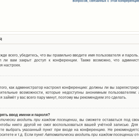
вопросов, связанных с этой конференци
я
де всего, убедитесь, что вы правильно вводите имя пользователя и пароль
л ли вам закрыт доступ к конференции. Также возможно, что админис
я настроек.
т того, как администратор настроил конференцию: должны ли вы зарегистрир
нительные возможности, которые недоступны анонимным пользователям: а
ия займёт у вас всего пару минут, поэтому мы рекомендуем это сделать.
рять ввод имени и пароля?
тически входить при каждом посещении
, вы сможете оставаться под св
 чтобы никто другой не смог воспользоваться вашей учётной записью. Для
ете выбрать указанный пункт при входе на конференцию. Не рекомендуетс
ситете и т.д. Если пункт
Автоматически входить при каждом посещении
от