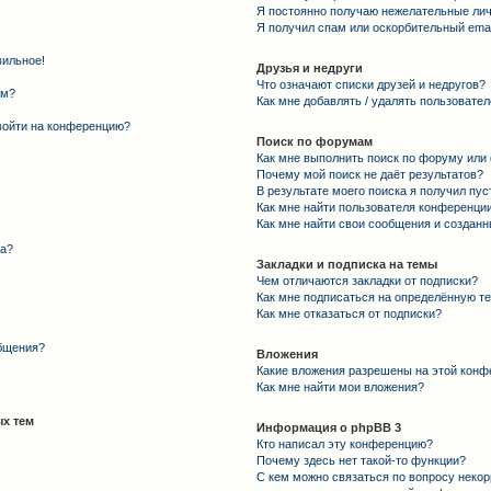
Я постоянно получаю нежелательные ли
Я получил спам или оскорбительный email
вильное!
Друзья и недруги
Что означают списки друзей и недругов?
ем?
Как мне добавлять / удалять пользовател
 войти на конференцию?
Поиск по форумам
Как мне выполнить поиск по форуму ил
Почему мой поиск не даёт результатов?
В результате моего поиска я получил пус
Как мне найти пользователя конференци
Как мне найти свои сообщения и создан
та?
Закладки и подписка на темы
Чем отличаются закладки от подписки?
Как мне подписаться на определённую т
Как мне отказаться от подписки?
общения?
Вложения
Какие вложения разрешены на этой конф
Как мне найти мои вложения?
х тем
Информация о phpBB 3
Кто написал эту конференцию?
Почему здесь нет такой-то функции?
С кем можно связаться по вопросу некор