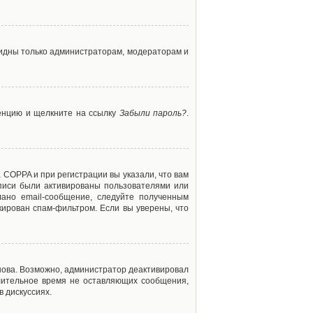
 видны только администраторам, модераторам и
ренцию и щелкните на ссылку
Забыли пароль?
.
 COPPA и при регистрации вы указали, что вам
аписи были активированы пользователями или
ано email-сообщение, следуйте полученным
кирован спам-фильтром. Если вы уверены, что
снова. Возможно, администратор деактивировал
лительное время не оставляющих сообщения,
 дискуссиях.