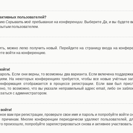
е активных пользователей?
цию
Скрывать моё пребывание на конференции
. Выберите
Да
, и вы будете
крытым пользователем.
вить, можно легко получить новый. Перейдите на страницу входа на конфе
ете войти на конференцию.
войти!
ароль. Если они верны, то возможны два варианта. Если включена поддержка
циям. На некоторых конференциях требуется, чтобы все новые учётные з
 информация отображается в процессе регистрации. Если вам был присл
ено, то возможно, что вы указали неправильный адрес email, либо он забло
язаться с администратором.
 войти!
ое вам при регистрации, проверьте свои имя и пароль и попробуйте войти 
то причинам. Многие конференции периодически удаляют пользователей, д
о произошло, попробуйте зарегистрироваться снова и активнее участвовать в