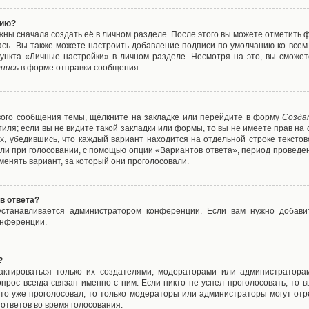
нию?
жны сначала создать её в личном разделе. После этого вы можете отметить 
ась. Вы также можете настроить добавление подписи по умолчанию ко все
ункта «Личные настройки» в личном разделе. Несмотря на это, вы сможет
пись
в форме отправки сообщения.
вого сообщения темы, щёлкните на закладке или перейдите в форму
Созда
тиля; если вы не видите такой закладки или формы, то вы не имеете прав на 
х, убедившись, что каждый вариант находится на отдельной строке текстов
ли при голосовании, с помощью опции «Вариантов ответа», период проведени
енять вариант, за который они проголосовали.
в ответа?
 устанавливается администратором конференции. Если вам нужно добави
онференции.
?
дактироваться только их создателями, модераторами или администратора
прос всегда связан именно с ним. Если никто не успел проголосовать, то 
о-то уже проголосовал, то только модераторы или администраторы могут отр
 ответов во время голосования.