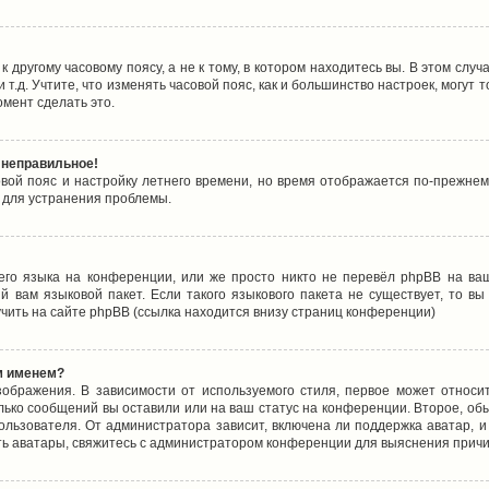
 другому часовому поясу, а не к тому, в котором находитесь вы. В этом случ
 и т.д. Учтите, что изменять часовой пояс, как и большинство настроек, могу
омент сделать это.
 неправильное!
овой пояс и настройку летнего времени, но время отображается по-прежнем
 для устранения проблемы.
его языка на конференции, или же просто никто не перевёл phpBB на ваш
 вам языковой пакет. Если такого языкового пакета не существует, то в
ить на сайте phpBB (ссылка находится внизу страниц конференции)
м именем?
ображения. В зависимости от используемого стиля, первое может относит
олько сообщений вы оставили или на ваш статус на конференции. Второе, об
льзователя. От администратора зависит, включена ли поддержка аватар, и 
ть аватары, свяжитесь с администратором конференции для выяснения причи