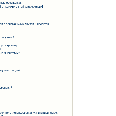
чные сообщения!
 от кого-то с этой конференции!
ей в списках моих друзей и недругов?
и форумам?
тую страницу!
и?
ные мной темы?
ему или форум?
еренции?
ректного использования и/или юридических