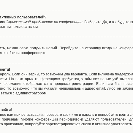
е активных пользователей?
цию
Скрывать моё пребывание на конференции
. Выберите
Да
, и вы будете
крытым пользователем.
вить, можно легко получить новый. Перейдите на страницу входа на конфе
ете войти на конференцию.
войти!
ароль. Если они верны, то возможны два варианта. Если включена поддержка
циям. На некоторых конференциях требуется, чтобы все новые учётные з
 информация отображается в процессе регистрации. Если вам был присл
ено, то возможно, что вы указали неправильный адрес email, либо он забло
язаться с администратором.
 войти!
ое вам при регистрации, проверьте свои имя и пароль и попробуйте войти 
то причинам. Многие конференции периодически удаляют пользователей, д
о произошло, попробуйте зарегистрироваться снова и активнее участвовать в