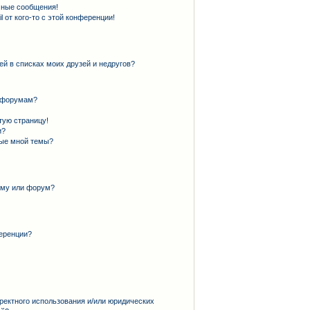
чные сообщения!
 от кого-то с этой конференции!
ей в списках моих друзей и недругов?
и форумам?
тую страницу!
и?
ные мной темы?
ему или форум?
еренции?
ректного использования и/или юридических