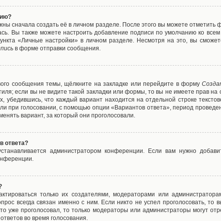
нию?
жны сначала создать её в личном разделе. После этого вы можете отметить 
ась. Вы также можете настроить добавление подписи по умолчанию ко все
ункта «Личные настройки» в личном разделе. Несмотря на это, вы сможет
пись
в форме отправки сообщения.
вого сообщения темы, щёлкните на закладке или перейдите в форму
Созда
тиля; если вы не видите такой закладки или формы, то вы не имеете прав на 
х, убедившись, что каждый вариант находится на отдельной строке текстов
ли при голосовании, с помощью опции «Вариантов ответа», период проведени
енять вариант, за который они проголосовали.
в ответа?
 устанавливается администратором конференции. Если вам нужно добави
онференции.
?
дактироваться только их создателями, модераторами или администратора
прос всегда связан именно с ним. Если никто не успел проголосовать, то 
о-то уже проголосовал, то только модераторы или администраторы могут отр
 ответов во время голосования.