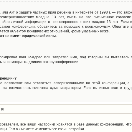
ct), или Акт о защите частных прав ребенка в интернете от 1998 г. — это з
совершеннолетних младше 13 лет, иметь на это письменное согласие
 сбор личной информации от несовершеннолетних младше 13 лет. Если вы
самой конференции, обратитесь за помощью к юрисконсульту. Обратите 
яется объектом юридических отношений, кроме указанных ниже.
акт не имеет юридической силы.
окировал ваш IP-адрес или запретил имя, под которым вы пытаетесь з
ь за помощью к администратору конференции.
еренции»?
ые позволяют вам оставаться авторизованными на этой конференции, а т
 эта возможность включена администратором. Если вы испытываете труд
ля
зователем, все ваши настройки хранятся в базе данных конференции. Чт
ицы. Там вы можете изменить все свои настройки.