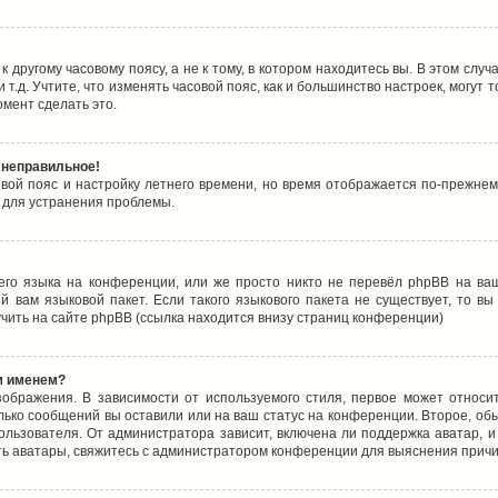
 другому часовому поясу, а не к тому, в котором находитесь вы. В этом случ
 и т.д. Учтите, что изменять часовой пояс, как и большинство настроек, могу
омент сделать это.
 неправильное!
овой пояс и настройку летнего времени, но время отображается по-прежнем
 для устранения проблемы.
его языка на конференции, или же просто никто не перевёл phpBB на ваш
 вам языковой пакет. Если такого языкового пакета не существует, то в
ить на сайте phpBB (ссылка находится внизу страниц конференции)
м именем?
ображения. В зависимости от используемого стиля, первое может относит
олько сообщений вы оставили или на ваш статус на конференции. Второе, об
льзователя. От администратора зависит, включена ли поддержка аватар, и 
ть аватары, свяжитесь с администратором конференции для выяснения причи