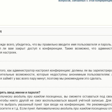
вопросов, связанных с этой конференци
я
де всего, убедитесь, что вы правильно вводите имя пользователя и пароль
л ли вам закрыт доступ к конференции. Также возможно, что админис
я настроек.
т того, как администратор настроил конференцию: должны ли вы зарегистрир
нительные возможности, которые недоступны анонимным пользователям: а
ия займёт у вас всего пару минут, поэтому мы рекомендуем это сделать.
рять ввод имени и пароля?
тически входить при каждом посещении
, вы сможете оставаться под св
 чтобы никто другой не смог воспользоваться вашей учётной записью. Для
ете выбрать указанный пункт при входе на конференцию. Не рекомендуетс
ситете и т.д. Если пункт
Автоматически входить при каждом посещении
от