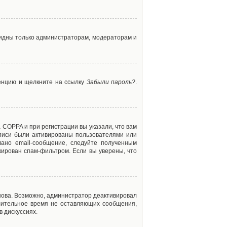
 видны только администраторам, модераторам и
ренцию и щелкните на ссылку
Забыли пароль?
.
 COPPA и при регистрации вы указали, что вам
аписи были активированы пользователями или
ано email-сообщение, следуйте полученным
кирован спам-фильтром. Если вы уверены, что
снова. Возможно, администратор деактивировал
лительное время не оставляющих сообщения,
 дискуссиях.