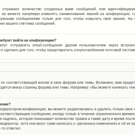
 отражают количество созданных вами сообщений, или идентифицирую
 не можете напрямую изменять наименования званий на конференции, та
ужными сообщениями только для того, чтобы повысить своё звание. На
ие вашего счётчика сообщений.
требуют войти на конференцию?
могут отправлять email-сообщения другим пользователям через встро
то сделано для того, чтобы предотвратить злоупотребления почтовой систе
по соответствующей кнопке в окне форума или темы. Возможно, вам придет
дится внизу страниц форума или темы. Например: «Вы можете начинать темы
щение?
одератором конференции, вы можете редактировать и удалять только свои
соответствующем сообщении, иногда только в течение ограниченного времени
 надпись, которая показывает количество правок а также дату и время после
одератор, хотя они могут сами написать о сделанных изменениях и об их пр
-то ответил.