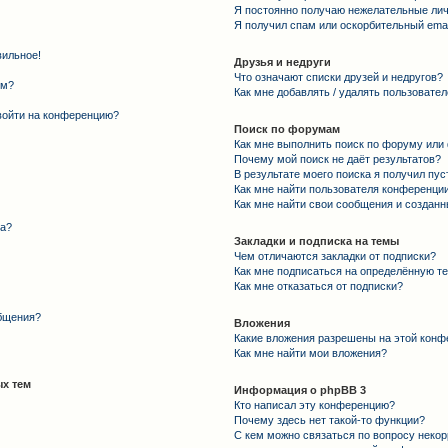
Я постоянно получаю нежелательные ли
Я получил спам или оскорбительный email
вильное!
Друзья и недруги
Что означают списки друзей и недругов?
ем?
Как мне добавлять / удалять пользовател
 войти на конференцию?
Поиск по форумам
Как мне выполнить поиск по форуму ил
Почему мой поиск не даёт результатов?
В результате моего поиска я получил пус
Как мне найти пользователя конференци
Как мне найти свои сообщения и создан
та?
Закладки и подписка на темы
Чем отличаются закладки от подписки?
Как мне подписаться на определённую т
Как мне отказаться от подписки?
общения?
Вложения
Какие вложения разрешены на этой конф
Как мне найти мои вложения?
х тем
Информация о phpBB 3
Кто написал эту конференцию?
Почему здесь нет такой-то функции?
С кем можно связаться по вопросу некор