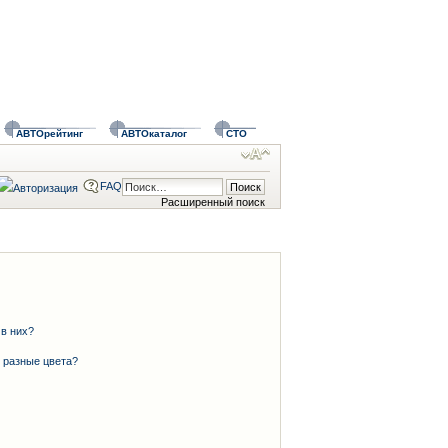
АВТОрейтинг
АВТОкаталог
СТО
FAQ
Расширенный поиск
 в них?
 разные цвета?