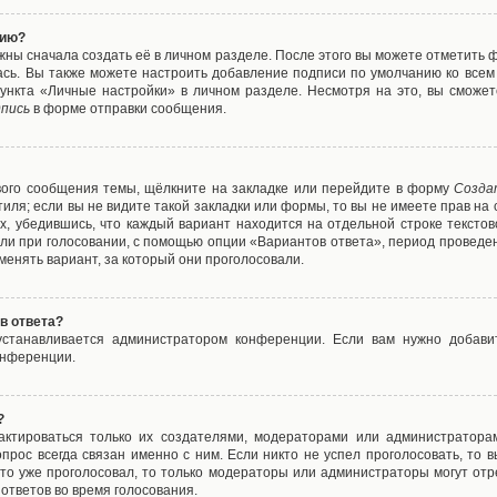
нию?
жны сначала создать её в личном разделе. После этого вы можете отметить 
ась. Вы также можете настроить добавление подписи по умолчанию ко все
ункта «Личные настройки» в личном разделе. Несмотря на это, вы сможет
пись
в форме отправки сообщения.
вого сообщения темы, щёлкните на закладке или перейдите в форму
Созда
тиля; если вы не видите такой закладки или формы, то вы не имеете прав на 
х, убедившись, что каждый вариант находится на отдельной строке текстов
ли при голосовании, с помощью опции «Вариантов ответа», период проведени
енять вариант, за который они проголосовали.
в ответа?
 устанавливается администратором конференции. Если вам нужно добави
онференции.
?
дактироваться только их создателями, модераторами или администратора
прос всегда связан именно с ним. Если никто не успел проголосовать, то 
о-то уже проголосовал, то только модераторы или администраторы могут отр
 ответов во время голосования.