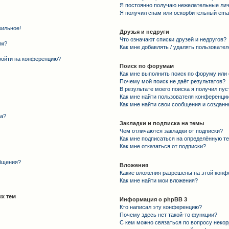
Я постоянно получаю нежелательные ли
Я получил спам или оскорбительный email
вильное!
Друзья и недруги
Что означают списки друзей и недругов?
ем?
Как мне добавлять / удалять пользовател
 войти на конференцию?
Поиск по форумам
Как мне выполнить поиск по форуму ил
Почему мой поиск не даёт результатов?
В результате моего поиска я получил пус
Как мне найти пользователя конференци
Как мне найти свои сообщения и создан
та?
Закладки и подписка на темы
Чем отличаются закладки от подписки?
Как мне подписаться на определённую т
Как мне отказаться от подписки?
общения?
Вложения
Какие вложения разрешены на этой конф
Как мне найти мои вложения?
х тем
Информация о phpBB 3
Кто написал эту конференцию?
Почему здесь нет такой-то функции?
С кем можно связаться по вопросу некор