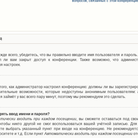
вопросов, связанных с этой конференци
я
де всего, убедитесь, что вы правильно вводите имя пользователя и пароль
л ли вам закрыт доступ к конференции. Также возможно, что админис
я настроек.
т того, как администратор настроил конференцию: должны ли вы зарегистрир
нительные возможности, которые недоступны анонимным пользователям: а
ия займёт у вас всего пару минут, поэтому мы рекомендуем это сделать.
рять ввод имени и пароля?
тически входить при каждом посещении
, вы сможете оставаться под св
 чтобы никто другой не смог воспользоваться вашей учётной записью. Для
ете выбрать указанный пункт при входе на конференцию. Не рекомендуетс
ситете и т.д. Если пункт
Автоматически входить при каждом посещении
от