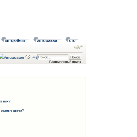
АВТОрейтинг
АВТОкаталог
СТО
FAQ
Расширенный поиск
 в них?
 разные цвета?