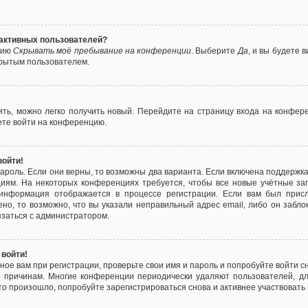
е активных пользователей?
цию
Скрывать моё пребывание на конференции
. Выберите
Да
, и вы будете
крытым пользователем.
вить, можно легко получить новый. Перейдите на страницу входа на конфе
ете войти на конференцию.
войти!
ароль. Если они верны, то возможны два варианта. Если включена поддержка
циям. На некоторых конференциях требуется, чтобы все новые учётные з
 информация отображается в процессе регистрации. Если вам был присл
ено, то возможно, что вы указали неправильный адрес email, либо он забло
язаться с администратором.
 войти!
ое вам при регистрации, проверьте свои имя и пароль и попробуйте войти 
то причинам. Многие конференции периодически удаляют пользователей, д
о произошло, попробуйте зарегистрироваться снова и активнее участвовать в