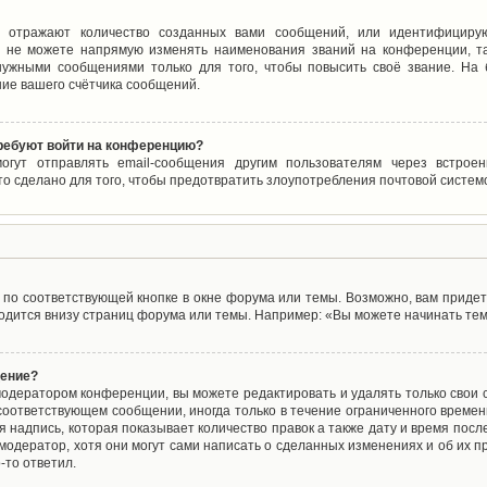
 отражают количество созданных вами сообщений, или идентифицирую
 не можете напрямую изменять наименования званий на конференции, та
ужными сообщениями только для того, чтобы повысить своё звание. На
ие вашего счётчика сообщений.
требуют войти на конференцию?
могут отправлять email-сообщения другим пользователям через встро
то сделано для того, чтобы предотвратить злоупотребления почтовой систе
по соответствующей кнопке в окне форума или темы. Возможно, вам придет
дится внизу страниц форума или темы. Например: «Вы можете начинать темы
щение?
одератором конференции, вы можете редактировать и удалять только свои
соответствующем сообщении, иногда только в течение ограниченного времени
 надпись, которая показывает количество правок а также дату и время после
одератор, хотя они могут сами написать о сделанных изменениях и об их пр
-то ответил.