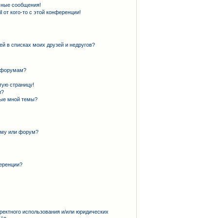
чные сообщения!
 от кого-то с этой конференции!
ей в списках моих друзей и недругов?
и форумам?
тую страницу!
и?
ные мной темы?
ему или форум?
еренции?
ректного использования и/или юридических