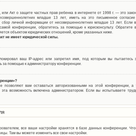
ct), или Акт о защите частных прав ребенка в интернете от 1998 г. — это з
совершеннолетних младше 13 лет, иметь на это письменное согласие
 сбор личной информации от несовершеннолетних младше 13 лет. Если вы
самой конференции, обратитесь за помощью к юрисконсульту. Обратите 
яется объектом юридических отношений, кроме указанных ниже.
акт не имеет юридической силы.
окировал ваш IP-адрес или запретил имя, под которым вы пытаетесь з
ь за помощью к администратору конференции.
еренции»?
ые позволяют вам оставаться авторизованными на этой конференции, а т
 эта возможность включена администратором. Если вы испытываете труд
ля
зователем, все ваши настройки хранятся в базе данных конференции. Чт
ицы. Там вы можете изменить все свои настройки.