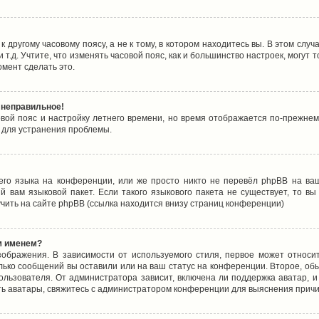
 другому часовому поясу, а не к тому, в котором находитесь вы. В этом случ
 и т.д. Учтите, что изменять часовой пояс, как и большинство настроек, могу
омент сделать это.
 неправильное!
овой пояс и настройку летнего времени, но время отображается по-прежнем
 для устранения проблемы.
его языка на конференции, или же просто никто не перевёл phpBB на ваш
 вам языковой пакет. Если такого языкового пакета не существует, то в
ить на сайте phpBB (ссылка находится внизу страниц конференции)
м именем?
ображения. В зависимости от используемого стиля, первое может относит
олько сообщений вы оставили или на ваш статус на конференции. Второе, об
льзователя. От администратора зависит, включена ли поддержка аватар, и 
ть аватары, свяжитесь с администратором конференции для выяснения причи