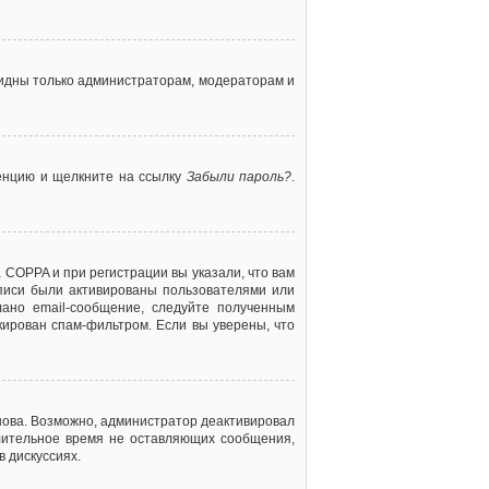
 видны только администраторам, модераторам и
ренцию и щелкните на ссылку
Забыли пароль?
.
 COPPA и при регистрации вы указали, что вам
аписи были активированы пользователями или
ано email-сообщение, следуйте полученным
кирован спам-фильтром. Если вы уверены, что
снова. Возможно, администратор деактивировал
лительное время не оставляющих сообщения,
 дискуссиях.