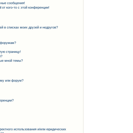
чные сообщения!
 от кого-то с этой конференции!
ей в списках моих друзей и недругов?
и форумам?
тую страницу!
и?
ные мной темы?
ему или форум?
еренции?
ректного использования и/или юридических