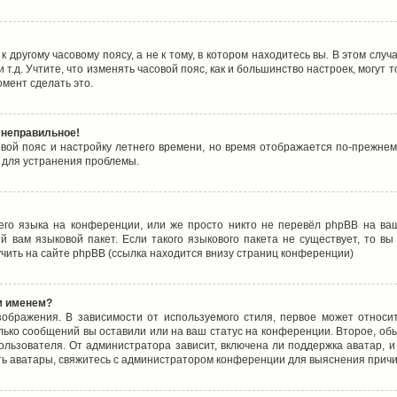
 другому часовому поясу, а не к тому, в котором находитесь вы. В этом случ
 и т.д. Учтите, что изменять часовой пояс, как и большинство настроек, могу
омент сделать это.
 неправильное!
овой пояс и настройку летнего времени, но время отображается по-прежнем
 для устранения проблемы.
его языка на конференции, или же просто никто не перевёл phpBB на ваш
 вам языковой пакет. Если такого языкового пакета не существует, то в
ить на сайте phpBB (ссылка находится внизу страниц конференции)
м именем?
ображения. В зависимости от используемого стиля, первое может относит
олько сообщений вы оставили или на ваш статус на конференции. Второе, об
льзователя. От администратора зависит, включена ли поддержка аватар, и 
ть аватары, свяжитесь с администратором конференции для выяснения причи