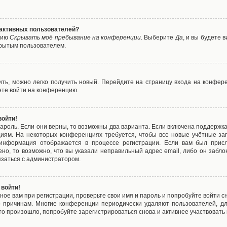
е активных пользователей?
цию
Скрывать моё пребывание на конференции
. Выберите
Да
, и вы будете
крытым пользователем.
вить, можно легко получить новый. Перейдите на страницу входа на конфе
ете войти на конференцию.
войти!
ароль. Если они верны, то возможны два варианта. Если включена поддержка
циям. На некоторых конференциях требуется, чтобы все новые учётные з
 информация отображается в процессе регистрации. Если вам был присл
ено, то возможно, что вы указали неправильный адрес email, либо он забло
язаться с администратором.
 войти!
ое вам при регистрации, проверьте свои имя и пароль и попробуйте войти 
то причинам. Многие конференции периодически удаляют пользователей, д
о произошло, попробуйте зарегистрироваться снова и активнее участвовать в