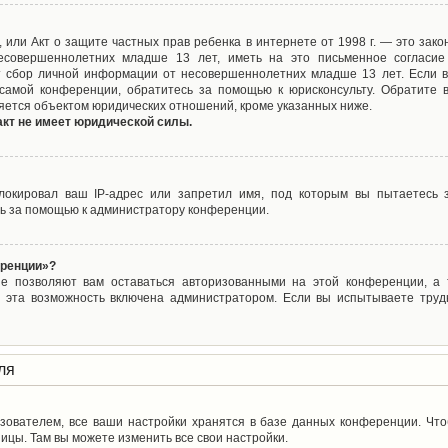
ct), или Акт о защите частных прав ребенка в интернете от 1998 г. — это з
совершеннолетних младше 13 лет, иметь на это письменное согласие
 сбор личной информации от несовершеннолетних младше 13 лет. Если вы
самой конференции, обратитесь за помощью к юрисконсульту. Обратите 
яется объектом юридических отношений, кроме указанных ниже.
акт не имеет юридической силы.
окировал ваш IP-адрес или запретил имя, под которым вы пытаетесь з
ь за помощью к администратору конференции.
еренции»?
ые позволяют вам оставаться авторизованными на этой конференции, а т
 эта возможность включена администратором. Если вы испытываете труд
ля
зователем, все ваши настройки хранятся в базе данных конференции. Чт
ицы. Там вы можете изменить все свои настройки.