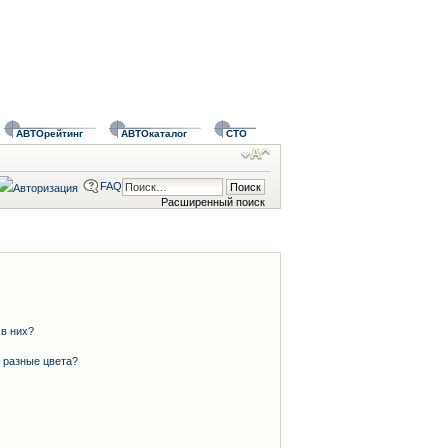
АВТОрейтинг
АВТОкаталог
СТО
FAQ
Расширенный поиск
 в них?
 разные цвета?