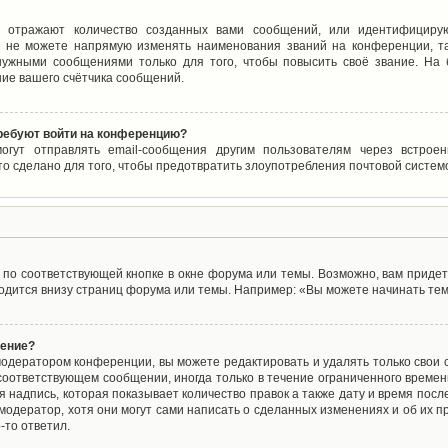
 отражают количество созданных вами сообщений, или идентифицирую
 не можете напрямую изменять наименования званий на конференции, та
ужными сообщениями только для того, чтобы повысить своё звание. На
ие вашего счётчика сообщений.
требуют войти на конференцию?
могут отправлять email-сообщения другим пользователям через встро
то сделано для того, чтобы предотвратить злоупотребления почтовой систе
по соответствующей кнопке в окне форума или темы. Возможно, вам придет
дится внизу страниц форума или темы. Например: «Вы можете начинать темы
щение?
одератором конференции, вы можете редактировать и удалять только свои
соответствующем сообщении, иногда только в течение ограниченного времени
 надпись, которая показывает количество правок а также дату и время после
одератор, хотя они могут сами написать о сделанных изменениях и об их пр
-то ответил.