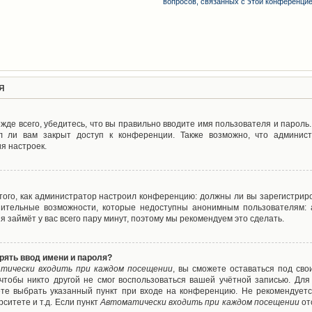
вопросов, связанных с этой конференци
я
де всего, убедитесь, что вы правильно вводите имя пользователя и пароль
л ли вам закрыт доступ к конференции. Также возможно, что админис
я настроек.
т того, как администратор настроил конференцию: должны ли вы зарегистрир
нительные возможности, которые недоступны анонимным пользователям: а
ия займёт у вас всего пару минут, поэтому мы рекомендуем это сделать.
рять ввод имени и пароля?
тически входить при каждом посещении
, вы сможете оставаться под св
 чтобы никто другой не смог воспользоваться вашей учётной записью. Для
ете выбрать указанный пункт при входе на конференцию. Не рекомендуетс
ситете и т.д. Если пункт
Автоматически входить при каждом посещении
от