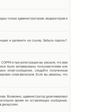
 видны только администраторам, модераторам и
ренцию и щелкните на ссылку
Забыли пароль?
.
 COPPA и при регистрации вы указали, что вам
аписи были активированы пользователями или
ано email-сообщение, следуйте полученным
кирован спам-фильтром. Если вы уверены, что
снова. Возможно, администратор деактивировал
лительное время не оставляющих сообщения,
 дискуссиях.