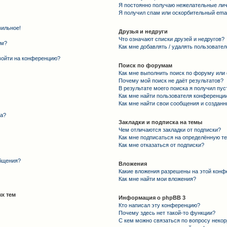
Я постоянно получаю нежелательные ли
Я получил спам или оскорбительный email
вильное!
Друзья и недруги
Что означают списки друзей и недругов?
ем?
Как мне добавлять / удалять пользовател
 войти на конференцию?
Поиск по форумам
Как мне выполнить поиск по форуму ил
Почему мой поиск не даёт результатов?
В результате моего поиска я получил пус
Как мне найти пользователя конференци
Как мне найти свои сообщения и создан
та?
Закладки и подписка на темы
Чем отличаются закладки от подписки?
Как мне подписаться на определённую т
Как мне отказаться от подписки?
общения?
Вложения
Какие вложения разрешены на этой конф
Как мне найти мои вложения?
х тем
Информация о phpBB 3
Кто написал эту конференцию?
Почему здесь нет такой-то функции?
С кем можно связаться по вопросу некор