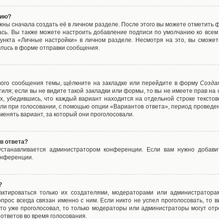
нию?
жны сначала создать её в личном разделе. После этого вы можете отметить 
ась. Вы также можете настроить добавление подписи по умолчанию ко все
ункта «Личные настройки» в личном разделе. Несмотря на это, вы сможет
пись
в форме отправки сообщения.
вого сообщения темы, щёлкните на закладке или перейдите в форму
Созда
тиля; если вы не видите такой закладки или формы, то вы не имеете прав на 
х, убедившись, что каждый вариант находится на отдельной строке текстов
ли при голосовании, с помощью опции «Вариантов ответа», период проведени
енять вариант, за который они проголосовали.
в ответа?
 устанавливается администратором конференции. Если вам нужно добави
онференции.
?
дактироваться только их создателями, модераторами или администратора
прос всегда связан именно с ним. Если никто не успел проголосовать, то 
о-то уже проголосовал, то только модераторы или администраторы могут отр
 ответов во время голосования.