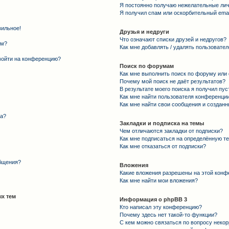
Я постоянно получаю нежелательные ли
Я получил спам или оскорбительный email
вильное!
Друзья и недруги
Что означают списки друзей и недругов?
ем?
Как мне добавлять / удалять пользовател
 войти на конференцию?
Поиск по форумам
Как мне выполнить поиск по форуму ил
Почему мой поиск не даёт результатов?
В результате моего поиска я получил пус
Как мне найти пользователя конференци
Как мне найти свои сообщения и создан
та?
Закладки и подписка на темы
Чем отличаются закладки от подписки?
Как мне подписаться на определённую т
Как мне отказаться от подписки?
общения?
Вложения
Какие вложения разрешены на этой конф
Как мне найти мои вложения?
х тем
Информация о phpBB 3
Кто написал эту конференцию?
Почему здесь нет такой-то функции?
С кем можно связаться по вопросу некор