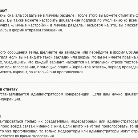
нию?
жны сначала создать её в личном разделе. После этого вы можете отметить 
ась. Вы также можете настроить добавление подписи по умолчанию ко все
ункта «Личные настройки» в личном разделе. Несмотря на это, вы сможет
пись
в форме отправки сообщения.
вого сообщения темы, щёлкните на закладке или перейдите в форму
Созда
тиля; если вы не видите такой закладки или формы, то вы не имеете прав на 
х, убедившись, что каждый вариант находится на отдельной строке текстов
ли при голосовании, с помощью опции «Вариантов ответа», период проведени
енять вариант, за который они проголосовали.
в ответа?
 устанавливается администратором конференции. Если вам нужно добави
онференции.
?
дактироваться только их создателями, модераторами или администратора
прос всегда связан именно с ним. Если никто не успел проголосовать, то 
о-то уже проголосовал, то только модераторы или администраторы могут отр
 ответов во время голосования.