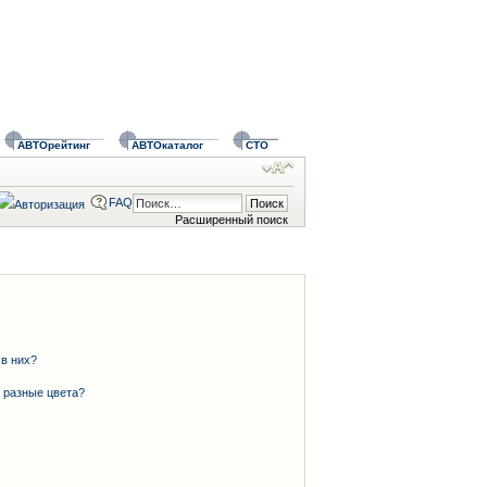
АВТОрейтинг
АВТОкаталог
СТО
FAQ
Расширенный поиск
 в них?
 разные цвета?