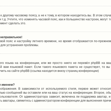
 другому часовому поясу, а не к тому, в котором находитесь вы. В этом случ
 и т.д. Учтите, что изменять часовой пояс, как и большинство настроек, могу
омент сделать это.
 неправильное!
овой пояс и настройку летнего времени, но время отображается по-прежнем
 для устранения проблемы.
его языка на конференции, или же просто никто не перевёл phpBB на ваш
 вам языковой пакет. Если такого языкового пакета не существует, то в
ить на сайте phpBB (ссылка находится внизу страниц конференции)
м именем?
ображения. В зависимости от используемого стиля, первое может относит
олько сообщений вы оставили или на ваш статус на конференции. Второе, об
льзователя. От администратора зависит, включена ли поддержка аватар, и 
ть аватары, свяжитесь с администратором конференции для выяснения причи