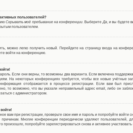
е активных пользователей?
цию
Скрывать моё пребывание на конференции
. Выберите
Да
, и вы будете
крытым пользователем.
вить, можно легко получить новый. Перейдите на страницу входа на конфе
ете войти на конференцию.
войти!
ароль. Если они верны, то возможны два варианта. Если включена поддержка
циям. На некоторых конференциях требуется, чтобы все новые учётные з
 информация отображается в процессе регистрации. Если вам был присл
ено, то возможно, что вы указали неправильный адрес email, либо он забло
язаться с администратором.
 войти!
ое вам при регистрации, проверьте свои имя и пароль и попробуйте войти 
то причинам. Многие конференции периодически удаляют пользователей, д
о произошло, попробуйте зарегистрироваться снова и активнее участвовать в