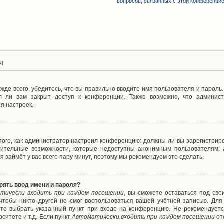
вопросов, связанных с этой конференци
я
де всего, убедитесь, что вы правильно вводите имя пользователя и пароль
л ли вам закрыт доступ к конференции. Также возможно, что админис
я настроек.
т того, как администратор настроил конференцию: должны ли вы зарегистрир
нительные возможности, которые недоступны анонимным пользователям: а
ия займёт у вас всего пару минут, поэтому мы рекомендуем это сделать.
рять ввод имени и пароля?
тически входить при каждом посещении
, вы сможете оставаться под св
 чтобы никто другой не смог воспользоваться вашей учётной записью. Для
ете выбрать указанный пункт при входе на конференцию. Не рекомендуетс
ситете и т.д. Если пункт
Автоматически входить при каждом посещении
от