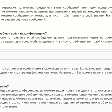
 отражают количество созданных вами сообщений, или идентифицирую
 не можете напрямую изменять наименования званий на конференции, та
ужными сообщениями только для того, чтобы повысить своё звание. На
ие вашего счётчика сообщений.
требуют войти на конференцию?
могут отправлять email-сообщения другим пользователям через встро
то сделано для того, чтобы предотвратить злоупотребления почтовой систе
по соответствующей кнопке в окне форума или темы. Возможно, вам придет
дится внизу страниц форума или темы. Например: «Вы можете начинать темы
щение?
одератором конференции, вы можете редактировать и удалять только свои
соответствующем сообщении, иногда только в течение ограниченного времени
 надпись, которая показывает количество правок а также дату и время после
одератор, хотя они могут сами написать о сделанных изменениях и об их пр
-то ответил.