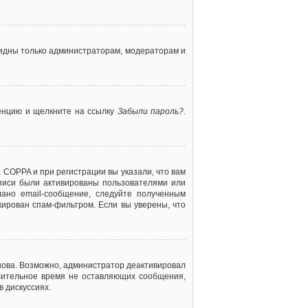
 видны только администраторам, модераторам и
ренцию и щелкните на ссылку
Забыли пароль?
.
 COPPA и при регистрации вы указали, что вам
аписи были активированы пользователями или
ано email-сообщение, следуйте полученным
кирован спам-фильтром. Если вы уверены, что
снова. Возможно, администратор деактивировал
лительное время не оставляющих сообщения,
 дискуссиях.