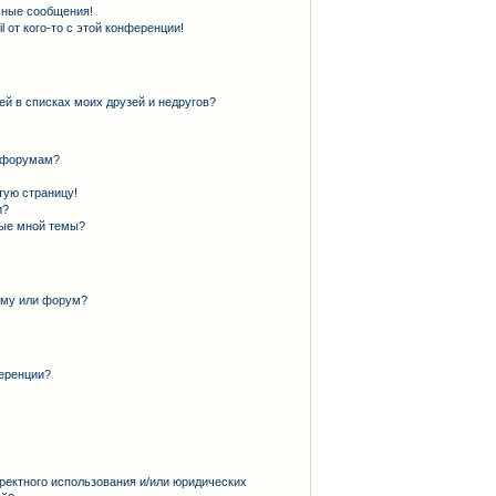
чные сообщения!
 от кого-то с этой конференции!
ей в списках моих друзей и недругов?
и форумам?
тую страницу!
и?
ные мной темы?
ему или форум?
еренции?
ректного использования и/или юридических