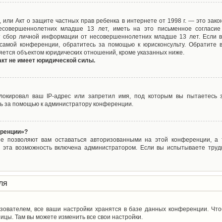
ct), или Акт о защите частных прав ребенка в интернете от 1998 г. — это з
совершеннолетних младше 13 лет, иметь на это письменное согласие
 сбор личной информации от несовершеннолетних младше 13 лет. Если вы
самой конференции, обратитесь за помощью к юрисконсульту. Обратите 
яется объектом юридических отношений, кроме указанных ниже.
акт не имеет юридической силы.
окировал ваш IP-адрес или запретил имя, под которым вы пытаетесь з
ь за помощью к администратору конференции.
еренции»?
ые позволяют вам оставаться авторизованными на этой конференции, а т
 эта возможность включена администратором. Если вы испытываете труд
ля
зователем, все ваши настройки хранятся в базе данных конференции. Чт
ицы. Там вы можете изменить все свои настройки.