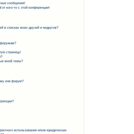
чные сообщения!
 от кого-то с этой конференции!
ей в списках моих друзей и недругов?
и форумам?
тую страницу!
и?
ные мной темы?
ему или форум?
еренции?
ректного использования и/или юридических