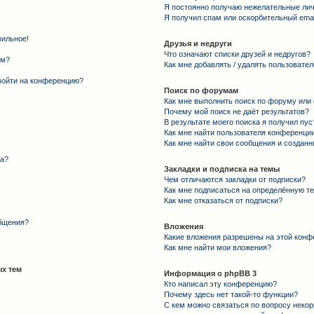
Я постоянно получаю нежелательные ли
Я получил спам или оскорбительный email
вильное!
Друзья и недруги
Что означают списки друзей и недругов?
ем?
Как мне добавлять / удалять пользовател
 войти на конференцию?
Поиск по форумам
Как мне выполнить поиск по форуму ил
Почему мой поиск не даёт результатов?
В результате моего поиска я получил пус
Как мне найти пользователя конференци
Как мне найти свои сообщения и создан
та?
Закладки и подписка на темы
Чем отличаются закладки от подписки?
Как мне подписаться на определённую т
Как мне отказаться от подписки?
общения?
Вложения
Какие вложения разрешены на этой конф
Как мне найти мои вложения?
х тем
Информация о phpBB 3
Кто написал эту конференцию?
Почему здесь нет такой-то функции?
С кем можно связаться по вопросу некор