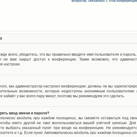
вопросов, связанных с этой конференци
я
де всего, убедитесь, что вы правильно вводите имя пользователя и пароль
л ли вам закрыт доступ к конференции. Также возможно, что админис
я настроек.
т того, как администратор настроил конференцию: должны ли вы зарегистрир
нительные возможности, которые недоступны анонимным пользователям: а
ия займёт у вас всего пару минут, поэтому мы рекомендуем это сделать.
рять ввод имени и пароля?
тически входить при каждом посещении
, вы сможете оставаться под св
 чтобы никто другой не смог воспользоваться вашей учётной записью. Для
ете выбрать указанный пункт при входе на конференцию. Не рекомендуетс
ситете и т.д. Если пункт
Автоматически входить при каждом посещении
от