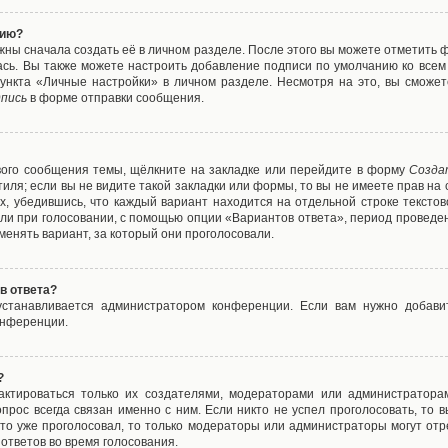
нию?
жны сначала создать её в личном разделе. После этого вы можете отметить 
ась. Вы также можете настроить добавление подписи по умолчанию ко все
ункта «Личные настройки» в личном разделе. Несмотря на это, вы сможет
пись
в форме отправки сообщения.
вого сообщения темы, щёлкните на закладке или перейдите в форму
Созда
тиля; если вы не видите такой закладки или формы, то вы не имеете прав на 
х, убедившись, что каждый вариант находится на отдельной строке текстов
ли при голосовании, с помощью опции «Вариантов ответа», период проведени
енять вариант, за который они проголосовали.
в ответа?
 устанавливается администратором конференции. Если вам нужно добави
онференции.
?
дактироваться только их создателями, модераторами или администратора
прос всегда связан именно с ним. Если никто не успел проголосовать, то 
о-то уже проголосовал, то только модераторы или администраторы могут отр
 ответов во время голосования.