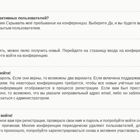
е активных пользователей?
цию
Скрывать моё пребывание на конференции
. Выберите
Да
, и вы будете
крытым пользователем.
вить, можно легко получить новый. Перейдите на страницу входа на конфе
ете войти на конференцию.
войти!
ароль. Если они верны, то возможны два варианта. Если включена поддержка
циям. На некоторых конференциях требуется, чтобы все новые учётные з
 информация отображается в процессе регистрации. Если вам был присл
ено, то возможно, что вы указали неправильный адрес email, либо он забло
язаться с администратором.
 войти!
ое вам при регистрации, проверьте свои имя и пароль и попробуйте войти 
то причинам. Многие конференции периодически удаляют пользователей, д
о произошло, попробуйте зарегистрироваться снова и активнее участвовать в