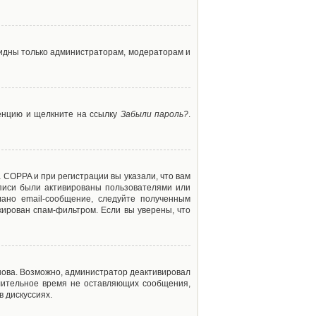
 видны только администраторам, модераторам и
ренцию и щелкните на ссылку
Забыли пароль?
.
 COPPA и при регистрации вы указали, что вам
аписи были активированы пользователями или
ано email-сообщение, следуйте полученным
кирован спам-фильтром. Если вы уверены, что
снова. Возможно, администратор деактивировал
лительное время не оставляющих сообщения,
 дискуссиях.