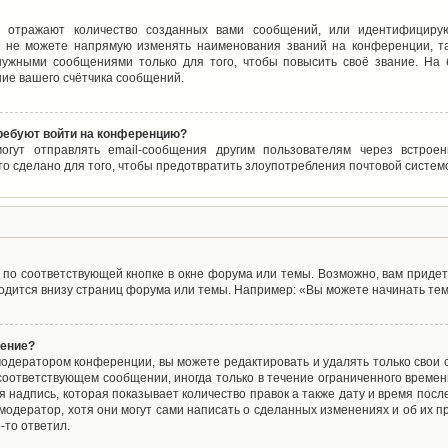
 отражают количество созданных вами сообщений, или идентифицирую
 не можете напрямую изменять наименования званий на конференции, та
ужными сообщениями только для того, чтобы повысить своё звание. На
ие вашего счётчика сообщений.
требуют войти на конференцию?
могут отправлять email-сообщения другим пользователям через встро
то сделано для того, чтобы предотвратить злоупотребления почтовой систе
по соответствующей кнопке в окне форума или темы. Возможно, вам придет
дится внизу страниц форума или темы. Например: «Вы можете начинать темы
щение?
одератором конференции, вы можете редактировать и удалять только свои
соответствующем сообщении, иногда только в течение ограниченного времени
 надпись, которая показывает количество правок а также дату и время после
одератор, хотя они могут сами написать о сделанных изменениях и об их пр
-то ответил.