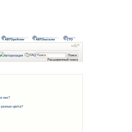
АВТОрейтинг
АВТОкаталог
СТО
FAQ
Расширенный поиск
 в них?
 разные цвета?