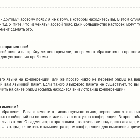
 другому часовому поясу, а не к тому, в котором находитесь вы. В этом случ
 и т.д. Учтите, что изменять часовой пояс, как и большинство настроек, могу
омент сделать это.
 неправильное!
овой пояс и настройку летнего времени, но время отображается по-прежнем
 для устранения проблемы.
его языка на конференции, или же просто никто не перевёл phpBB на ваш
 вам языковой пакет. Если такого языкового пакета не существует, то в
ить на сайте phpBB (ссылка находится внизу страниц конференции)
м именем?
ображения. В зависимости от используемого стиля, первое может относит
олько сообщений вы оставили или на ваш статус на конференции. Второе, об
льзователя. От администратора зависит, включена ли поддержка аватар, и 
ть аватары, свяжитесь с администратором конференции для выяснения причи