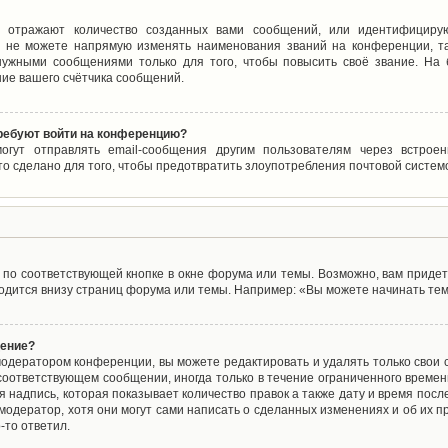
 отражают количество созданных вами сообщений, или идентифицирую
 не можете напрямую изменять наименования званий на конференции, та
ужными сообщениями только для того, чтобы повысить своё звание. На
ие вашего счётчика сообщений.
требуют войти на конференцию?
могут отправлять email-сообщения другим пользователям через встро
то сделано для того, чтобы предотвратить злоупотребления почтовой систе
по соответствующей кнопке в окне форума или темы. Возможно, вам придет
дится внизу страниц форума или темы. Например: «Вы можете начинать темы
щение?
одератором конференции, вы можете редактировать и удалять только свои
соответствующем сообщении, иногда только в течение ограниченного времени
 надпись, которая показывает количество правок а также дату и время после
одератор, хотя они могут сами написать о сделанных изменениях и об их пр
-то ответил.