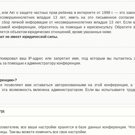
ct), или Акт о защите частных прав ребенка в интернете от 1998 г. — это з
совершеннолетних младше 13 лет, иметь на это письменное согласие
 сбор личной информации от несовершеннолетних младше 13 лет. Если вы
самой конференции, обратитесь за помощью к юрисконсульту. Обратите 
яется объектом юридических отношений, кроме указанных ниже.
акт не имеет юридической силы.
окировал ваш IP-адрес или запретил имя, под которым вы пытаетесь з
ь за помощью к администратору конференции.
еренции»?
ые позволяют вам оставаться авторизованными на этой конференции, а т
 эта возможность включена администратором. Если вы испытываете труд
ля
зователем, все ваши настройки хранятся в базе данных конференции. Чт
ицы. Там вы можете изменить все свои настройки.