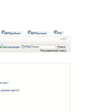
АВТОрейтинг
АВТОкаталог
СТО
FAQ
Расширенный поиск
 в них?
 разные цвета?