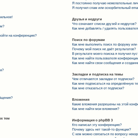
Я постоянно получаю нежелательные ли
Я получил спам или оскорбительный email
вильное!
Друзья и недруги
Что означают списки друзей и недругов?
ем?
Как мне добавлять / удалять пользовател
 войти на конференцию?
Поиск по форумам
Как мне выполнить поиск по форуму ил
Почему мой поиск не даёт результатов?
В результате моего поиска я получил пус
Как мне найти пользователя конференци
Как мне найти свои сообщения и создан
та?
Закладки и подписка на темы
Чем отличаются закладки от подписки?
Как мне подписаться на определённую т
Как мне отказаться от подписки?
общения?
Вложения
Какие вложения разрешены на этой конф
Как мне найти мои вложения?
х тем
Информация о phpBB 3
Кто написал эту конференцию?
Почему здесь нет такой-то функции?
С кем можно связаться по вопросу некор