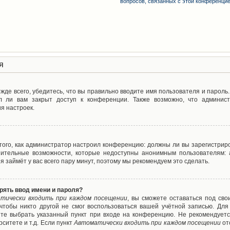
вопросов, связанных с этой конференци
я
де всего, убедитесь, что вы правильно вводите имя пользователя и пароль
л ли вам закрыт доступ к конференции. Также возможно, что админис
я настроек.
т того, как администратор настроил конференцию: должны ли вы зарегистрир
нительные возможности, которые недоступны анонимным пользователям: а
ия займёт у вас всего пару минут, поэтому мы рекомендуем это сделать.
рять ввод имени и пароля?
тически входить при каждом посещении
, вы сможете оставаться под св
 чтобы никто другой не смог воспользоваться вашей учётной записью. Для
ете выбрать указанный пункт при входе на конференцию. Не рекомендуетс
ситете и т.д. Если пункт
Автоматически входить при каждом посещении
от