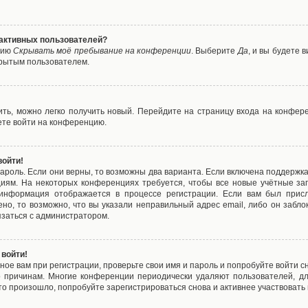
е активных пользователей?
цию
Скрывать моё пребывание на конференции
. Выберите
Да
, и вы будете
крытым пользователем.
вить, можно легко получить новый. Перейдите на страницу входа на конфе
ете войти на конференцию.
войти!
ароль. Если они верны, то возможны два варианта. Если включена поддержка
циям. На некоторых конференциях требуется, чтобы все новые учётные з
 информация отображается в процессе регистрации. Если вам был присл
ено, то возможно, что вы указали неправильный адрес email, либо он забло
язаться с администратором.
 войти!
ое вам при регистрации, проверьте свои имя и пароль и попробуйте войти 
то причинам. Многие конференции периодически удаляют пользователей, д
о произошло, попробуйте зарегистрироваться снова и активнее участвовать в