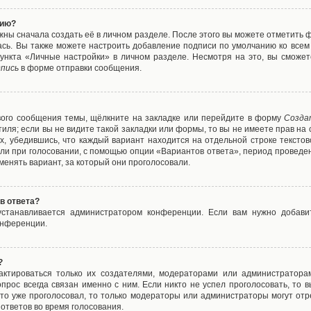
нию?
жны сначала создать её в личном разделе. После этого вы можете отметить 
ась. Вы также можете настроить добавление подписи по умолчанию ко все
ункта «Личные настройки» в личном разделе. Несмотря на это, вы сможет
пись
в форме отправки сообщения.
вого сообщения темы, щёлкните на закладке или перейдите в форму
Созда
тиля; если вы не видите такой закладки или формы, то вы не имеете прав на 
х, убедившись, что каждый вариант находится на отдельной строке текстов
ли при голосовании, с помощью опции «Вариантов ответа», период проведени
енять вариант, за который они проголосовали.
в ответа?
 устанавливается администратором конференции. Если вам нужно добави
онференции.
?
дактироваться только их создателями, модераторами или администратора
прос всегда связан именно с ним. Если никто не успел проголосовать, то 
о-то уже проголосовал, то только модераторы или администраторы могут отр
 ответов во время голосования.