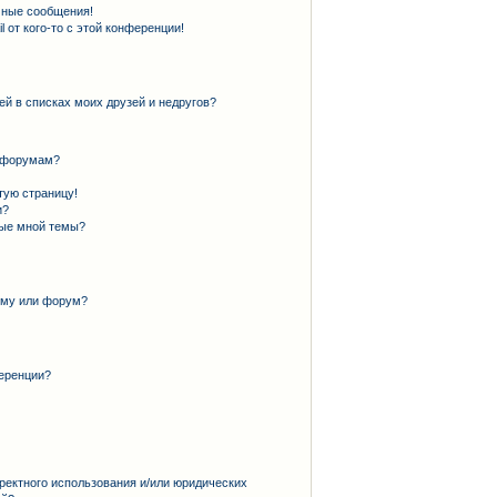
чные сообщения!
 от кого-то с этой конференции!
ей в списках моих друзей и недругов?
и форумам?
тую страницу!
и?
ные мной темы?
ему или форум?
еренции?
ректного использования и/или юридических