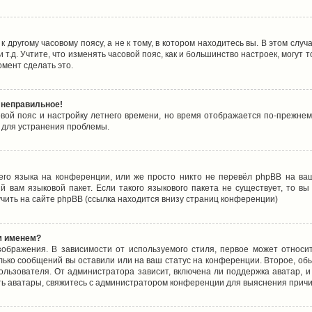
 другому часовому поясу, а не к тому, в котором находитесь вы. В этом случ
 и т.д. Учтите, что изменять часовой пояс, как и большинство настроек, могу
омент сделать это.
 неправильное!
овой пояс и настройку летнего времени, но время отображается по-прежнем
 для устранения проблемы.
его языка на конференции, или же просто никто не перевёл phpBB на ваш
 вам языковой пакет. Если такого языкового пакета не существует, то в
ить на сайте phpBB (ссылка находится внизу страниц конференции)
м именем?
ображения. В зависимости от используемого стиля, первое может относит
олько сообщений вы оставили или на ваш статус на конференции. Второе, об
льзователя. От администратора зависит, включена ли поддержка аватар, и 
ть аватары, свяжитесь с администратором конференции для выяснения причи