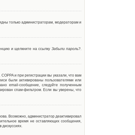
 видны только администраторам, модераторам и
ренцию и щелкните на ссылку
Забыли пароль?
.
 COPPA и при регистрации вы указали, что вам
аписи были активированы пользователями или
ано email-сообщение, следуйте полученным
кирован спам-фильтром. Если вы уверены, что
снова. Возможно, администратор деактивировал
лительное время не оставляющих сообщения,
 дискуссиях.