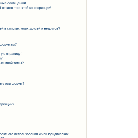
чные сообщения!
 от кого-то с этой конференции!
ей в списках моих друзей и недругов?
и форумам?
тую страницу!
и?
ные мной темы?
ему или форум?
еренции?
ректного использования и/или юридических