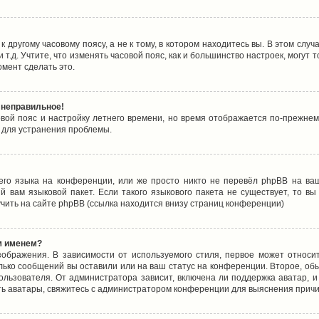
 другому часовому поясу, а не к тому, в котором находитесь вы. В этом случ
 и т.д. Учтите, что изменять часовой пояс, как и большинство настроек, могу
омент сделать это.
 неправильное!
овой пояс и настройку летнего времени, но время отображается по-прежнем
 для устранения проблемы.
его языка на конференции, или же просто никто не перевёл phpBB на ваш
 вам языковой пакет. Если такого языкового пакета не существует, то в
ить на сайте phpBB (ссылка находится внизу страниц конференции)
м именем?
ображения. В зависимости от используемого стиля, первое может относит
олько сообщений вы оставили или на ваш статус на конференции. Второе, об
льзователя. От администратора зависит, включена ли поддержка аватар, и 
ть аватары, свяжитесь с администратором конференции для выяснения причи