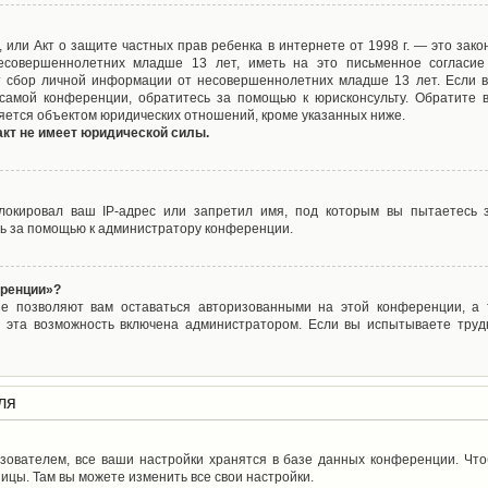
ct), или Акт о защите частных прав ребенка в интернете от 1998 г. — это з
совершеннолетних младше 13 лет, иметь на это письменное согласие
 сбор личной информации от несовершеннолетних младше 13 лет. Если вы
самой конференции, обратитесь за помощью к юрисконсульту. Обратите 
яется объектом юридических отношений, кроме указанных ниже.
акт не имеет юридической силы.
окировал ваш IP-адрес или запретил имя, под которым вы пытаетесь з
ь за помощью к администратору конференции.
еренции»?
ые позволяют вам оставаться авторизованными на этой конференции, а т
 эта возможность включена администратором. Если вы испытываете труд
ля
зователем, все ваши настройки хранятся в базе данных конференции. Чт
ицы. Там вы можете изменить все свои настройки.