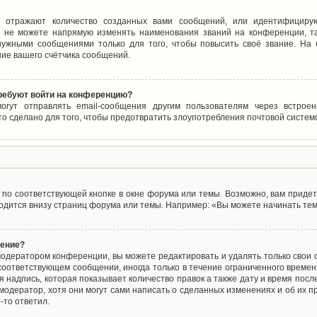
 отражают количество созданных вами сообщений, или идентифицирую
 не можете напрямую изменять наименования званий на конференции, та
ужными сообщениями только для того, чтобы повысить своё звание. На
ие вашего счётчика сообщений.
требуют войти на конференцию?
могут отправлять email-сообщения другим пользователям через встро
то сделано для того, чтобы предотвратить злоупотребления почтовой систе
по соответствующей кнопке в окне форума или темы. Возможно, вам придет
дится внизу страниц форума или темы. Например: «Вы можете начинать темы
щение?
одератором конференции, вы можете редактировать и удалять только свои
соответствующем сообщении, иногда только в течение ограниченного времени
 надпись, которая показывает количество правок а также дату и время после
одератор, хотя они могут сами написать о сделанных изменениях и об их пр
-то ответил.