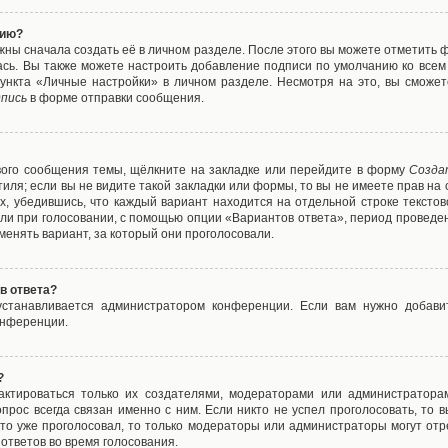
нию?
жны сначала создать её в личном разделе. После этого вы можете отметить 
ась. Вы также можете настроить добавление подписи по умолчанию ко все
ункта «Личные настройки» в личном разделе. Несмотря на это, вы сможет
пись
в форме отправки сообщения.
вого сообщения темы, щёлкните на закладке или перейдите в форму
Созда
тиля; если вы не видите такой закладки или формы, то вы не имеете прав на 
х, убедившись, что каждый вариант находится на отдельной строке текстов
ли при голосовании, с помощью опции «Вариантов ответа», период проведени
енять вариант, за который они проголосовали.
в ответа?
 устанавливается администратором конференции. Если вам нужно добави
онференции.
?
дактироваться только их создателями, модераторами или администратора
прос всегда связан именно с ним. Если никто не успел проголосовать, то 
о-то уже проголосовал, то только модераторы или администраторы могут отр
 ответов во время голосования.