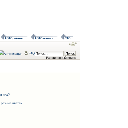
АВТОрейтинг
АВТОкаталог
СТО
FAQ
Расширенный поиск
 в них?
 разные цвета?