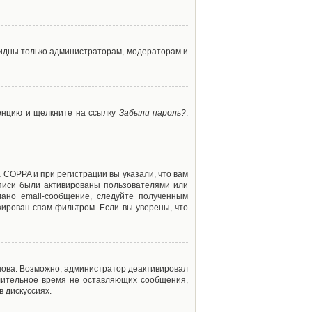
 видны только администраторам, модераторам и
ренцию и щелкните на ссылку
Забыли пароль?
.
 COPPA и при регистрации вы указали, что вам
аписи были активированы пользователями или
ано email-сообщение, следуйте полученным
кирован спам-фильтром. Если вы уверены, что
снова. Возможно, администратор деактивировал
лительное время не оставляющих сообщения,
 дискуссиях.