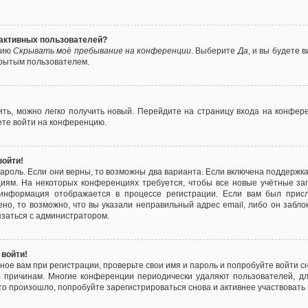
е активных пользователей?
цию
Скрывать моё пребывание на конференции
. Выберите
Да
, и вы будете
крытым пользователем.
вить, можно легко получить новый. Перейдите на страницу входа на конфе
ете войти на конференцию.
войти!
ароль. Если они верны, то возможны два варианта. Если включена поддержка
циям. На некоторых конференциях требуется, чтобы все новые учётные з
 информация отображается в процессе регистрации. Если вам был присл
ено, то возможно, что вы указали неправильный адрес email, либо он забло
язаться с администратором.
 войти!
ое вам при регистрации, проверьте свои имя и пароль и попробуйте войти 
то причинам. Многие конференции периодически удаляют пользователей, д
о произошло, попробуйте зарегистрироваться снова и активнее участвовать в