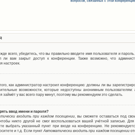
вопросов, связанных с этой конференци
я
де всего, убедитесь, что вы правильно вводите имя пользователя и пароль
л ли вам закрыт доступ к конференции. Также возможно, что админис
я настроек.
т того, как администратор настроил конференцию: должны ли вы зарегистрир
нительные возможности, которые недоступны анонимным пользователям: а
ия займёт у вас всего пару минут, поэтому мы рекомендуем это сделать.
рять ввод имени и пароля?
тически входить при каждом посещении
, вы сможете оставаться под св
 чтобы никто другой не смог воспользоваться вашей учётной записью. Для
ете выбрать указанный пункт при входе на конференцию. Не рекомендуетс
ситете и т.д. Если пункт
Автоматически входить при каждом посещении
от