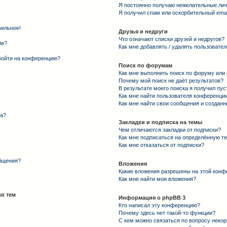
Я постоянно получаю нежелательные ли
Я получил спам или оскорбительный email
вильное!
Друзья и недруги
Что означают списки друзей и недругов?
ем?
Как мне добавлять / удалять пользовател
 войти на конференцию?
Поиск по форумам
Как мне выполнить поиск по форуму ил
Почему мой поиск не даёт результатов?
В результате моего поиска я получил пус
Как мне найти пользователя конференци
Как мне найти свои сообщения и создан
та?
Закладки и подписка на темы
Чем отличаются закладки от подписки?
Как мне подписаться на определённую т
Как мне отказаться от подписки?
общения?
Вложения
Какие вложения разрешены на этой конф
Как мне найти мои вложения?
х тем
Информация о phpBB 3
Кто написал эту конференцию?
Почему здесь нет такой-то функции?
С кем можно связаться по вопросу некор