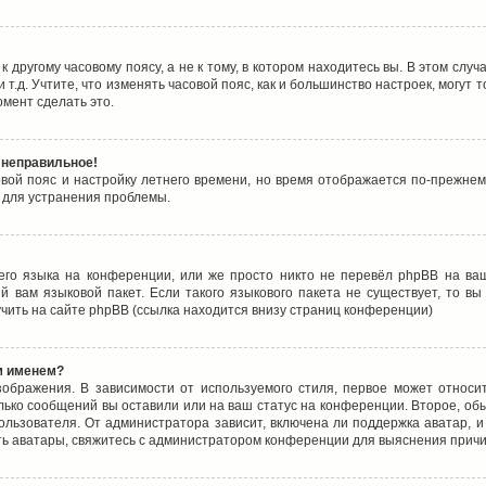
 другому часовому поясу, а не к тому, в котором находитесь вы. В этом случ
 и т.д. Учтите, что изменять часовой пояс, как и большинство настроек, могу
омент сделать это.
 неправильное!
овой пояс и настройку летнего времени, но время отображается по-прежнем
 для устранения проблемы.
его языка на конференции, или же просто никто не перевёл phpBB на ваш
 вам языковой пакет. Если такого языкового пакета не существует, то в
ить на сайте phpBB (ссылка находится внизу страниц конференции)
м именем?
ображения. В зависимости от используемого стиля, первое может относит
олько сообщений вы оставили или на ваш статус на конференции. Второе, об
льзователя. От администратора зависит, включена ли поддержка аватар, и 
ть аватары, свяжитесь с администратором конференции для выяснения причи