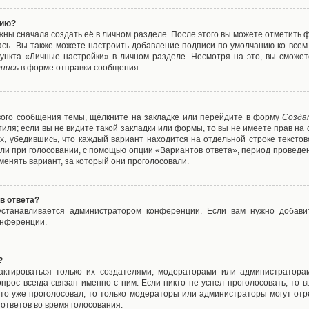
нию?
жны сначала создать её в личном разделе. После этого вы можете отметить 
ась. Вы также можете настроить добавление подписи по умолчанию ко все
ункта «Личные настройки» в личном разделе. Несмотря на это, вы сможет
пись
в форме отправки сообщения.
вого сообщения темы, щёлкните на закладке или перейдите в форму
Созда
тиля; если вы не видите такой закладки или формы, то вы не имеете прав на 
х, убедившись, что каждый вариант находится на отдельной строке текстов
ли при голосовании, с помощью опции «Вариантов ответа», период проведени
енять вариант, за который они проголосовали.
в ответа?
 устанавливается администратором конференции. Если вам нужно добави
онференции.
?
дактироваться только их создателями, модераторами или администратора
прос всегда связан именно с ним. Если никто не успел проголосовать, то 
о-то уже проголосовал, то только модераторы или администраторы могут отр
 ответов во время голосования.