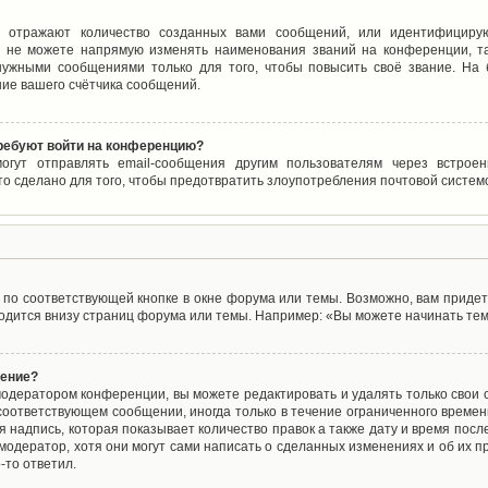
 отражают количество созданных вами сообщений, или идентифицирую
 не можете напрямую изменять наименования званий на конференции, та
ужными сообщениями только для того, чтобы повысить своё звание. На
ие вашего счётчика сообщений.
требуют войти на конференцию?
могут отправлять email-сообщения другим пользователям через встро
то сделано для того, чтобы предотвратить злоупотребления почтовой систе
по соответствующей кнопке в окне форума или темы. Возможно, вам придет
дится внизу страниц форума или темы. Например: «Вы можете начинать темы
щение?
одератором конференции, вы можете редактировать и удалять только свои
соответствующем сообщении, иногда только в течение ограниченного времени
 надпись, которая показывает количество правок а также дату и время после
одератор, хотя они могут сами написать о сделанных изменениях и об их пр
-то ответил.