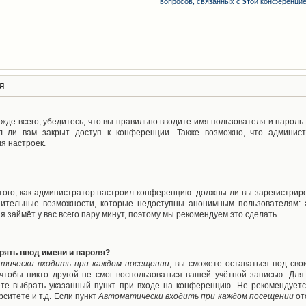
вопросов, связанных с этой конференци
я
де всего, убедитесь, что вы правильно вводите имя пользователя и пароль
л ли вам закрыт доступ к конференции. Также возможно, что админис
я настроек.
т того, как администратор настроил конференцию: должны ли вы зарегистрир
нительные возможности, которые недоступны анонимным пользователям: а
ия займёт у вас всего пару минут, поэтому мы рекомендуем это сделать.
рять ввод имени и пароля?
тически входить при каждом посещении
, вы сможете оставаться под св
 чтобы никто другой не смог воспользоваться вашей учётной записью. Для
ете выбрать указанный пункт при входе на конференцию. Не рекомендуетс
ситете и т.д. Если пункт
Автоматически входить при каждом посещении
от