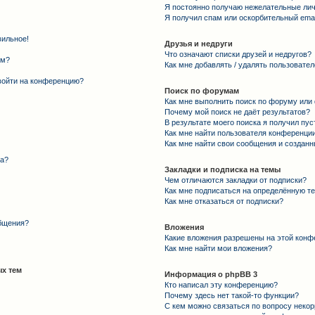
Я постоянно получаю нежелательные ли
Я получил спам или оскорбительный email
вильное!
Друзья и недруги
Что означают списки друзей и недругов?
ем?
Как мне добавлять / удалять пользовател
 войти на конференцию?
Поиск по форумам
Как мне выполнить поиск по форуму ил
Почему мой поиск не даёт результатов?
В результате моего поиска я получил пус
Как мне найти пользователя конференци
Как мне найти свои сообщения и создан
та?
Закладки и подписка на темы
Чем отличаются закладки от подписки?
Как мне подписаться на определённую т
Как мне отказаться от подписки?
общения?
Вложения
Какие вложения разрешены на этой конф
Как мне найти мои вложения?
х тем
Информация о phpBB 3
Кто написал эту конференцию?
Почему здесь нет такой-то функции?
С кем можно связаться по вопросу некор