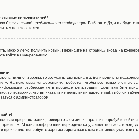
е активных пользователей?
цию
Скрывать моё пребывание на конференции
. Выберите
Да
, и вы будете
крытым пользователем.
вить, можно легко получить новый. Перейдите на страницу входа на конфе
ете войти на конференцию.
войти!
ароль. Если они верны, то возможны два варианта. Если включена поддержка
циям. На некоторых конференциях требуется, чтобы все новые учётные з
 информация отображается в процессе регистрации. Если вам был присл
ено, то возможно, что вы указали неправильный адрес email, либо он забло
язаться с администратором.
 войти!
ое вам при регистрации, проверьте свои имя и пароль и попробуйте войти 
то причинам. Многие конференции периодически удаляют пользователей, д
о произошло, попробуйте зарегистрироваться снова и активнее участвовать в