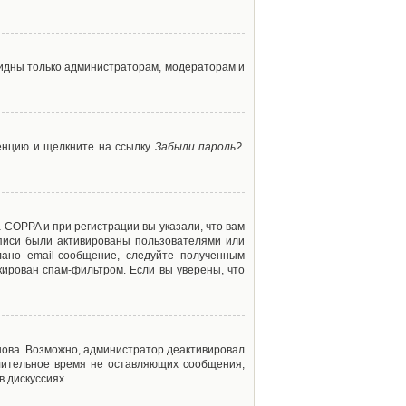
 видны только администраторам, модераторам и
ренцию и щелкните на ссылку
Забыли пароль?
.
 COPPA и при регистрации вы указали, что вам
аписи были активированы пользователями или
ано email-сообщение, следуйте полученным
кирован спам-фильтром. Если вы уверены, что
снова. Возможно, администратор деактивировал
лительное время не оставляющих сообщения,
 дискуссиях.