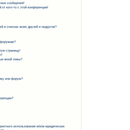
чные сообщения!
 от кого-то с этой конференции!
ей в списках моих друзей и недругов?
и форумам?
тую страницу!
и?
ные мной темы?
ему или форум?
еренции?
ректного использования и/или юридических