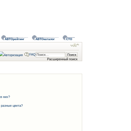
АВТОрейтинг
АВТОкаталог
СТО
FAQ
Расширенный поиск
 в них?
 разные цвета?