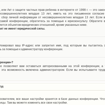
ct), или Акт о защите частных прав ребенка в интернете от 1998 г. — это з
совершеннолетних младше 13 лет, иметь на это письменное согласие
 сбор личной информации от несовершеннолетних младше 13 лет. Если вы
самой конференции, обратитесь за помощью к юрисконсульту. Обратите 
яется объектом юридических отношений, кроме указанных ниже.
акт не имеет юридической силы.
окировал ваш IP-адрес или запретил имя, под которым вы пытаетесь з
ь за помощью к администратору конференции.
еренции»?
ые позволяют вам оставаться авторизованными на этой конференции, а т
 эта возможность включена администратором. Если вы испытываете труд
ля
зователем, все ваши настройки хранятся в базе данных конференции. Чт
ицы. Там вы можете изменить все свои настройки.