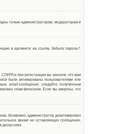
 видны только администраторам, модераторам и
ренцию и щелкните на ссылку
Забыли пароль?
.
 COPPA и при регистрации вы указали, что вам
аписи были активированы пользователями или
ано email-сообщение, следуйте полученным
кирован спам-фильтром. Если вы уверены, что
снова. Возможно, администратор деактивировал
лительное время не оставляющих сообщения,
 дискуссиях.