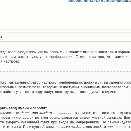
вопросов, связанных с этой конференци
я
де всего, убедитесь, что вы правильно вводите имя пользователя и пароль
л ли вам закрыт доступ к конференции. Также возможно, что админис
я настроек.
т того, как администратор настроил конференцию: должны ли вы зарегистрир
нительные возможности, которые недоступны анонимным пользователям: а
ия займёт у вас всего пару минут, поэтому мы рекомендуем это сделать.
рять ввод имени и пароля?
тически входить при каждом посещении
, вы сможете оставаться под св
 чтобы никто другой не смог воспользоваться вашей учётной записью. Для
ете выбрать указанный пункт при входе на конференцию. Не рекомендуетс
ситете и т.д. Если пункт
Автоматически входить при каждом посещении
от