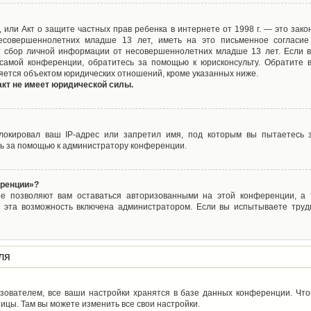
ct), или Акт о защите частных прав ребенка в интернете от 1998 г. — это з
совершеннолетних младше 13 лет, иметь на это письменное согласие
 сбор личной информации от несовершеннолетних младше 13 лет. Если вы
самой конференции, обратитесь за помощью к юрисконсульту. Обратите 
яется объектом юридических отношений, кроме указанных ниже.
акт не имеет юридической силы.
окировал ваш IP-адрес или запретил имя, под которым вы пытаетесь з
ь за помощью к администратору конференции.
еренции»?
ые позволяют вам оставаться авторизованными на этой конференции, а т
 эта возможность включена администратором. Если вы испытываете труд
ля
зователем, все ваши настройки хранятся в базе данных конференции. Чт
ицы. Там вы можете изменить все свои настройки.