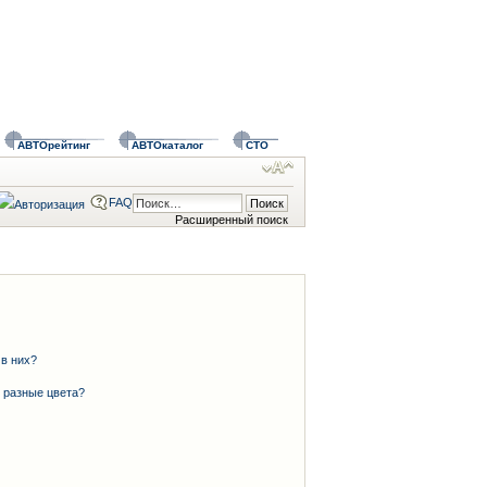
АВТОрейтинг
АВТОкаталог
СТО
FAQ
Расширенный поиск
 в них?
 разные цвета?