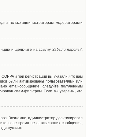
 видны только администраторам, модераторам и
ренцию и щелкните на ссылку
Забыли пароль?
.
 COPPA и при регистрации вы указали, что вам
аписи были активированы пользователями или
ано email-сообщение, следуйте полученным
кирован спам-фильтром. Если вы уверены, что
снова. Возможно, администратор деактивировал
лительное время не оставляющих сообщения,
 дискуссиях.