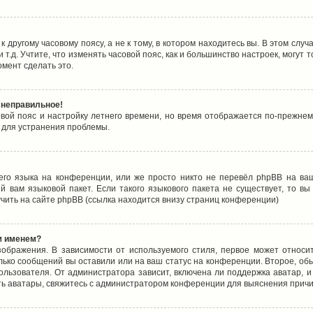
 другому часовому поясу, а не к тому, в котором находитесь вы. В этом случ
 и т.д. Учтите, что изменять часовой пояс, как и большинство настроек, могу
омент сделать это.
 неправильное!
овой пояс и настройку летнего времени, но время отображается по-прежнем
 для устранения проблемы.
его языка на конференции, или же просто никто не перевёл phpBB на ваш
 вам языковой пакет. Если такого языкового пакета не существует, то в
ить на сайте phpBB (ссылка находится внизу страниц конференции)
м именем?
ображения. В зависимости от используемого стиля, первое может относит
олько сообщений вы оставили или на ваш статус на конференции. Второе, об
льзователя. От администратора зависит, включена ли поддержка аватар, и 
ть аватары, свяжитесь с администратором конференции для выяснения причи