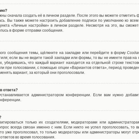
нию?
жны сначала создать её в личном разделе. После этого вы можете отметить 
ась. Вы также можете настроить добавление подписи по умолчанию ко все
ункта «Личные настройки» в личном разделе. Несмотря на это, вы сможет
пись
в форме отправки сообщения.
вого сообщения темы, щёлкните на закладке или перейдите в форму
Созда
тиля; если вы не видите такой закладки или формы, то вы не имеете прав на 
х, убедившись, что каждый вариант находится на отдельной строке текстов
ли при голосовании, с помощью опции «Вариантов ответа», период проведени
енять вариант, за который они проголосовали.
в ответа?
 устанавливается администратором конференции. Если вам нужно добави
онференции.
?
дактироваться только их создателями, модераторами или администратора
прос всегда связан именно с ним. Если никто не успел проголосовать, то 
о-то уже проголосовал, то только модераторы или администраторы могут отр
 ответов во время голосования.