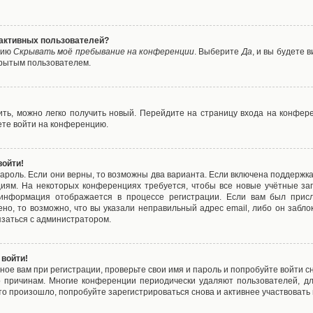
е активных пользователей?
цию
Скрывать моё пребывание на конференции
. Выберите
Да
, и вы будете
крытым пользователем.
вить, можно легко получить новый. Перейдите на страницу входа на конфе
ете войти на конференцию.
войти!
ароль. Если они верны, то возможны два варианта. Если включена поддержка
циям. На некоторых конференциях требуется, чтобы все новые учётные з
 информация отображается в процессе регистрации. Если вам был присл
ено, то возможно, что вы указали неправильный адрес email, либо он забло
язаться с администратором.
 войти!
ое вам при регистрации, проверьте свои имя и пароль и попробуйте войти 
то причинам. Многие конференции периодически удаляют пользователей, д
о произошло, попробуйте зарегистрироваться снова и активнее участвовать в