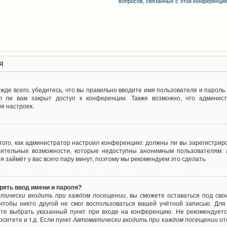
вопросов, связанных с этой конференци
я
де всего, убедитесь, что вы правильно вводите имя пользователя и пароль
л ли вам закрыт доступ к конференции. Также возможно, что админис
я настроек.
т того, как администратор настроил конференцию: должны ли вы зарегистрир
нительные возможности, которые недоступны анонимным пользователям: а
ия займёт у вас всего пару минут, поэтому мы рекомендуем это сделать.
рять ввод имени и пароля?
тически входить при каждом посещении
, вы сможете оставаться под св
 чтобы никто другой не смог воспользоваться вашей учётной записью. Для
ете выбрать указанный пункт при входе на конференцию. Не рекомендуетс
ситете и т.д. Если пункт
Автоматически входить при каждом посещении
от