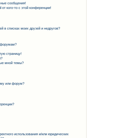
чные сообщения!
 от кого-то с этой конференции!
ей в списках моих друзей и недругов?
и форумам?
тую страницу!
и?
ные мной темы?
ему или форум?
еренции?
ректного использования и/или юридических