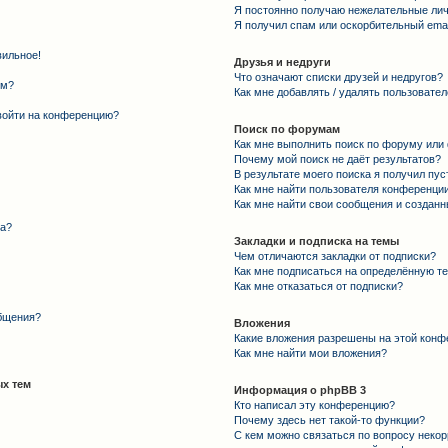
Я постоянно получаю нежелательные ли
Я получил спам или оскорбительный email
вильное!
Друзья и недруги
Что означают списки друзей и недругов?
ем?
Как мне добавлять / удалять пользовател
 войти на конференцию?
Поиск по форумам
Как мне выполнить поиск по форуму ил
Почему мой поиск не даёт результатов?
В результате моего поиска я получил пус
Как мне найти пользователя конференци
Как мне найти свои сообщения и создан
та?
Закладки и подписка на темы
Чем отличаются закладки от подписки?
Как мне подписаться на определённую т
Как мне отказаться от подписки?
общения?
Вложения
Какие вложения разрешены на этой конф
Как мне найти мои вложения?
х тем
Информация о phpBB 3
Кто написал эту конференцию?
Почему здесь нет такой-то функции?
С кем можно связаться по вопросу некор