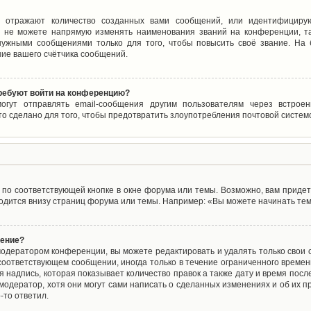
 отражают количество созданных вами сообщений, или идентифицирую
 не можете напрямую изменять наименования званий на конференции, та
ужными сообщениями только для того, чтобы повысить своё звание. На
ие вашего счётчика сообщений.
требуют войти на конференцию?
могут отправлять email-сообщения другим пользователям через встро
то сделано для того, чтобы предотвратить злоупотребления почтовой систе
по соответствующей кнопке в окне форума или темы. Возможно, вам придет
дится внизу страниц форума или темы. Например: «Вы можете начинать темы
щение?
одератором конференции, вы можете редактировать и удалять только свои
соответствующем сообщении, иногда только в течение ограниченного времени
 надпись, которая показывает количество правок а также дату и время после
одератор, хотя они могут сами написать о сделанных изменениях и об их пр
-то ответил.